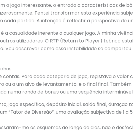
 jogo interessante, o entrada a características de bónu
azerosamente. Tentei transformar esta experiência subj
m cada partida. A intenção é reflectir a perspectiva de
é a casualidade inerente a qualquer jogo. A minha vivên
outros utilizadores. O RTP (Return to Player) teórico est
udo. Vou descrever como essa instabilidade se comporto
echos
de contas. Para cada categoria de jogo, registava o valor 
ro ou a um alvo de levantamento, e o final final. També
rada numa ronda de bónus ou uma sequência interminável
, jogo específico, depósito inicial, saldo final, duração to
um “Fator de Diversão”, uma avaliação subjectiva de 1 a 
essaram-me os esquemas ao longo de dias, não o desfech