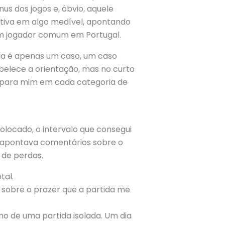
s dos jogos e, óbvio, aquele
etiva em algo medível, apontando
 um jogador comum em Portugal.
cia é apenas um caso, um caso
abelece a orientação, mas no curto
u para mim em cada categoria de
colocado, o intervalo que consegui
m apontava comentários sobre o
 de perdas.
tal.
5 sobre o prazer que a partida me
o de uma partida isolada. Um dia