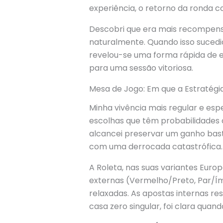
experiência, o retorno da ronda 
Descobri que era mais recompensad
naturalmente. Quando isso sucedi
revelou-se uma forma rápida de es
para uma sessão vitoriosa.
Mesa de Jogo: Em que a Estratégi
Minha vivência mais regular e esp
escolhas que têm probabilidades c
alcancei preservar um ganho bast
com uma derrocada catastrófica.
A Roleta, nas suas variantes Euro
externas (Vermelho/Preto, Par/Í
relaxadas. As apostas internas re
casa zero singular, foi clara qua