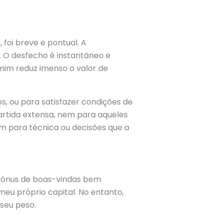
foi breve e pontual. A
o. O desfecho é instantâneo e
 mim reduz imenso o valor de
, ou para satisfazer condições de
artida extensa, nem para aqueles
em para técnica ou decisões que a
 bónus de boas-vindas bem
eu próprio capital. No entanto,
seu peso.