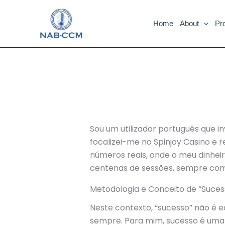
Skip
to
Home
About
Pr
content
Sou um utilizador português que 
focalizei-me no Spinjoy Casino e
números reais, onde o meu dinheiro
centenas de sessões, sempre com u
Metodologia e Conceito de “Suces
Neste contexto, “sucesso” não é 
sempre. Para mim, sucesso é uma 