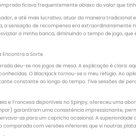
comprada ficava frequentemente abaixo do valor que tinh
or, e até mais lucrativo, atuar da maneira tradicional e
a, a sensação de recompensa era extraordinariamente m
vaziar a minha banca, diminuindo o tempo de jogo, que é
a Encontra a Sorte
erada deu-se nos jogos de mesa. A explicação é clara: a
onhecidas. O Blackjack tornou-se o meu refúgio. Ao apli
ante constante ao longo do tempo. Tive sessões de per
peia e Francesa disponíveis no Spinjoy, ofereceu uma abo
mpar) garantiram uma consistência impressionante, perm
servava-as para um capricho ocasional. A superioridade 
ndo comparada com versões inferiores que vi noutras plat