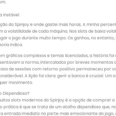
om.
 Instável
ção do Spinjoy e onde gastei mais horas. A minha percent
m a volatilidade de cada máquina. Nos slots de baixa vol
longar o jogo durante muito tempo. Os ganhos, no entant
ria indica.
 com gráficos complexos e temas licenciados, a história fo
epresentavam a norma, intercalados por breves momentos
 taxa de sessões com retorno positivo permaneceu por v
nsiderável. A lição foi clara: gerir a banca é crucial. U
lquer movimento.
o Dispendioso?
os slots modernos do Spinjoy é a opção de comprar a r
 prática é que se trata de um atalho dispendioso que, na
 entrada imediata na parte mais emocionante do jogo, 