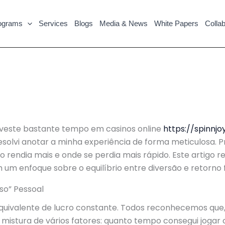
ograms
Services
Blogs
Media & News
White Papers
Collab
investe bastante tempo em casinos online
https://spinnj
 resolvi anotar a minha experiência de forma meticulosa
 rendia mais e onde se perdia mais rápido. Este artigo re
m enfoque sobre o equilíbrio entre diversão e retorno f
so” Pessoal
equivalente de lucro constante. Todos reconhecemos que,
mistura de vários fatores: quanto tempo consegui jogar 