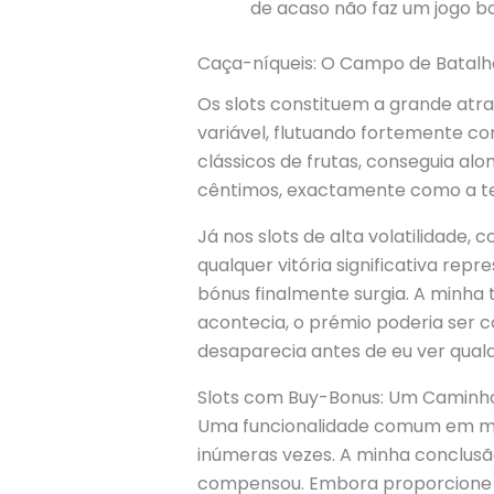
de acaso não faz um jogo b
Caça-níqueis: O Campo de Batalha
Os slots constituem a grande atra
variável, flutuando fortemente co
clássicos de frutas, conseguia a
cêntimos, exactamente como a teo
Já nos slots de alta volatilidade,
qualquer vitória significativa r
bónus finalmente surgia. A minha
acontecia, o prémio poderia ser co
desaparecia antes de eu ver qua
Slots com Buy-Bonus: Um Caminh
Uma funcionalidade comum em muit
inúmeras vezes. A minha conclusão
compensou. Embora proporcione a