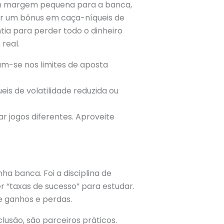
om margem pequena para a banca,
izar um bônus em caça-níqueis de
tia para perder todo o dinheiro
real.
m-se nos limites de aposta
is de volatilidade reduzida ou
r jogos diferentes. Aproveite
a banca. Foi a disciplina de
er “taxas de sucesso” para estudar.
e ganhos e perdas.
lusão, são parceiros práticos.