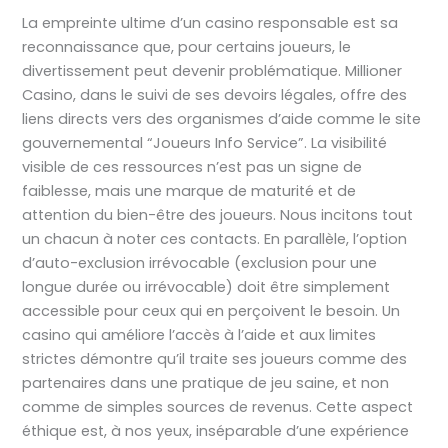
La empreinte ultime d’un casino responsable est sa
reconnaissance que, pour certains joueurs, le
divertissement peut devenir problématique. Millioner
Casino, dans le suivi de ses devoirs légales, offre des
liens directs vers des organismes d’aide comme le site
gouvernemental “Joueurs Info Service”. La visibilité
visible de ces ressources n’est pas un signe de
faiblesse, mais une marque de maturité et de
attention du bien-être des joueurs. Nous incitons tout
un chacun à noter ces contacts. En parallèle, l’option
d’auto-exclusion irrévocable (exclusion pour une
longue durée ou irrévocable) doit être simplement
accessible pour ceux qui en perçoivent le besoin. Un
casino qui améliore l’accès à l’aide et aux limites
strictes démontre qu’il traite ses joueurs comme des
partenaires dans une pratique de jeu saine, et non
comme de simples sources de revenus. Cette aspect
éthique est, à nos yeux, inséparable d’une expérience