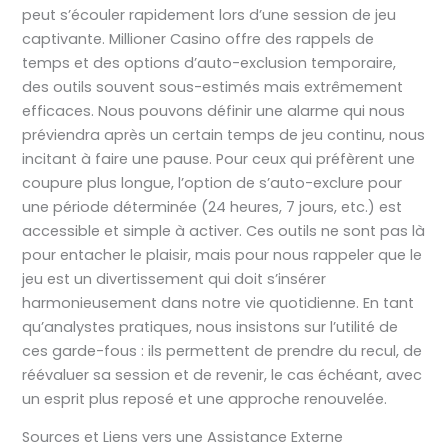
peut s’écouler rapidement lors d’une session de jeu
captivante. Millioner Casino offre des rappels de
temps et des options d’auto-exclusion temporaire,
des outils souvent sous-estimés mais extrêmement
efficaces. Nous pouvons définir une alarme qui nous
préviendra après un certain temps de jeu continu, nous
incitant à faire une pause. Pour ceux qui préfèrent une
coupure plus longue, l’option de s’auto-exclure pour
une période déterminée (24 heures, 7 jours, etc.) est
accessible et simple à activer. Ces outils ne sont pas là
pour entacher le plaisir, mais pour nous rappeler que le
jeu est un divertissement qui doit s’insérer
harmonieusement dans notre vie quotidienne. En tant
qu’analystes pratiques, nous insistons sur l’utilité de
ces garde-fous : ils permettent de prendre du recul, de
réévaluer sa session et de revenir, le cas échéant, avec
un esprit plus reposé et une approche renouvelée.
Sources et Liens vers une Assistance Externe