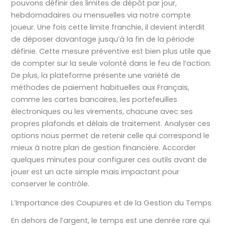
pouvons définir des limites de dépôt par jour,
hebdomadaires ou mensuelles via notre compte
joueur. Une fois cette limite franchie, il devient interdit
de déposer davantage jusqu’à la fin de la période
définie. Cette mesure préventive est bien plus utile que
de compter sur la seule volonté dans le feu de l’action.
De plus, la plateforme présente une variété de
méthodes de paiement habituelles aux Français,
comme les cartes bancaires, les portefeuilles
électroniques ou les virements, chacune avec ses
propres plafonds et délais de traitement. Analyser ces
options nous permet de retenir celle qui correspond le
mieux à notre plan de gestion financière. Accorder
quelques minutes pour configurer ces outils avant de
jouer est un acte simple mais impactant pour
conserver le contrôle.
L’Importance des Coupures et de la Gestion du Temps
En dehors de l’argent, le temps est une denrée rare qui