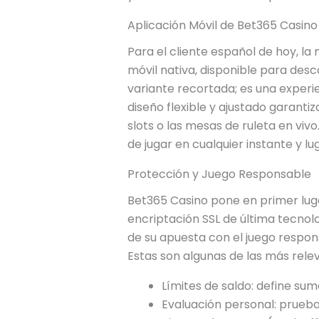
Aplicación Móvil de Bet365 Casino
Para el cliente español de hoy, la 
móvil nativa, disponible para des
variante recortada; es una experi
diseño flexible y ajustado garantiz
slots o las mesas de ruleta en viv
de jugar en cualquier instante y lu
Protección y Juego Responsable
Bet365 Casino pone en primer lug
encriptación SSL de última tecnol
de su apuesta con el juego respo
Estas son algunas de las más relev
Límites de saldo: define su
Evaluación personal: prueba