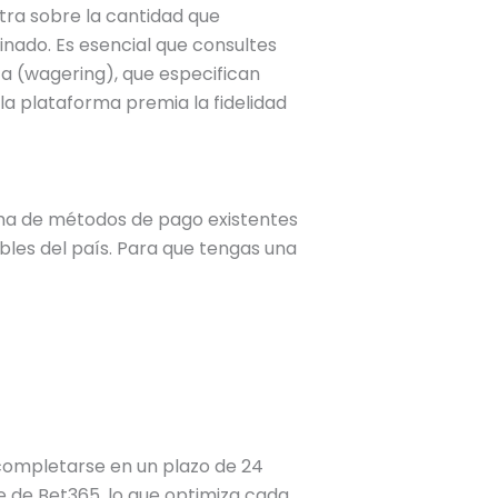
tra sobre la cantidad que
inado. Es esencial que consultes
ta (wagering), que especifican
 la plataforma premia la fidelidad
ma de métodos de pago existentes
bles del país. Para que tengas una
completarse en un plazo de 24
e de Bet365, lo que optimiza cada