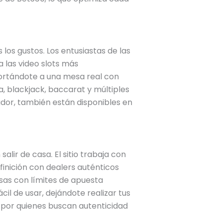
os gustos. Los entusiastas de las
a las video slots más
portándote a una mesa real con
a, blackjack, baccarat y múltiples
ador, también están disponibles en
alir de casa. El sitio trabaja con
finición con dealers auténticos
sas con límites de apuesta
cil de usar, dejándote realizar tus
da por quienes buscan autenticidad