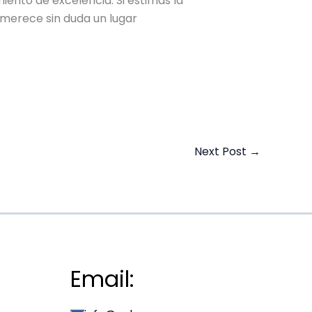
ento de excelencia. Si estimas la
o merece sin duda un lugar
Next Post
→
Email: