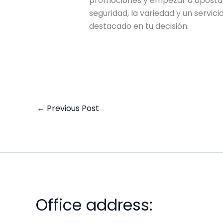
promociones y empezar a apostar p
seguridad, la variedad y un servic
destacado en tu decisión.
←
Previous Post
Office address: