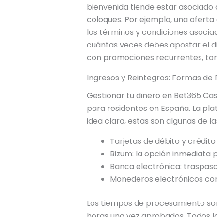
bienvenida tiende estar asociado 
coloques. Por ejemplo, una oferta
los términos y condiciones asocia
cuántas veces debes apostar el din
con promociones recurrentes, torn
Ingresos y Reintegros: Formas de
Gestionar tu dinero en Bet365 C
para residentes en España. La pla
idea clara, estas son algunas de l
Tarjetas de débito y crédito
Bizum: la opción inmediata 
Banca electrónica: traspaso
Monederos electrónicos co
Los tiempos de procesamiento son
horas una vez aprobados. Todos lo