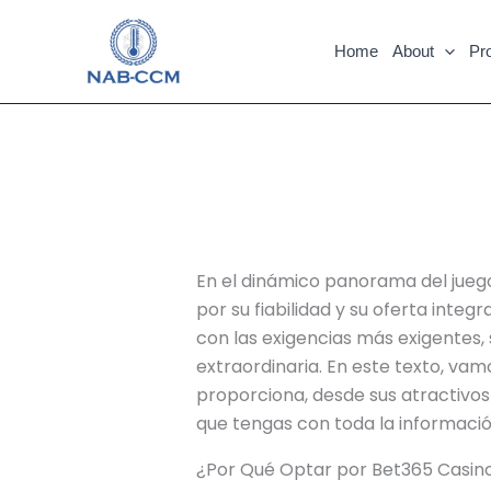
Skip
to
Home
About
Pr
content
En el dinámico panorama del jueg
por su fiabilidad y su oferta integr
con las exigencias más exigentes,
extraordinaria. En este texto, va
proporciona, desde sus atractivos
que tengas con toda la información
¿Por Qué Optar por Bet365 Casin