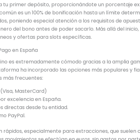
a tu primer depósito, proporcionándote un porcentaje ex
 común es un 100% de bonificación hasta un límite determ
dos, poniendo especial atención a los requisitos de apues
ero del bono antes de poder sacarlo. Más allá del inicio,
eos y ofertas para slots específicas.
 Pago en España
asino es extremadamente cómodo gracias a la amplia ga
taforma ha incorporado las opciones más populares y fia
as más frecuentes:
 (Visa, MasterCard)
por excelencia en España.
s directas desde tu entidad.
mo PayPal.
 rápidos, especialmente para extracciones, que suelen 
s movimientos se efectúan en euros, sin gastos por part