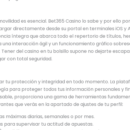
movilidad es esencial. Bet365 Casino lo sabe y por ello po
cargar directamente desde su portal en terminales iOS y 
encia íntegra que abarca todo el repertorio de títulos, h
a una interacción ágil y un funcionamiento gráfico sobresal
o. Tener del casino en tu bolsillo supone no dejarte esca
gar con total seguridad.
ar tu protección y integridad en todo momento. La plat
ogía para proteger todos tus información personales y f
nsable, proporciona una gama de herramientas fundament
antes que verás en la apartado de ajustes de tu perfil:
mas máximas diarias, semanales o por mes.
s para supervisar tu actitud de apuestas.