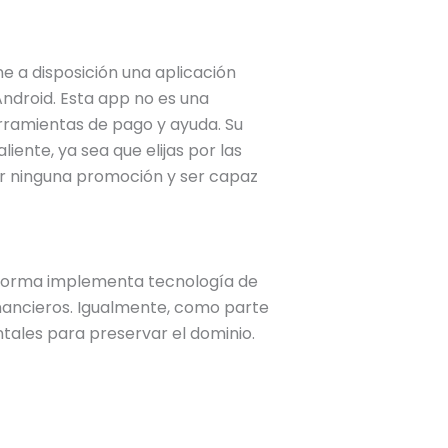
ne a disposición una aplicación
Android. Esta app no es una
erramientas de pago y ayuda. Su
iente, ya sea que elijas por las
par ninguna promoción y ser capaz
aforma implementa tecnología de
inancieros. Igualmente, como parte
ales para preservar el dominio.