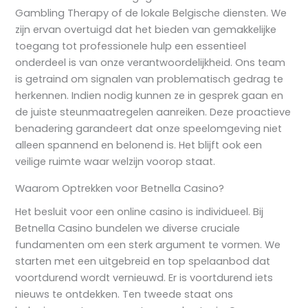
Gambling Therapy of de lokale Belgische diensten. We
zijn ervan overtuigd dat het bieden van gemakkelijke
toegang tot professionele hulp een essentieel
onderdeel is van onze verantwoordelijkheid. Ons team
is getraind om signalen van problematisch gedrag te
herkennen. Indien nodig kunnen ze in gesprek gaan en
de juiste steunmaatregelen aanreiken. Deze proactieve
benadering garandeert dat onze speelomgeving niet
alleen spannend en belonend is. Het blijft ook een
veilige ruimte waar welzijn voorop staat.
Waarom Optrekken voor Betnella Casino?
Het besluit voor een online casino is individueel. Bij
Betnella Casino bundelen we diverse cruciale
fundamenten om een sterk argument te vormen. We
starten met een uitgebreid en top spelaanbod dat
voortdurend wordt vernieuwd. Er is voortdurend iets
nieuws te ontdekken. Ten tweede staat ons