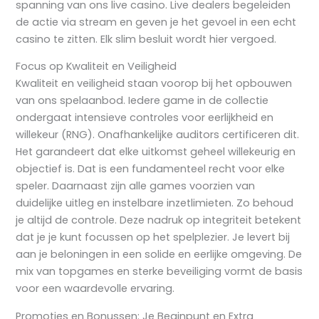
spanning van ons live casino. Live dealers begeleiden
de actie via stream en geven je het gevoel in een echt
casino te zitten. Elk slim besluit wordt hier vergoed.
Focus op Kwaliteit en Veiligheid
Kwaliteit en veiligheid staan voorop bij het opbouwen
van ons spelaanbod. Iedere game in de collectie
ondergaat intensieve controles voor eerlijkheid en
willekeur (RNG). Onafhankelijke auditors certificeren dit.
Het garandeert dat elke uitkomst geheel willekeurig en
objectief is. Dat is een fundamenteel recht voor elke
speler. Daarnaast zijn alle games voorzien van
duidelijke uitleg en instelbare inzetlimieten. Zo behoud
je altijd de controle. Deze nadruk op integriteit betekent
dat je je kunt focussen op het spelplezier. Je levert bij
aan je beloningen in een solide en eerlijke omgeving. De
mix van topgames en sterke beveiliging vormt de basis
voor een waardevolle ervaring.
Promoties en Bonussen: Je Beginpunt en Extra