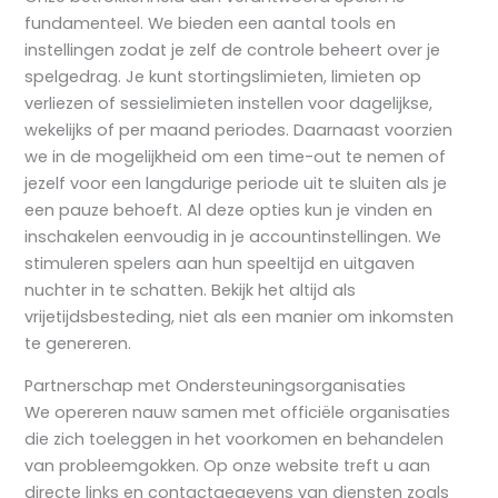
fundamenteel. We bieden een aantal tools en
instellingen zodat je zelf de controle beheert over je
spelgedrag. Je kunt stortingslimieten, limieten op
verliezen of sessielimieten instellen voor dagelijkse,
wekelijks of per maand periodes. Daarnaast voorzien
we in de mogelijkheid om een time-out te nemen of
jezelf voor een langdurige periode uit te sluiten als je
een pauze behoeft. Al deze opties kun je vinden en
inschakelen eenvoudig in je accountinstellingen. We
stimuleren spelers aan hun speeltijd en uitgaven
nuchter in te schatten. Bekijk het altijd als
vrijetijdsbesteding, niet als een manier om inkomsten
te genereren.
Partnerschap met Ondersteuningsorganisaties
We opereren nauw samen met officiële organisaties
die zich toeleggen in het voorkomen en behandelen
van probleemgokken. Op onze website treft u aan
directe links en contactgegevens van diensten zoals