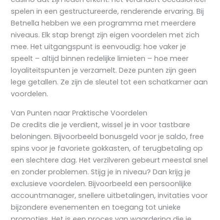
spelen in een gestructureerde, renderende ervaring. Bij
Betnella hebben we een programma met meerdere
niveaus. Elk stap brengt zijn eigen voordelen met zich
mee. Het uitgangspunt is eenvoudig: hoe vaker je
speelt – altijd binnen redelijke limieten – hoe meer
loyaliteitspunten je verzamelt. Deze punten zijn geen
lege getallen. Ze zijn de sleutel tot een schatkamer aan
voordelen.
Van Punten naar Praktische Voordelen
De credits die je verdient, wissel je in voor tastbare
beloningen. Bijvoorbeeld bonusgeld voor je saldo, free
spins voor je favoriete gokkasten, of terugbetaling op
een slechtere dag. Het verzilveren gebeurt meestal snel
en zonder problemen. Stijg je in niveau? Dan krijg je
exclusieve voordelen. Bijvoorbeeld een persoonlijke
accountmanager, snellere uitbetalingen, invitaties voor
bijzondere evenementen en toegang tot unieke
promoties. Het is een proces van waardering die je