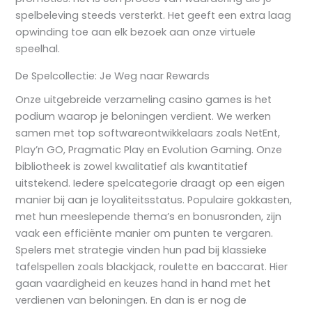
spelbeleving steeds versterkt. Het geeft een extra laag
opwinding toe aan elk bezoek aan onze virtuele
speelhal.
De Spelcollectie: Je Weg naar Rewards
Onze uitgebreide verzameling casino games is het
podium waarop je beloningen verdient. We werken
samen met top softwareontwikkelaars zoals NetEnt,
Play’n GO, Pragmatic Play en Evolution Gaming. Onze
bibliotheek is zowel kwalitatief als kwantitatief
uitstekend. Iedere spelcategorie draagt op een eigen
manier bij aan je loyaliteitsstatus. Populaire gokkasten,
met hun meeslepende thema’s en bonusronden, zijn
vaak een efficiënte manier om punten te vergaren.
Spelers met strategie vinden hun pad bij klassieke
tafelspellen zoals blackjack, roulette en baccarat. Hier
gaan vaardigheid en keuzes hand in hand met het
verdienen van beloningen. En dan is er nog de