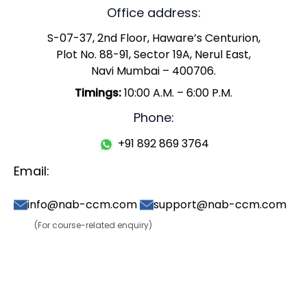
Office address:
S-07-37, 2nd Floor, Haware’s Centurion,
Plot No. 88-91, Sector 19A, Nerul East,
Navi Mumbai – 400706.
Timings:
10:00 A.M. – 6:00 P.M.
Phone:
+91 892 869 3764
Email:
info@nab-ccm.com
support@nab-ccm.com
(For course-related enquiry)