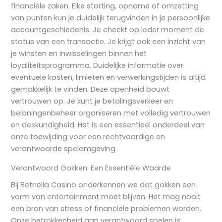
financiële zaken. Elke storting, opname of omzetting
van punten kun je duidelijk terugvinden in je persoonlijke
accountgeschiedenis. Je checkt op ieder moment de
status van een transactie. Je krijgt ook een inzicht van
je winsten en inwisselingen binnen het
loyaliteitsprogramma. Duidelijke informatie over
eventuele kosten, limieten en verwerkingstijden is altijd
gemakkelijk te vinden. Deze openheid bouwt
vertrouwen op. Je kunt je betalingsverkeer en
beloningenbeheer organiseren met volledig vertrouwen
en deskundigheid. Het is een essentieel onderdeel van
onze toewijding voor een rechtvaardige en
verantwoorde spelomgeving.
Verantwoord Gokken: Een Essentiële Waarde
Bij Betnella Casino onderkennen we dat gokken een
vorm van entertainment moet blijven. Het mag nooit
een bron van stress of financiële problemen worden.
Onze betrokkenheid aan verantwoord spelen is