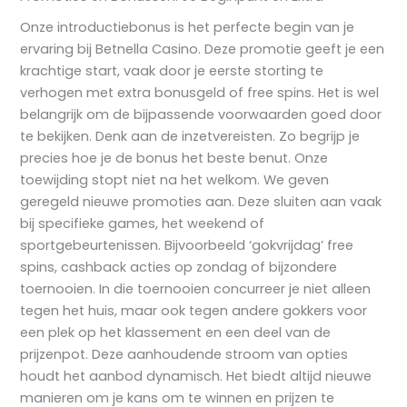
Onze introductiebonus is het perfecte begin van je
ervaring bij Betnella Casino. Deze promotie geeft je een
krachtige start, vaak door je eerste storting te
verhogen met extra bonusgeld of free spins. Het is wel
belangrijk om de bijpassende voorwaarden goed door
te bekijken. Denk aan de inzetvereisten. Zo begrijp je
precies hoe je de bonus het beste benut. Onze
toewijding stopt niet na het welkom. We geven
geregeld nieuwe promoties aan. Deze sluiten aan vaak
bij specifieke games, het weekend of
sportgebeurtenissen. Bijvoorbeeld ‘gokvrijdag’ free
spins, cashback acties op zondag of bijzondere
toernooien. In die toernooien concurreer je niet alleen
tegen het huis, maar ook tegen andere gokkers voor
een plek op het klassement en een deel van de
prijzenpot. Deze aanhoudende stroom van opties
houdt het aanbod dynamisch. Het biedt altijd nieuwe
manieren om je kans om te winnen en prijzen te