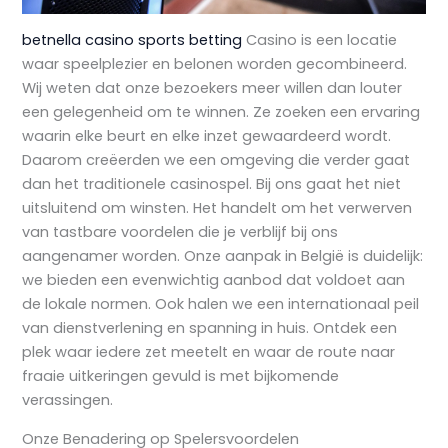
betnella casino sports betting
Casino is een locatie
waar speelplezier en belonen worden gecombineerd.
Wij weten dat onze bezoekers meer willen dan louter
een gelegenheid om te winnen. Ze zoeken een ervaring
waarin elke beurt en elke inzet gewaardeerd wordt.
Daarom creëerden we een omgeving die verder gaat
dan het traditionele casinospel. Bij ons gaat het niet
uitsluitend om winsten. Het handelt om het verwerven
van tastbare voordelen die je verblijf bij ons
aangenamer worden. Onze aanpak in België is duidelijk:
we bieden een evenwichtig aanbod dat voldoet aan
de lokale normen. Ook halen we een internationaal peil
van dienstverlening en spanning in huis. Ontdek een
plek waar iedere zet meetelt en waar de route naar
fraaie uitkeringen gevuld is met bijkomende
verassingen.
Onze Benadering op Spelersvoordelen