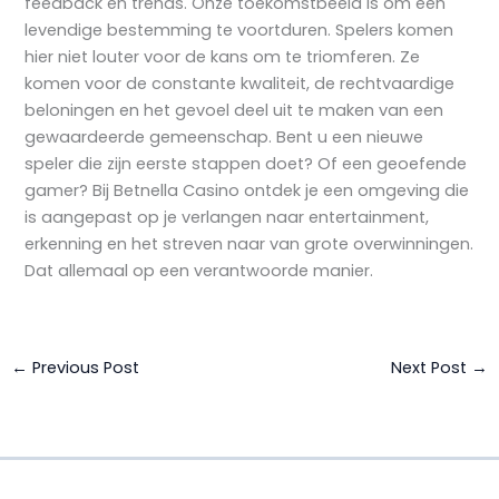
feedback en trends. Onze toekomstbeeld is om een
levendige bestemming te voortduren. Spelers komen
hier niet louter voor de kans om te triomferen. Ze
komen voor de constante kwaliteit, de rechtvaardige
beloningen en het gevoel deel uit te maken van een
gewaardeerde gemeenschap. Bent u een nieuwe
speler die zijn eerste stappen doet? Of een geoefende
gamer? Bij Betnella Casino ontdek je een omgeving die
is aangepast op je verlangen naar entertainment,
erkenning en het streven naar van grote overwinningen.
Dat allemaal op een verantwoorde manier.
←
Previous Post
Next Post
→