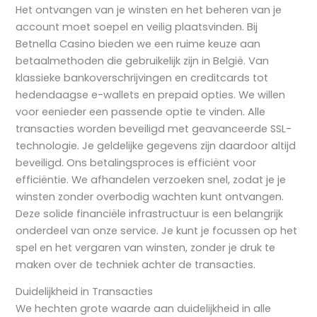
Het ontvangen van je winsten en het beheren van je
account moet soepel en veilig plaatsvinden. Bij
Betnella Casino bieden we een ruime keuze aan
betaalmethoden die gebruikelijk zijn in België. Van
klassieke bankoverschrijvingen en creditcards tot
hedendaagse e-wallets en prepaid opties. We willen
voor eenieder een passende optie te vinden. Alle
transacties worden beveiligd met geavanceerde SSL-
technologie. Je geldelijke gegevens zijn daardoor altijd
beveiligd. Ons betalingsproces is efficiënt voor
efficiëntie. We afhandelen verzoeken snel, zodat je je
winsten zonder overbodig wachten kunt ontvangen.
Deze solide financiële infrastructuur is een belangrijk
onderdeel van onze service. Je kunt je focussen op het
spel en het vergaren van winsten, zonder je druk te
maken over de techniek achter de transacties.
Duidelijkheid in Transacties
We hechten grote waarde aan duidelijkheid in alle