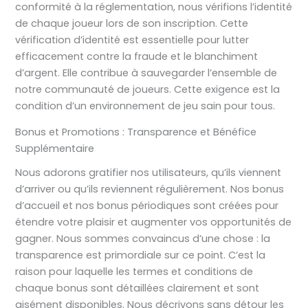
conformité à la réglementation, nous vérifions l’identité
de chaque joueur lors de son inscription. Cette
vérification d’identité est essentielle pour lutter
efficacement contre la fraude et le blanchiment
d’argent. Elle contribue à sauvegarder l’ensemble de
notre communauté de joueurs. Cette exigence est la
condition d’un environnement de jeu sain pour tous.
Bonus et Promotions : Transparence et Bénéfice
Supplémentaire
Nous adorons gratifier nos utilisateurs, qu’ils viennent
d’arriver ou qu’ils reviennent régulièrement. Nos bonus
d’accueil et nos bonus périodiques sont créées pour
étendre votre plaisir et augmenter vos opportunités de
gagner. Nous sommes convaincus d’une chose : la
transparence est primordiale sur ce point. C’est la
raison pour laquelle les termes et conditions de
chaque bonus sont détaillées clairement et sont
aisément disponibles. Nous décrivons sans détour les