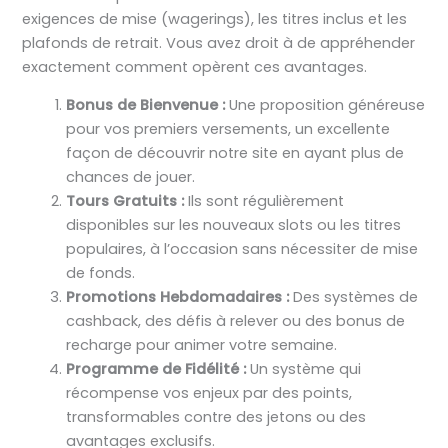
exigences de mise (wagerings), les titres inclus et les
plafonds de retrait. Vous avez droit à de appréhender
exactement comment opèrent ces avantages.
Bonus de Bienvenue :
Une proposition généreuse
pour vos premiers versements, un excellente
façon de découvrir notre site en ayant plus de
chances de jouer.
Tours Gratuits :
Ils sont régulièrement
disponibles sur les nouveaux slots ou les titres
populaires, à l’occasion sans nécessiter de mise
de fonds.
Promotions Hebdomadaires :
Des systèmes de
cashback, des défis à relever ou des bonus de
recharge pour animer votre semaine.
Programme de Fidélité :
Un système qui
récompense vos enjeux par des points,
transformables contre des jetons ou des
avantages exclusifs.