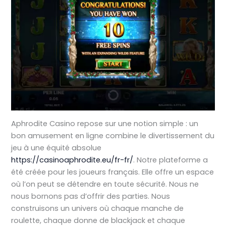
Aphrodite Casino repose sur une notion simple : un
bon amusement en ligne combine le divertissement du
jeu à une équité absolue
https://casinoaphrodite.eu/fr-fr/
. Notre plateforme a
été créée pour les joueurs français. Elle offre un espace
où l’on peut se détendre en toute sécurité. Nous ne
nous bornons pas d’offrir des parties. Nous
construisons un univers où chaque manche de
roulette, chaque donne de blackjack et chaque