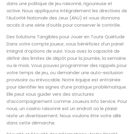
dans une politique de jeu raisonné, rigoureuse et
active. Nous appliquons intégralement les directives de
l’Autorité Nationale des Jeux (ANJ) et vous donnons
accès à une série d’outils pour conserver le contrôle.
Des Solutions Tangibles pour Jouer en Toute Quiétude
Dans votre compte joueur, vous bénéficiez d’un panel
intégral d’options de suivi. Vous avez la capacité de
définir des limites de dépôt pour la journée, la semaine
ou le mois. Vous pouvez programmer des rappels pour
votre temps de jeu, ou demander une auto-exclusion
provisoire ou irrévocable. Notre équipe est entraînée
pour identifier les signes d’une pratique problématique.
Elle peut vous guider vers des structures
d’accompagnement comme Joueurs Info Service. Pour
nous, un casino raisonné est un endroit où le plaisir
reste un divertissement. Nous voulons être votre allié
dans cette démarche.