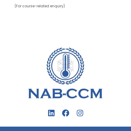
(For course-related enquiry)