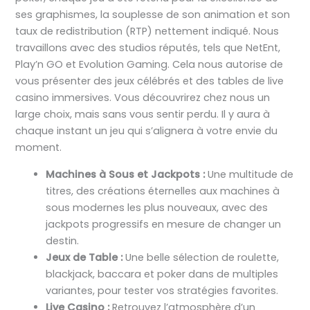
ses graphismes, la souplesse de son animation et son
taux de redistribution (RTP) nettement indiqué. Nous
travaillons avec des studios réputés, tels que NetEnt,
Play’n GO et Evolution Gaming. Cela nous autorise de
vous présenter des jeux célébrés et des tables de live
casino immersives. Vous découvrirez chez nous un
large choix, mais sans vous sentir perdu. Il y aura à
chaque instant un jeu qui s’alignera à votre envie du
moment.
Machines à Sous et Jackpots :
Une multitude de
titres, des créations éternelles aux machines à
sous modernes les plus nouveaux, avec des
jackpots progressifs en mesure de changer un
destin.
Jeux de Table :
Une belle sélection de roulette,
blackjack, baccara et poker dans de multiples
variantes, pour tester vos stratégies favorites.
Live Casino :
Retrouvez l’atmosphère d’un