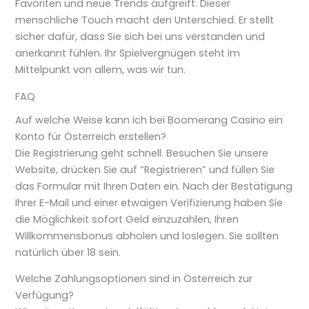
Favoriten und neue Trends aufgreift. Dieser
menschliche Touch macht den Unterschied. Er stellt
sicher dafür, dass Sie sich bei uns verstanden und
anerkannt fühlen. Ihr Spielvergnügen steht im
Mittelpunkt von allem, was wir tun.
FAQ
Auf welche Weise kann ich bei Boomerang Casino ein
Konto für Österreich erstellen?
Die Registrierung geht schnell. Besuchen Sie unsere
Website, drücken Sie auf “Registrieren” und füllen Sie
das Formular mit Ihren Daten ein. Nach der Bestätigung
Ihrer E-Mail und einer etwaigen Verifizierung haben Sie
die Möglichkeit sofort Geld einzuzahlen, Ihren
Willkommensbonus abholen und loslegen. Sie sollten
natürlich über 18 sein.
Welche Zahlungsoptionen sind in Österreich zur
Verfügung?