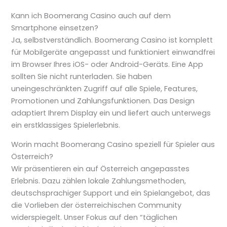
Kann ich Boomerang Casino auch auf dem
Smartphone einsetzen?
Ja, selbstverständlich. Boomerang Casino ist komplett
für Mobilgeräte angepasst und funktioniert einwandfrei
im Browser Ihres iOS- oder Android-Geräts. Eine App
sollten Sie nicht runterladen. Sie haben
uneingeschränkten Zugriff auf alle Spiele, Features,
Promotionen und Zahlungsfunktionen. Das Design
adaptiert Ihrem Display ein und liefert auch unterwegs
ein erstklassiges Spielerlebnis.
Worin macht Boomerang Casino speziell für Spieler aus
Österreich?
Wir präsentieren ein auf Österreich angepasstes
Erlebnis. Dazu zählen lokale Zahlungsmethoden,
deutschsprachiger Support und ein Spielangebot, das
die Vorlieben der österreichischen Community
widerspiegelt. Unser Fokus auf den “täglichen