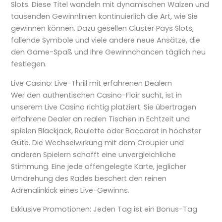
Slots. Diese Titel wandeln mit dynamischen Walzen und
tausenden Gewinnlinien kontinuierlich die Art, wie Sie
gewinnen können. Dazu gesellen Cluster Pays Slots,
fallende Symbole und viele andere neue Ansätze, die
den Game-Spaß und Ihre Gewinnchancen täglich neu
festlegen.
Live Casino: Live-Thrill mit erfahrenen Dealern
Wer den authentischen Casino-Flair sucht, ist in
unserem Live Casino richtig platziert. Sie übertragen
erfahrene Dealer an realen Tischen in Echtzeit und
spielen Blackjack, Roulette oder Baccarat in höchster
Güte. Die Wechselwirkung mit dem Croupier und
anderen Spielern schafft eine unvergleichliche
Stimmung. Eine jede offengelegte Karte, jeglicher
Umdrehung des Rades beschert den reinen
Adrenalinkick eines Live-Gewinns.
Exklusive Promotionen: Jeden Tag ist ein Bonus-Tag