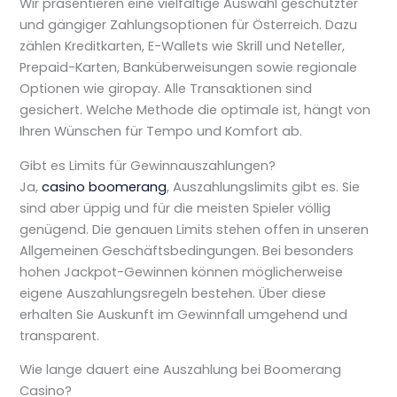
Wir präsentieren eine vielfältige Auswahl geschützter
und gängiger Zahlungsoptionen für Österreich. Dazu
zählen Kreditkarten, E-Wallets wie Skrill und Neteller,
Prepaid-Karten, Banküberweisungen sowie regionale
Optionen wie giropay. Alle Transaktionen sind
gesichert. Welche Methode die optimale ist, hängt von
Ihren Wünschen für Tempo und Komfort ab.
Gibt es Limits für Gewinnauszahlungen?
Ja,
casino boomerang
, Auszahlungslimits gibt es. Sie
sind aber üppig und für die meisten Spieler völlig
genügend. Die genauen Limits stehen offen in unseren
Allgemeinen Geschäftsbedingungen. Bei besonders
hohen Jackpot-Gewinnen können möglicherweise
eigene Auszahlungsregeln bestehen. Über diese
erhalten Sie Auskunft im Gewinnfall umgehend und
transparent.
Wie lange dauert eine Auszahlung bei Boomerang
Casino?