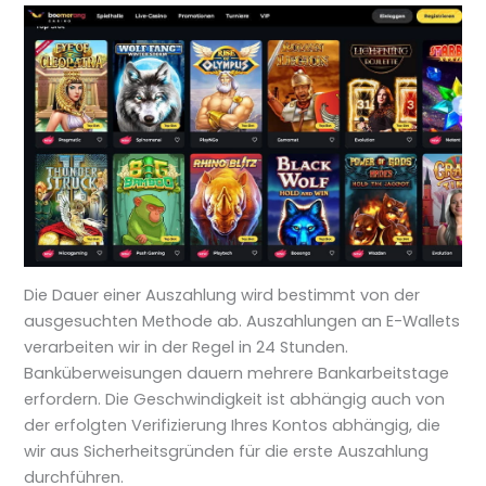
Die Dauer einer Auszahlung wird bestimmt von der
ausgesuchten Methode ab. Auszahlungen an E-Wallets
verarbeiten wir in der Regel in 24 Stunden.
Banküberweisungen dauern mehrere Bankarbeitstage
erfordern. Die Geschwindigkeit ist abhängig auch von
der erfolgten Verifizierung Ihres Kontos abhängig, die
wir aus Sicherheitsgründen für die erste Auszahlung
durchführen.