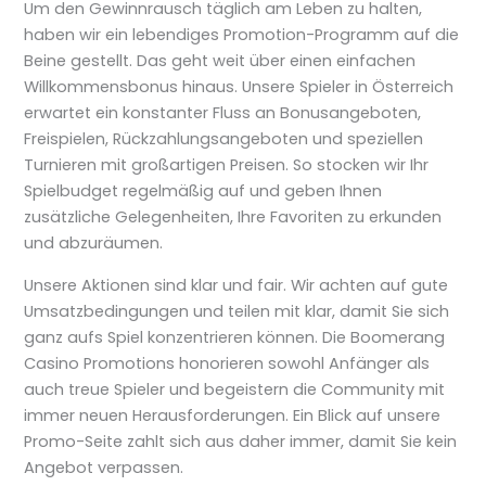
Um den Gewinnrausch täglich am Leben zu halten,
haben wir ein lebendiges Promotion-Programm auf die
Beine gestellt. Das geht weit über einen einfachen
Willkommensbonus hinaus. Unsere Spieler in Österreich
erwartet ein konstanter Fluss an Bonusangeboten,
Freispielen, Rückzahlungsangeboten und speziellen
Turnieren mit großartigen Preisen. So stocken wir Ihr
Spielbudget regelmäßig auf und geben Ihnen
zusätzliche Gelegenheiten, Ihre Favoriten zu erkunden
und abzuräumen.
Unsere Aktionen sind klar und fair. Wir achten auf gute
Umsatzbedingungen und teilen mit klar, damit Sie sich
ganz aufs Spiel konzentrieren können. Die Boomerang
Casino Promotions honorieren sowohl Anfänger als
auch treue Spieler und begeistern die Community mit
immer neuen Herausforderungen. Ein Blick auf unsere
Promo-Seite zahlt sich aus daher immer, damit Sie kein
Angebot verpassen.