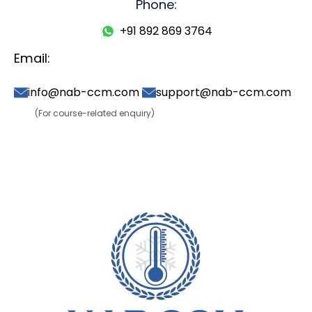
Phone:
+91 892 869 3764
Email:
info@nab-ccm.com
support@nab-ccm.com
(For course-related enquiry)