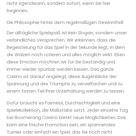
nicht irgendwann, sondern sofort, wenn Sie hier
beginnen.
Die Philosophie hinter dem regelmäßigen Gewinnthrill
Der alltägliche Spielspaß ist kein Slogan, sondern unser
verbindliches Versprechen. Wir erkennen, dass die
Begeisterung für das Spiel in der Sekunde liegt, in dem
die Walzen noch rotieren und alles möglich wirkt. Eben
diese Emotion möchten wir für Sie beständig und
immer wieder spürbar werden lassen. Das ganze
Casino ist darauf angelegt, diese Augenblicke der
Spannung und des Triumphs zu vervielfachen und zu
einem festen Teil Ihrer Unterhaltung werden zu lassen.
Dafür braucht es Fairness, Durchsichtigkeit und eine
Spielekollektion, die Maßstäbe setzt. Jeder einzelne Tag
bei Boomerang Casino bietet neue Möglichkeiten. Das
kann eine frische Promotion sein, ein spannendes
Turnier oder einfach ein Spiel, das Sie noch nicht