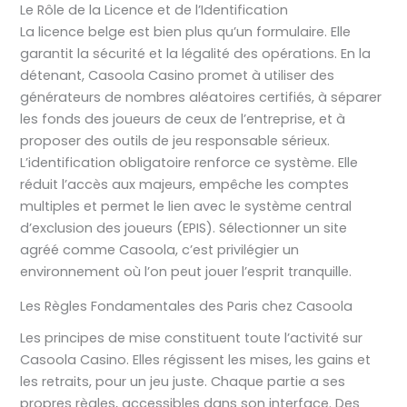
Le Rôle de la Licence et de l’Identification
La licence belge est bien plus qu’un formulaire. Elle
garantit la sécurité et la légalité des opérations. En la
détenant, Casoola Casino promet à utiliser des
générateurs de nombres aléatoires certifiés, à séparer
les fonds des joueurs de ceux de l’entreprise, et à
proposer des outils de jeu responsable sérieux.
L’identification obligatoire renforce ce système. Elle
réduit l’accès aux majeurs, empêche les comptes
multiples et permet le lien avec le système central
d’exclusion des joueurs (EPIS). Sélectionner un site
agréé comme Casoola, c’est privilégier un
environnement où l’on peut jouer l’esprit tranquille.
Les Règles Fondamentales des Paris chez Casoola
Les principes de mise constituent toute l’activité sur
Casoola Casino. Elles régissent les mises, les gains et
les retraits, pour un jeu juste. Chaque partie a ses
propres règles, accessibles dans son interface. Des