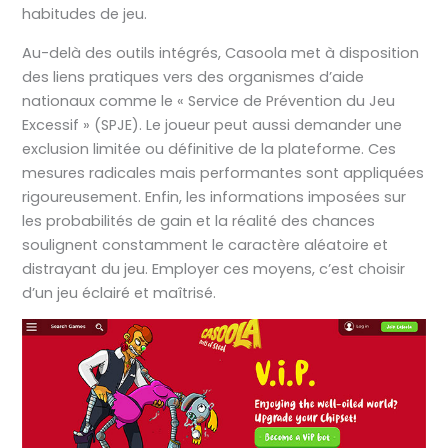
habitudes de jeu.
Au-delà des outils intégrés, Casoola met à disposition
des liens pratiques vers des organismes d’aide
nationaux comme le « Service de Prévention du Jeu
Excessif » (SPJE). Le joueur peut aussi demander une
exclusion limitée ou définitive de la plateforme. Ces
mesures radicales mais performantes sont appliquées
rigoureusement. Enfin, les informations imposées sur
les probabilités de gain et la réalité des chances
soulignent constamment le caractère aléatoire et
distrayant du jeu. Employer ces moyens, c’est choisir
d’un jeu éclairé et maîtrisé.