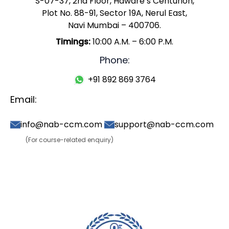
S-07-37, 2nd Floor, Haware’s Centurion,
Plot No. 88-91, Sector 19A, Nerul East,
Navi Mumbai – 400706.
Timings:
10:00 A.M. – 6:00 P.M.
Phone:
+91 892 869 3764
Email:
info@nab-ccm.com
support@nab-ccm.com
(For course-related enquiry)