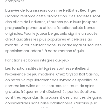
complexes.
L’arrivée de fournisseurs comme NetEnt et Red Tiger
Gaming renforce cette proposition. Ces sociétés sont
des piliers de l’industrie, réputées pour leurs jackpots
progressifs prenants et leurs fonctionnalités bonus
originales. Pour le joueur belge, cela signifie un accès
direct aux titres les plus populaires et célébrés au
monde. Le tout s’inscrit dans un cadre légal et sécurisé,
spécialement adapté à notre marché régulé.
Fonctions et bonus intégrés aux jeux
Les fonctionnalités intégrées sont essentielles à
l’expérience de jeu moderne. Chez Crystal Roll Casino,
on retrouve régulièrement des symboles spécifiques
comme les Wilds et les Scatters. Les tours de spins
gratuits, fréquemment déclenchés par les Scatters,
sont très répandus. Ils procurent des chances de gains
considérables sans mise additionnelle. Certains jeux