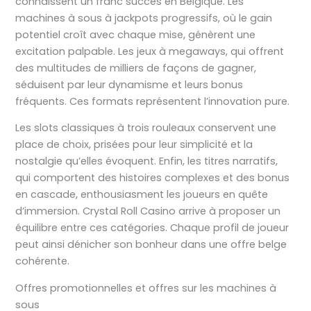
connaissent un franc succès en Belgique. Les
machines à sous à jackpots progressifs, où le gain
potentiel croît avec chaque mise, génèrent une
excitation palpable. Les jeux à megaways, qui offrent
des multitudes de milliers de façons de gagner,
séduisent par leur dynamisme et leurs bonus
fréquents. Ces formats représentent l’innovation pure.
Les slots classiques à trois rouleaux conservent une
place de choix, prisées pour leur simplicité et la
nostalgie qu’elles évoquent. Enfin, les titres narratifs,
qui comportent des histoires complexes et des bonus
en cascade, enthousiasment les joueurs en quête
d’immersion. Crystal Roll Casino arrive à proposer un
équilibre entre ces catégories. Chaque profil de joueur
peut ainsi dénicher son bonheur dans une offre belge
cohérente.
Offres promotionnelles et offres sur les machines à
sous