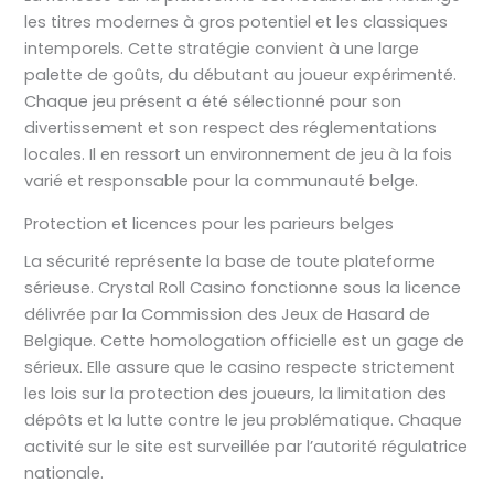
les titres modernes à gros potentiel et les classiques
intemporels. Cette stratégie convient à une large
palette de goûts, du débutant au joueur expérimenté.
Chaque jeu présent a été sélectionné pour son
divertissement et son respect des réglementations
locales. Il en ressort un environnement de jeu à la fois
varié et responsable pour la communauté belge.
Protection et licences pour les parieurs belges
La sécurité représente la base de toute plateforme
sérieuse. Crystal Roll Casino fonctionne sous la licence
délivrée par la Commission des Jeux de Hasard de
Belgique. Cette homologation officielle est un gage de
sérieux. Elle assure que le casino respecte strictement
les lois sur la protection des joueurs, la limitation des
dépôts et la lutte contre le jeu problématique. Chaque
activité sur le site est surveillée par l’autorité régulatrice
nationale.