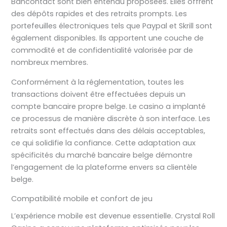
Bancontact sont bien entendu proposées. Elles offrent
des dépôts rapides et des retraits prompts. Les
portefeuilles électroniques tels que Paypal et Skrill sont
également disponibles. Ils apportent une couche de
commodité et de confidentialité valorisée par de
nombreux membres.
Conformément à la réglementation, toutes les
transactions doivent être effectuées depuis un
compte bancaire propre belge. Le casino a implanté
ce processus de manière discrète à son interface. Les
retraits sont effectués dans des délais acceptables,
ce qui solidifie la confiance. Cette adaptation aux
spécificités du marché bancaire belge démontre
l’engagement de la plateforme envers sa clientèle
belge.
Compatibilité mobile et confort de jeu
L’expérience mobile est devenue essentielle. Crystal Roll