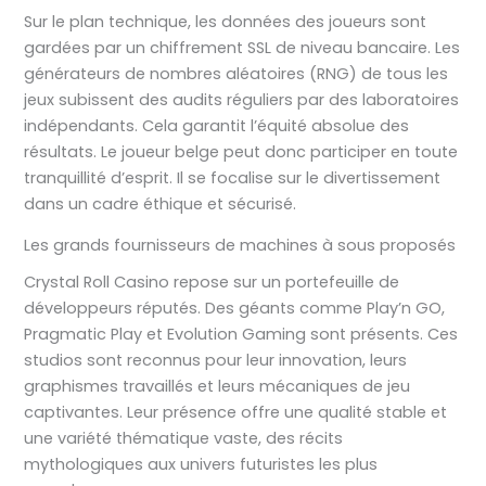
Sur le plan technique, les données des joueurs sont
gardées par un chiffrement SSL de niveau bancaire. Les
générateurs de nombres aléatoires (RNG) de tous les
jeux subissent des audits réguliers par des laboratoires
indépendants. Cela garantit l’équité absolue des
résultats. Le joueur belge peut donc participer en toute
tranquillité d’esprit. Il se focalise sur le divertissement
dans un cadre éthique et sécurisé.
Les grands fournisseurs de machines à sous proposés
Crystal Roll Casino repose sur un portefeuille de
développeurs réputés. Des géants comme Play’n GO,
Pragmatic Play et Evolution Gaming sont présents. Ces
studios sont reconnus pour leur innovation, leurs
graphismes travaillés et leurs mécaniques de jeu
captivantes. Leur présence offre une qualité stable et
une variété thématique vaste, des récits
mythologiques aux univers futuristes les plus