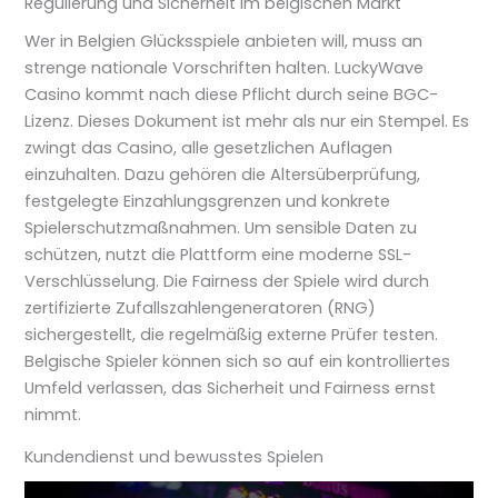
Regulierung und Sicherheit im belgischen Markt
Wer in Belgien Glücksspiele anbieten will, muss an
strenge nationale Vorschriften halten. LuckyWave
Casino kommt nach diese Pflicht durch seine BGC-
Lizenz. Dieses Dokument ist mehr als nur ein Stempel. Es
zwingt das Casino, alle gesetzlichen Auflagen
einzuhalten. Dazu gehören die Altersüberprüfung,
festgelegte Einzahlungsgrenzen und konkrete
Spielerschutzmaßnahmen. Um sensible Daten zu
schützen, nutzt die Plattform eine moderne SSL-
Verschlüsselung. Die Fairness der Spiele wird durch
zertifizierte Zufallszahlengeneratoren (RNG)
sichergestellt, die regelmäßig externe Prüfer testen.
Belgische Spieler können sich so auf ein kontrolliertes
Umfeld verlassen, das Sicherheit und Fairness ernst
nimmt.
Kundendienst und bewusstes Spielen