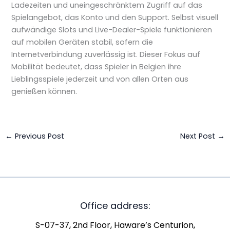
Ladezeiten und uneingeschränktem Zugriff auf das
Spielangebot, das Konto und den Support. Selbst visuell
aufwändige Slots und Live-Dealer-Spiele funktionieren
auf mobilen Geräten stabil, sofern die
Internetverbindung zuverlässig ist. Dieser Fokus auf
Mobilität bedeutet, dass Spieler in Belgien ihre
Lieblingsspiele jederzeit und von allen Orten aus
genießen können.
←
Previous Post
Next Post
→
Office address:
S-07-37, 2nd Floor, Haware’s Centurion,