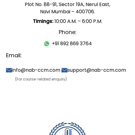
Plot No. 88-91, Sector 19A, Nerul East,
Navi Mumbai – 400706.
Timings:
10:00 A.M. – 6:00 P.M.
Phone:
+91 892 869 3764
Email:
info@nab-ccm.com
support@nab-ccm.com
(For course-related enquiry)