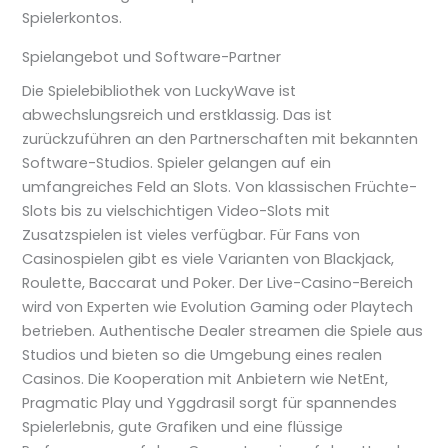
Spielerkontos.
Spielangebot und Software-Partner
Die Spielebibliothek von LuckyWave ist
abwechslungsreich und erstklassig. Das ist
zurückzuführen an den Partnerschaften mit bekannten
Software-Studios. Spieler gelangen auf ein
umfangreiches Feld an Slots. Von klassischen Früchte-
Slots bis zu vielschichtigen Video-Slots mit
Zusatzspielen ist vieles verfügbar. Für Fans von
Casinospielen gibt es viele Varianten von Blackjack,
Roulette, Baccarat und Poker. Der Live-Casino-Bereich
wird von Experten wie Evolution Gaming oder Playtech
betrieben. Authentische Dealer streamen die Spiele aus
Studios und bieten so die Umgebung eines realen
Casinos. Die Kooperation mit Anbietern wie NetEnt,
Pragmatic Play und Yggdrasil sorgt für spannendes
Spielerlebnis, gute Grafiken und eine flüssige