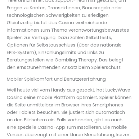
Telefonnummer. Das Support-Team ist geschult, um
Fragen zu Konten, Transaktionen, Bonusregeln oder
technologischen Schwierigkeiten zu erledigen.
Gleichzeitig bietet das Casino weitreichende
Informationen zum Thema verantwortungsbewusstes
Spielen zur Verfügung. Dazu zählen Selbsttests,
Optionen für Selbstausschluss (über das nationale
EPIS-System), Einzahlungslimits und Links zu
Beratungsstellen wie Gambling Therapy. Das belegt
den ernstzunehmenden Ansatz beim Spielerschutz.
Mobiler Spielkomfort und Benutzererfahrung
Weil heute viel vom Handy aus gezockt, hat LuckyWave
Casino seine mobile Plattform optimiert. Spieler können
die Seite unmittelbar im Browser ihres Smartphones
oder Tablets besuchen. Sie justiert sich automatisch
an den Bildschirm ein. Falls vorhanden, gibt es auch
eine spezielle Casino-App zum Installieren. Die mobile
Version überzeugt mit einer klaren Menüführung, kurzen