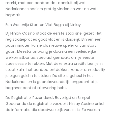
markt, met een aanbod dat aansluit bij wat
Nederlandse spelers prettig vinden en wat de wet
bepaalt.
Een Gastvrije Start en Vlot Begin bij Ninlay
Bij Ninlay Casino staat de eerste stap snel gezet. Het
registratieproces gaat vlot en is duidelijk. Binnen een
paar minuten kun je als nieuwe speler al van start
gaan. Meestal ontvang je daarna een verleidelijke
welkomstbonus, speciaal gemaakt om je eerste
speelsessie te rekken. Met deze extra credits ben je in
staat kalm het aanbod ontdekken, zonder onmiddellijk
je eigen geld in te steken. De site is geheel in het
Nederlands en is gebruiksvriendelijk, ongeacht of je
beginner bent of al ervaring hebt.
De Registratie: Razendsnel, Beveiligd en Simpel
Gedurende de registratie verzoekt Ninlay Casino enkel
de informatie die daadwerkelijk vereist is. Ze werken