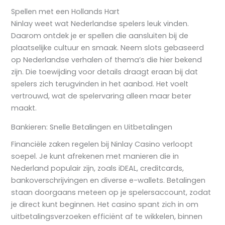
Spellen met een Hollands Hart
Ninlay weet wat Nederlandse spelers leuk vinden.
Daarom ontdek je er spellen die aansluiten bij de
plaatselijke cultuur en smaak. Neem slots gebaseerd
op Nederlandse verhalen of thema’s die hier bekend
zijn. Die toewijding voor details draagt eraan bij dat
spelers zich terugvinden in het aanbod. Het voelt
vertrouwd, wat de spelervaring alleen maar beter
maakt.
Bankieren: Snelle Betalingen en Uitbetalingen
Financiële zaken regelen bij Ninlay Casino verloopt
soepel. Je kunt afrekenen met manieren die in
Nederland populair zijn, zoals iDEAL, creditcards,
bankoverschrijvingen en diverse e-wallets. Betalingen
staan doorgaans meteen op je spelersaccount, zodat
je direct kunt beginnen. Het casino spant zich in om
uitbetalingsverzoeken efficiënt af te wikkelen, binnen