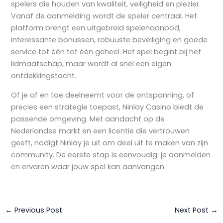
spelers die houden van kwaliteit, veiligheid en plezier.
Vanaf de aanmelding wordt de speler centraal. Het
platform brengt een uitgebreid spelenaanbod,
interessante bonussen, robuuste beveiliging en goede
service tot één tot één geheel. Het spel begint bij het
lidmaatschap, maar wordt al snel een eigen
ontdekkingstocht.
Of je af en toe deelneemt voor de ontspanning, of
precies een strategie toepast, Ninlay Casino biedt de
passende omgeving. Met aandacht op de
Nederlandse markt en een licentie die vertrouwen
geeft, nodigt Ninlay je uit om deel uit te maken van zijn
community. De eerste stap is eenvoudig: je aanmelden
en ervaren waar jouw spel kan aanvangen.
←
Previous Post
Next Post
→