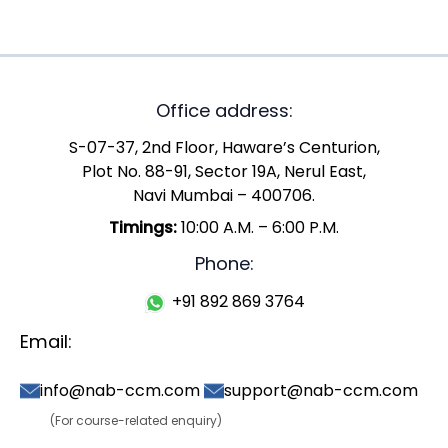
Office address:
S-07-37, 2nd Floor, Haware’s Centurion,
Plot No. 88-91, Sector 19A, Nerul East,
Navi Mumbai – 400706.
Timings:
10:00 A.M. – 6:00 P.M.
Phone:
+91 892 869 3764
Email:
info@nab-ccm.com
support@nab-ccm.com
(For course-related enquiry)