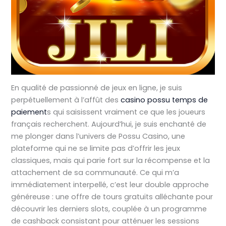
En qualité de passionné de jeux en ligne, je suis
perpétuellement à l’affût des
casino possu temps de
paiement
s qui saisissent vraiment ce que les joueurs
français recherchent. Aujourd’hui, je suis enchanté de
me plonger dans l’univers de Possu Casino, une
plateforme qui ne se limite pas d’offrir les jeux
classiques, mais qui parie fort sur la récompense et la
attachement de sa communauté. Ce qui m’a
immédiatement interpellé, c’est leur double approche
généreuse : une offre de tours gratuits alléchante pour
découvrir les derniers slots, couplée à un programme
de cashback consistant pour atténuer les sessions