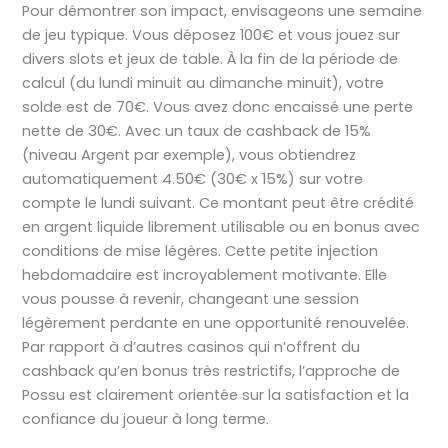
Pour démontrer son impact, envisageons une semaine
de jeu typique. Vous déposez 100€ et vous jouez sur
divers slots et jeux de table. À la fin de la période de
calcul (du lundi minuit au dimanche minuit), votre
solde est de 70€. Vous avez donc encaissé une perte
nette de 30€. Avec un taux de cashback de 15%
(niveau Argent par exemple), vous obtiendrez
automatiquement 4.50€ (30€ x 15%) sur votre
compte le lundi suivant. Ce montant peut être crédité
en argent liquide librement utilisable ou en bonus avec
conditions de mise légères. Cette petite injection
hebdomadaire est incroyablement motivante. Elle
vous pousse à revenir, changeant une session
légèrement perdante en une opportunité renouvelée.
Par rapport à d’autres casinos qui n’offrent du
cashback qu’en bonus très restrictifs, l’approche de
Possu est clairement orientée sur la satisfaction et la
confiance du joueur à long terme.