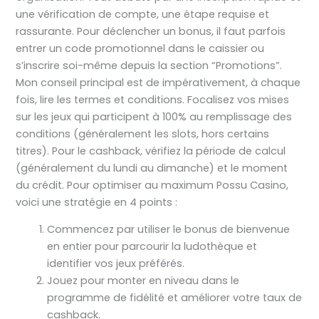
une vérification de compte, une étape requise et
rassurante. Pour déclencher un bonus, il faut parfois
entrer un code promotionnel dans le caissier ou
s’inscrire soi-même depuis la section “Promotions”.
Mon conseil principal est de impérativement, à chaque
fois, lire les termes et conditions. Focalisez vos mises
sur les jeux qui participent à 100% au remplissage des
conditions (généralement les slots, hors certains
titres). Pour le cashback, vérifiez la période de calcul
(généralement du lundi au dimanche) et le moment
du crédit. Pour optimiser au maximum Possu Casino,
voici une stratégie en 4 points :
Commencez par utiliser le bonus de bienvenue
en entier pour parcourir la ludothèque et
identifier vos jeux préférés.
Jouez pour monter en niveau dans le
programme de fidélité et améliorer votre taux de
cashback.