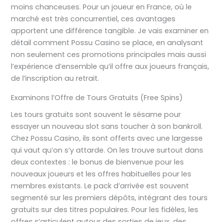
moins chanceuses. Pour un joueur en France, où le
marché est très concurrentiel, ces avantages
apportent une différence tangible. Je vais examiner en
détail comment Possu Casino se place, en analysant
non seulement ces promotions principales mais aussi
l’expérience d’ensemble qu’il offre aux joueurs français,
de l’inscription au retrait.
Examinons l’Offre de Tours Gratuits (Free Spins)
Les tours gratuits sont souvent le sésame pour
essayer un nouveau slot sans toucher à son bankroll.
Chez Possu Casino, ils sont offerts avec une largesse
qui vaut qu’on s’y attarde. On les trouve surtout dans
deux contextes : le bonus de bienvenue pour les
nouveaux joueurs et les offres habituelles pour les
membres existants. Le pack d’arrivée est souvent
segmenté sur les premiers dépôts, intégrant des tours
gratuits sur des titres populaires. Pour les fidèles, les
offres s’articulent autour des sorties de jeux, des