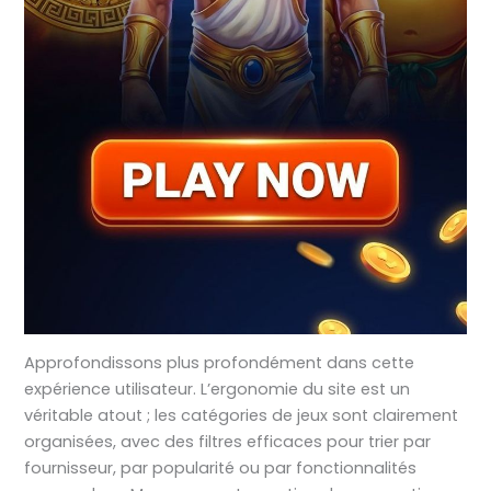
Approfondissons plus profondément dans cette
expérience utilisateur. L’ergonomie du site est un
véritable atout ; les catégories de jeux sont clairement
organisées, avec des filtres efficaces pour trier par
fournisseur, par popularité ou par fonctionnalités