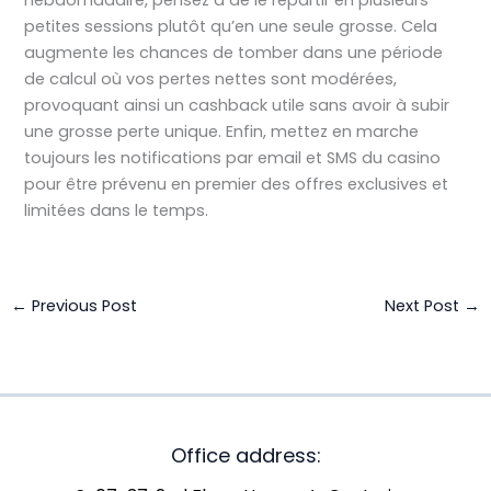
petites sessions plutôt qu’en une seule grosse. Cela
augmente les chances de tomber dans une période
de calcul où vos pertes nettes sont modérées,
provoquant ainsi un cashback utile sans avoir à subir
une grosse perte unique. Enfin, mettez en marche
toujours les notifications par email et SMS du casino
pour être prévenu en premier des offres exclusives et
limitées dans le temps.
←
Previous Post
Next Post
→
Office address: