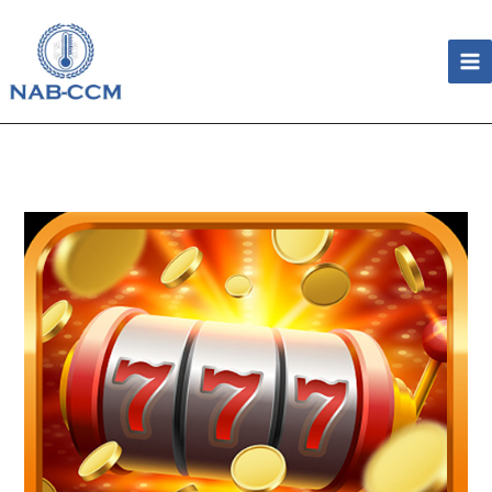
Skip
to
content