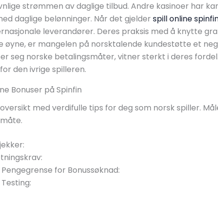
evnlige strømmen av daglige tilbud. Andre kasinoer har ka
med daglige belønninger. Når det gjelder
spill online spinfi
asjonale leverandører. Deres praksis med å knytte gratis
ske øyne, er mangelen på norsktalende kundestøtte et neg
er seg norske betalingsmåter, vitner sterkt i deres ford
r den ivrige spilleren.
ne Bonuser på Spinfin
 oversikt med verdifulle tips for deg som norsk spiller. Mål
 måte.
jekker:
tningskrav:
 Pengegrense for Bonussøknad:
 Testing: