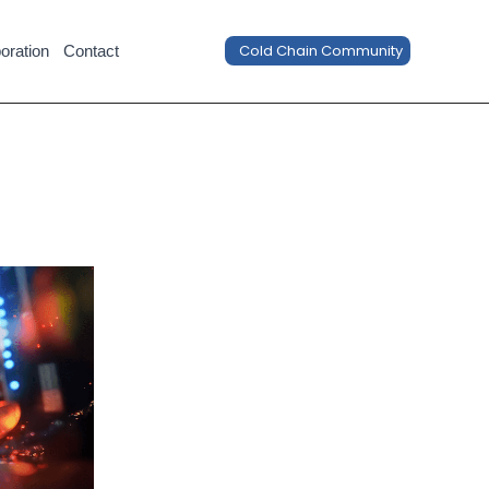
Cold Chain Community
oration
Contact