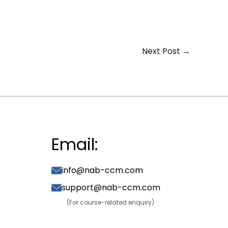
Next Post
→
Email:
info@nab-ccm.com
support@nab-ccm.com
(For course-related enquiry)