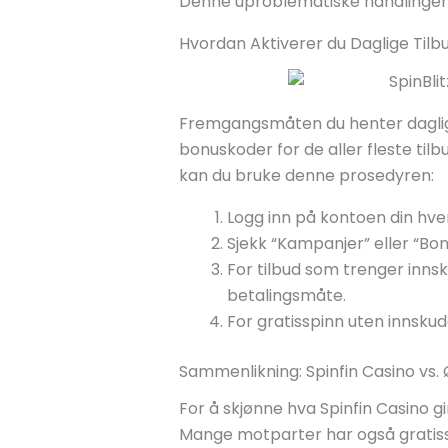
Denne uproblematiske handlingen 
Hvordan Aktiverer du Daglige Tilb
Fremgangsmåten du henter daglige 
bonuskoder for de aller fleste tilb
kan du bruke denne prosedyren:
Logg inn på kontoen din hver
Sjekk “Kampanjer” eller “Bon
For tilbud som trenger inns
betalingsmåte.
For gratisspinn uten innskud
Sammenlikning: Spinfin Casino vs. 
For å skjønne hva Spinfin Casino g
Mange motparter har også gratiss