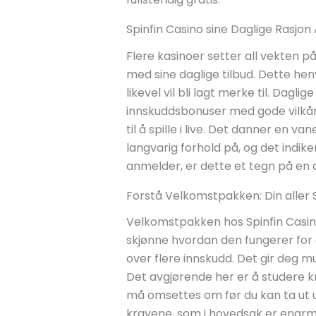
Spinfin Casino sine Daglige Rasjon
Flere kasinoer setter all vekten på
med sine daglige tilbud. Dette hen
likevel vil bli lagt merke til. Dagl
innskuddsbonuser med gode vilkår,
til å spille i live. Det danner en
langvarig forhold på, og det indi
anmelder, er dette et tegn på en 
Forstå Velkomstpakken: Din aller 
Velkomstpakken hos Spinfin Casino 
skjønne hvordan den fungerer for 
over flere innskudd. Det gir deg m
Det avgjørende her er å studere
må omsettes om før du kan ta ut 
kravene, som i hovedsak er enarmed