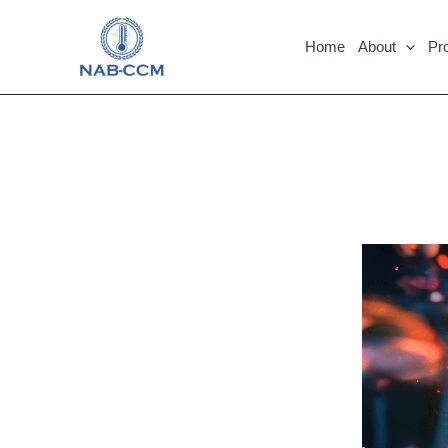
Skip
to
Home
About
Pr
content