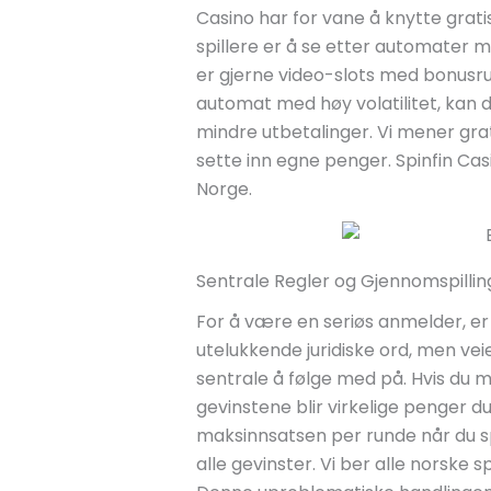
Casino har for vane å knytte grati
spillere er å se etter automater 
er gjerne video-slots med bonusru
automat med høy volatilitet, kan d
mindre utbetalinger. Vi mener grati
sette inn egne penger. Spinfin Cas
Norge.
Sentrale Regler og Gjennomspillin
For å være en seriøs anmelder, er 
utelukkende juridiske ord, men vei
sentrale å følge med på. Hvis du 
gevinstene blir virkelige penger du
maksinnsatsen per runde når du spi
alle gevinster. Vi ber alle norske s