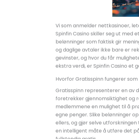
Vi som anmelder nettkasinoer, lete
Spinfin Casino skiller seg ut med 
belønninger som faktisk gir menin
og daglige avtaler ikke bare er rekl
gevinster, og hvor du får mulighete
ekstra verdi, er Spinfin Casino et g
Hvorfor Gratisspinn fungerer som
Gratisspinn representerer en av de
foretrekker gjennomsiktighet og ree
medlemmene en mulighet til å prøv
egne penger. Slike belønninger oppr
ellers, og gjør selve utforskningen
en intelligent måte å utføre det på.
fullstendig gratis.