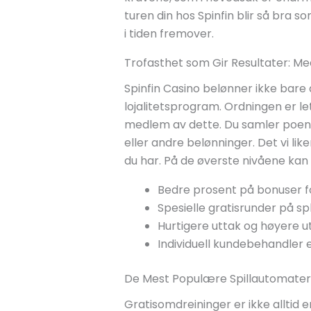
turen din hos Spinfin blir så bra 
i tiden fremover.
Trofasthet som Gir Resultater: M
Spinfin Casino belønner ikke bare 
lojalitetsprogram. Ordningen er le
medlem av dette. Du samler poeng
eller andre belønninger. Det vi lik
du har. På de øverste nivåene kan 
Bedre prosent på bonuser fo
Spesielle gratisrunder på sp
Hurtigere uttak og høyere u
Individuell kundebehandler e
De Mest Populære Spillautomater f
Gratisomdreininger er ikke alltid 