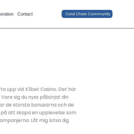
Cold Chain Community
oration
Contact
fta upp vid X3bet Casino. Det här
 Vare sig du nyss påbörjat din
gar de största bonusarna och de
t på att skapa en upplevelse som
 kampanjerna. Låt mig lotsa dig