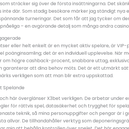
som sträcker sig över de första insättningarna. Det skän
as inte där. Som stadig besökare märker jag ständigt nya 
spännande turneringar. Det som får att jag tycker om d
 uppnåeliga – en avgörande detalj som många andra casinon
ngagerade
tser eller helt enkelt är en mycket aktiv spelare, är VI
el poänginsamling; det är en individuell upplevelse. När m
ar om högre cashback-procent, snabbare uttag, exklusiva
aranterar att dina behov möts. Det är ett utmärkt sätt f
märks verkligen som att man blir extra uppskattad.
lt Spelande
och här överglänser X3bet verkligen. De arbetar under en
egler för rättvis spel, datasäkerhet och trygghet för spe
naste teknik, så mina personuppgifter och pengar är i g
a allvar. De tillhandahåller verktyg som deponeringsgrä
rlättar mig att behålla kontrollen över spelet. Det här eng