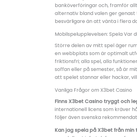
banköverföringar och, framför all
alternativ bland valen ger genast 
besvärligare än att vänta i flera 
Mobilspelupplevelsen: Spela Var d
Större delen av mitt spel äger ru
en webbplats som är optimalt utf
friktionsfri; alla spel, alla funkt
soffan eller på semester, så är mi
att spelet stannar eller hackar, vi
Vanliga Frågor om X3bet Casino
Finns X3bet Casino tryggt och le
internationell licens som kräver h
följer även svenska rekommendatio
Kan jag spela på X3bet från min 