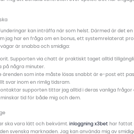
ska
funderingar kan inträffa när som helst. Därmed är det en 
 jag har en fråga om en bonus, ett systemrelaterat prob
et vägar är snabba och smidiga:
rit. Supporten via chatt är praktiskt taget alltid tillgäng
a på några minuter.
ärenden som inte måste lösas snabbt är e-post ett pass
 svar inom en rimlig tidsram.
ontaktar supporten tittar jag alltid i deras vanliga frågo
et minskar tid för både mig och dem.
ige
r ska vara lätt och bekvämt.
inloggning x3bet
har fattat 
r den svenska marknaden. Jag kan använda mig av smidiga