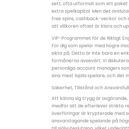
sett, ofta utformat som ett paket 
extra spelkapital. Men det avslut
free spins, cashback-veckor och 
att villkoren oftast är klara och
VIP-Programmet för de Riktigt E
För dig som spelar med högre insa
sikta på. Detta är inte bara en enk
förmånerna avsevärt. Vi diskuter
personliga account managers som g
sina mest lojala spelare, och det 
Säkerhet, Tillstånd och Ansvarsful
Att känna sig trygg är avgörande, 
medför att de efterlever strikta r
överföringar är krypterade med se
ansvarstagande spelande på högst
till självuteslutning, vilket unde