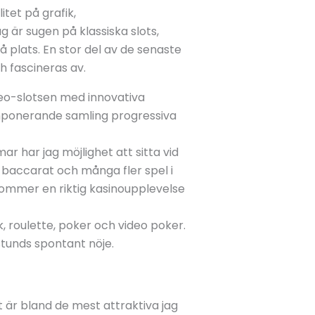
tet på grafik,
g är sugen på klassiska slots,
 plats. En stor del av de senaste
h fascineras av.
ideo-slotsen med innovativa
imponerande samling progressiva
 har jag möjlighet att sitta vid
, baccarat och många fler spel i
ommer en riktig kasinoupplevelse
k, roulette, poker och video poker.
stunds spontant nöje.
 är bland de mest attraktiva jag