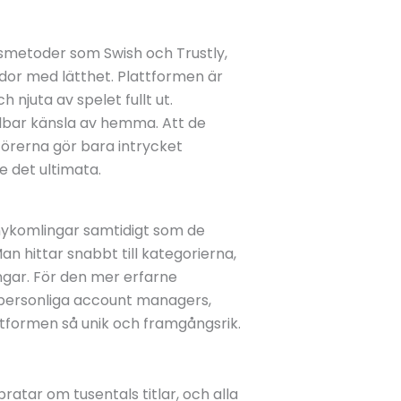
gsmetoder som Swish och Trustly,
ådor med lätthet. Plattformen är
 njuta av spelet fullt ut.
elbar känsla av hemma. Att de
törerna gör bara intrycket
e det ultimata.
 nykomlingar samtidigt som de
n hittar snabbt till kategorierna,
ngar. För den mer erfarne
 personliga account managers,
tformen så unik och framgångsrik.
ratar om tusentals titlar, och alla