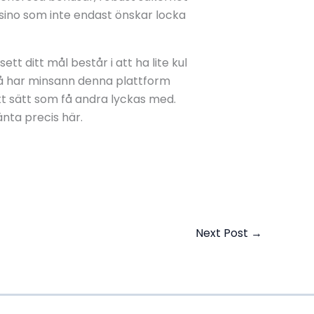
sino som inte endast önskar locka
t ditt mål består i att ha lite kul
 så har minsann denna plattform
tt sätt som få andra lyckas med.
nta precis här.
Next Post
→