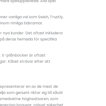
mare spelupplevelse. Alla spel
ner vanliga val som Swish, Trustly,
inom rimliga tidsramar.
ör nya kunder. Det oftast inkludera
n på deras hemsida för specifika
. E-plånböcker är oftast
ar. X3bet strävar efter att
a representerar en av de mest de
som genuint riktar sig till såväl
etsmedvetne höginsatsaren, som
 generösa bonusar, robust säkerhet