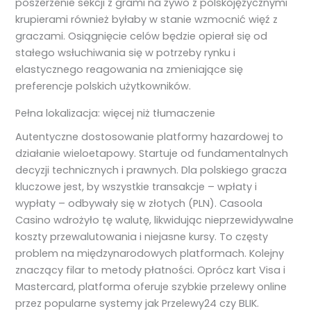
poszerzenie sekcji z grami na żywo z polskojęzycznymi
krupierami również byłaby w stanie wzmocnić więź z
graczami. Osiągnięcie celów będzie opierał się od
stałego wsłuchiwania się w potrzeby rynku i
elastycznego reagowania na zmieniające się
preferencje polskich użytkowników.
Pełna lokalizacja: więcej niż tłumaczenie
Autentyczne dostosowanie platformy hazardowej to
działanie wieloetapowy. Startuje od fundamentalnych
decyzji technicznych i prawnych. Dla polskiego gracza
kluczowe jest, by wszystkie transakcje – wpłaty i
wypłaty – odbywały się w złotych (PLN). Casoola
Casino wdrożyło tę walutę, likwidując nieprzewidywalne
koszty przewalutowania i niejasne kursy. To częsty
problem na międzynarodowych platformach. Kolejny
znaczący filar to metody płatności. Oprócz kart Visa i
Mastercard, platforma oferuje szybkie przelewy online
przez popularne systemy jak Przelewy24 czy BLIK.