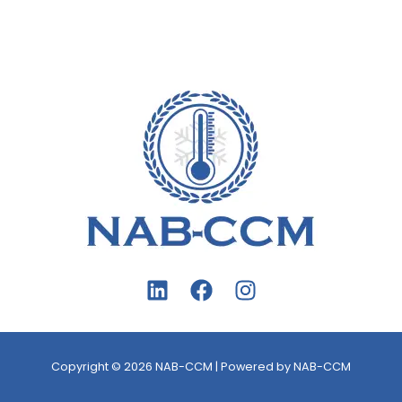
Copyright © 2026 NAB-CCM | Powered by NAB-CCM