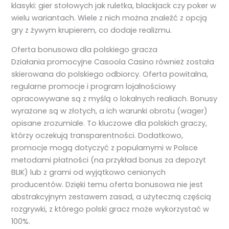
klasyki: gier stołowych jak ruletka, blackjack czy poker w
wielu wariantach. Wiele z nich można znaleźć z opcją
gry z żywym krupierem, co dodaje realizmu.
Oferta bonusowa dla polskiego gracza
Działania promocyjne Casoola Casino również została
skierowana do polskiego odbiorcy. Oferta powitalna,
regularne promocje i program lojalnościowy
opracowywane są z myślą o lokalnych realiach. Bonusy
wyrażone są w złotych, a ich warunki obrotu (wager)
opisane zrozumiale. To kluczowe dla polskich graczy,
którzy oczekują transparentności. Dodatkowo,
promocje mogą dotyczyć z popularnymi w Polsce
metodami płatności (na przykład bonus za depozyt
BLIK) lub z grami od wyjątkowo cenionych
producentów. Dzięki temu oferta bonusowa nie jest
abstrakcyjnym zestawem zasad, a użyteczną częścią
rozgrywki, z którego polski gracz może wykorzystać w
100%.