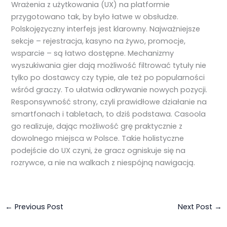
Wrażenia z użytkowania (UX) na platformie
przygotowano tak, by było łatwe w obsłudze.
Polskojęzyczny interfejs jest klarowny. Najważniejsze
sekcje – rejestracja, kasyno na żywo, promocje,
wsparcie – są łatwo dostępne. Mechanizmy
wyszukiwania gier dają możliwość filtrować tytuły nie
tylko po dostawcy czy typie, ale też po popularności
wśród graczy. To ułatwia odkrywanie nowych pozycji.
Responsywność strony, czyli prawidłowe działanie na
smartfonach i tabletach, to dziś podstawa. Casoola
go realizuje, dając możliwość grę praktycznie z
dowolnego miejsca w Polsce. Takie holistyczne
podejście do UX czyni, że gracz ogniskuje się na
rozrywce, a nie na walkach z niespójną nawigacją.
←
Previous Post
Next Post
→