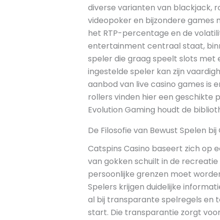
diverse varianten van blackjack, 
videopoker en bijzondere games mak
het RTP-percentage en de volatili
entertainment centraal staat, bi
speler die graag speelt slots met e
ingestelde speler kan zijn vaardigh
aanbod van live casino games is e
rollers vinden hier een geschikte
Evolution Gaming houdt de biblioth
De Filosofie van Bewust Spelen bij
Catspins Casino baseert zich op e
van gokken schuilt in de recreatie
persoonlijke grenzen moet worden
Spelers krijgen duidelijke infor
al bij transparante spelregels en
start. Die transparantie zorgt voo