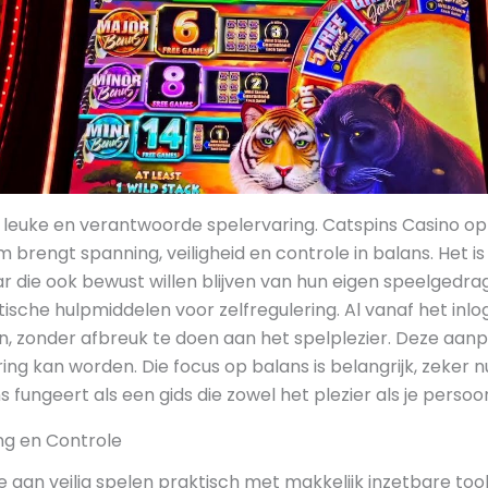
n leuke en verantwoorde spelervaring. Catspins Casino o
m brengt spanning, veiligheid en controle in balans. Het 
 die ook bewust willen blijven van hun eigen speelgedrag.
che hulpmiddelen voor zelfregulering. Al vanaf het inlo
n, zonder afbreuk te doen aan het spelplezier. Deze aan
ng kan worden. Die focus op balans is belangrijk, zeker nu
s fungeert als een gids die zowel het plezier als je persoo
ing en Controle
 aan veilig spelen praktisch met makkelijk inzetbare tool