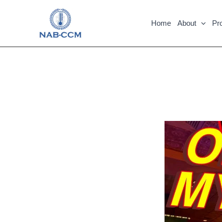
Skip
to
Home
About
Pr
content