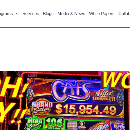
ograms
Services
Blogs
Media & News
White Papers
Collab