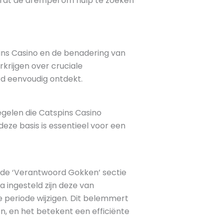
wordt de drempel om hulp te zoeken
ins Casino en de benadering van
krijgen over cruciale
rd eenvoudig ontdekt.
gelen die Catspins Casino
ze basis is essentieel voor een
ar de ‘Verantwoord Gokken’ sectie
a ingesteld zijn deze van
 periode wijzigen. Dit belemmert
n, en het betekent een efficiënte