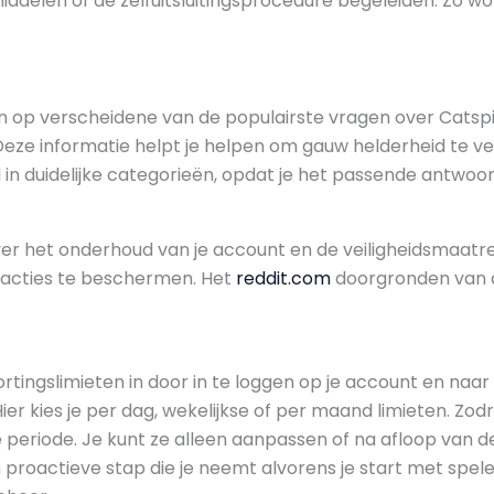
middelen of de zelfuitsluitingsprocedure begeleiden. Zo 
en op verscheidene van de populairste vragen over Catsp
Deze informatie helpt je helpen om gauw helderheid te ver
in duidelijke categorieën, opdat je het passende antwoo
er het onderhoud van je account en de veiligheidsmaatre
sacties te beschermen. Het
reddit.com
doorgronden van de
ortingslimieten in door in te loggen op je account en na
Hier kies je per dag, wekelijkse of per maand limieten. Zodr
periode. Je kunt ze alleen aanpassen of na afloop van de
 proactieve stap die je neemt alvorens je start met spele