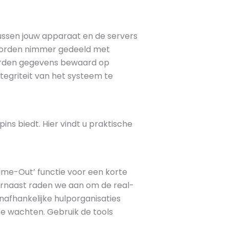
ussen jouw apparaat en de servers
e worden nimmer gedeeld met
worden gegevens bewaard op
ntegriteit van het systeem te
ns biedt. Hier vindt u praktische
Time-Out’ functie voor een korte
aarnaast raden we aan om de real-
nafhankelijke hulporganisaties
 te wachten. Gebruik de tools