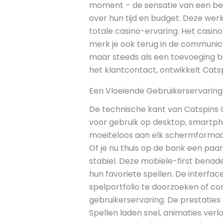
moment – de sensatie van een beur
over hun tijd en budget. Deze we
totale casino-ervaring. Het casino
merk je ook terug in de communic
maar steeds als een toevoeging bi
het klantcontact, ontwikkelt Cats
Een Vloeiende Gebruikerservaring
De technische kant van Catspins C
voor gebruik op desktop, smartph
moeiteloos aan elk schermformaat aa
Of je nu thuis op de bank een paar
stabiel. Deze mobiele-first benade
hun favoriete spellen. De interfac
spelportfolio te doorzoeken of c
gebruikerservaring. De prestaties
Spellen laden snel, animaties ver