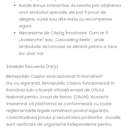
Runde Bonus Interactive: Accesate prin obținerea
unor simboluri speciale, ele pot fi jocuri de
alegere, curse sau alte teste cu recompense
sigure.
Mecanisme de Câștig Înnoitoare: Cum ar fi
„Avalanche” sau „Cascading Reels”, unde
simbolurile victorioase se elimină pentru a face
loc unor noi.
Întrebări frecvente (FAQ)
Betrepublic Casino este autorizat în România?
Da, cu siguranță. Betrepublic Casino funcționează în
România sub o licență oficială emisă de Oficiul
Național pentru Jocuri de Noroc (ONJN). Aceasta
înseamnă că platforma se conformează cu toate
reglementările legale românești privind siguranța,
corectitudinea jocului și securitatea jucătorilor. Jocurile
sunt verificate de organisme independente pentru