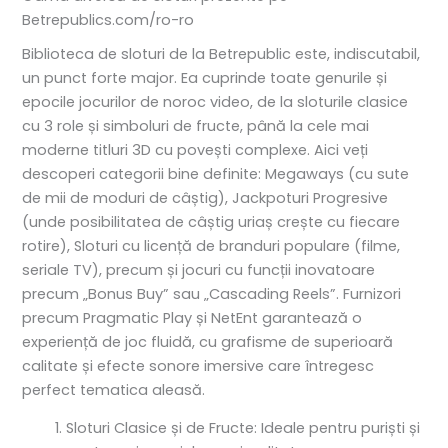
Betrepublics.com/ro-ro
Biblioteca de sloturi de la Betrepublic este, indiscutabil,
un punct forte major. Ea cuprinde toate genurile și
epocile jocurilor de noroc video, de la sloturile clasice
cu 3 role și simboluri de fructe, până la cele mai
moderne titluri 3D cu povești complexe. Aici veți
descoperi categorii bine definite: Megaways (cu sute
de mii de moduri de câștig), Jackpoturi Progresive
(unde posibilitatea de câștig uriaș crește cu fiecare
rotire), Sloturi cu licență de branduri populare (filme,
seriale TV), precum și jocuri cu funcții inovatoare
precum „Bonus Buy” sau „Cascading Reels”. Furnizori
precum Pragmatic Play și NetEnt garantează o
experiență de joc fluidă, cu grafisme de superioară
calitate și efecte sonore imersive care întregesc
perfect tematica aleasă.
Sloturi Clasice și de Fructe: Ideale pentru puriști și