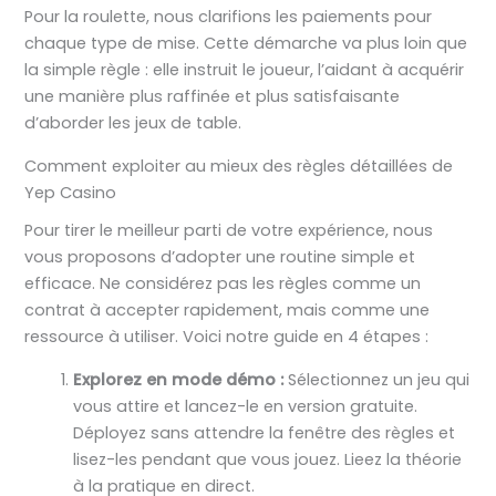
Pour la roulette, nous clarifions les paiements pour
chaque type de mise. Cette démarche va plus loin que
la simple règle : elle instruit le joueur, l’aidant à acquérir
une manière plus raffinée et plus satisfaisante
d’aborder les jeux de table.
Comment exploiter au mieux des règles détaillées de
Yep Casino
Pour tirer le meilleur parti de votre expérience, nous
vous proposons d’adopter une routine simple et
efficace. Ne considérez pas les règles comme un
contrat à accepter rapidement, mais comme une
ressource à utiliser. Voici notre guide en 4 étapes :
Explorez en mode démo :
Sélectionnez un jeu qui
vous attire et lancez-le en version gratuite.
Déployez sans attendre la fenêtre des règles et
lisez-les pendant que vous jouez. Lieez la théorie
à la pratique en direct.