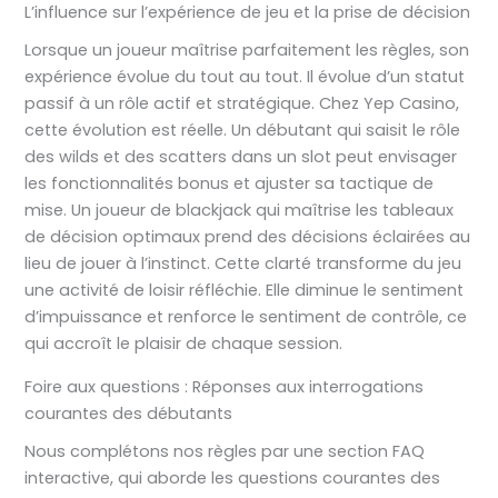
L’influence sur l’expérience de jeu et la prise de décision
Lorsque un joueur maîtrise parfaitement les règles, son
expérience évolue du tout au tout. Il évolue d’un statut
passif à un rôle actif et stratégique. Chez Yep Casino,
cette évolution est réelle. Un débutant qui saisit le rôle
des wilds et des scatters dans un slot peut envisager
les fonctionnalités bonus et ajuster sa tactique de
mise. Un joueur de blackjack qui maîtrise les tableaux
de décision optimaux prend des décisions éclairées au
lieu de jouer à l’instinct. Cette clarté transforme du jeu
une activité de loisir réfléchie. Elle diminue le sentiment
d’impuissance et renforce le sentiment de contrôle, ce
qui accroît le plaisir de chaque session.
Foire aux questions : Réponses aux interrogations
courantes des débutants
Nous complétons nos règles par une section FAQ
interactive, qui aborde les questions courantes des