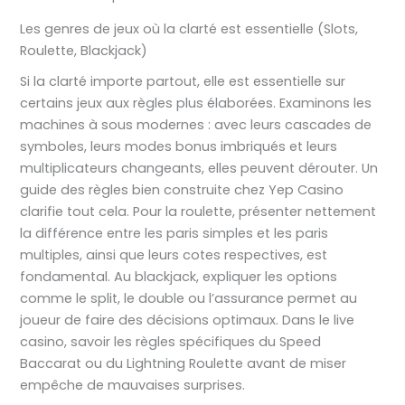
Les genres de jeux où la clarté est essentielle (Slots,
Roulette, Blackjack)
Si la clarté importe partout, elle est essentielle sur
certains jeux aux règles plus élaborées. Examinons les
machines à sous modernes : avec leurs cascades de
symboles, leurs modes bonus imbriqués et leurs
multiplicateurs changeants, elles peuvent dérouter. Un
guide des règles bien construite chez Yep Casino
clarifie tout cela. Pour la roulette, présenter nettement
la différence entre les paris simples et les paris
multiples, ainsi que leurs cotes respectives, est
fondamental. Au blackjack, expliquer les options
comme le split, le double ou l’assurance permet au
joueur de faire des décisions optimaux. Dans le live
casino, savoir les règles spécifiques du Speed
Baccarat ou du Lightning Roulette avant de miser
empêche de mauvaises surprises.