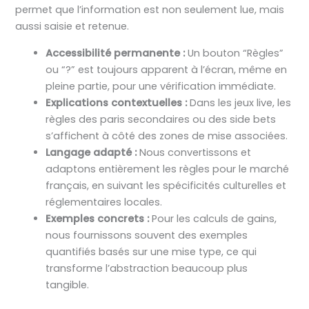
permet que l’information est non seulement lue, mais
aussi saisie et retenue.
Accessibilité permanente :
Un bouton “Règles”
ou “?” est toujours apparent à l’écran, même en
pleine partie, pour une vérification immédiate.
Explications contextuelles :
Dans les jeux live, les
règles des paris secondaires ou des side bets
s’affichent à côté des zones de mise associées.
Langage adapté :
Nous convertissons et
adaptons entièrement les règles pour le marché
français, en suivant les spécificités culturelles et
réglementaires locales.
Exemples concrets :
Pour les calculs de gains,
nous fournissons souvent des exemples
quantifiés basés sur une mise type, ce qui
transforme l’abstraction beaucoup plus
tangible.