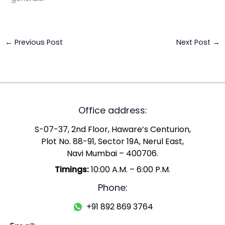
←
Previous Post
Next Post
→
Office address:
S-07-37, 2nd Floor, Haware’s Centurion,
Plot No. 88-91, Sector 19A, Nerul East,
Navi Mumbai – 400706.
Timings:
10:00 A.M. – 6:00 P.M.
Phone:
+91 892 869 3764