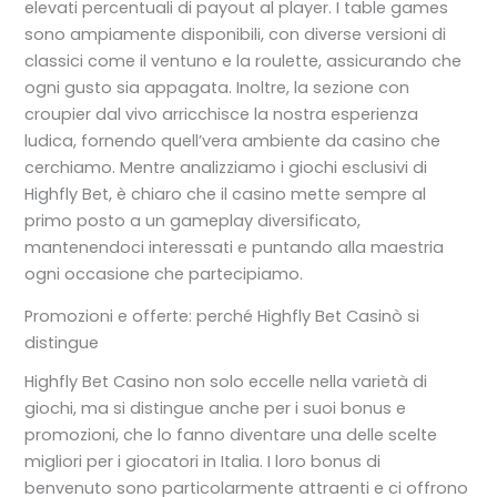
elevati percentuali di payout al player. I table games
sono ampiamente disponibili, con diverse versioni di
classici come il ventuno e la roulette, assicurando che
ogni gusto sia appagata. Inoltre, la sezione con
croupier dal vivo arricchisce la nostra esperienza
ludica, fornendo quell’vera ambiente da casino che
cerchiamo. Mentre analizziamo i giochi esclusivi di
Highfly Bet, è chiaro che il casino mette sempre al
primo posto a un gameplay diversificato,
mantenendoci interessati e puntando alla maestria
ogni occasione che partecipiamo.
Promozioni e offerte: perché Highfly Bet Casinò si
distingue
Highfly Bet Casino non solo eccelle nella varietà di
giochi, ma si distingue anche per i suoi bonus e
promozioni, che lo fanno diventare una delle scelte
migliori per i giocatori in Italia. I loro bonus di
benvenuto sono particolarmente attraenti e ci offrono