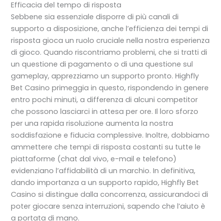
Efficacia del tempo di risposta
Sebbene sia essenziale disporre di più canali di
supporto a disposizione, anche l’efficienza dei tempi di
risposta gioca un ruolo cruciale nella nostra esperienza
di gioco. Quando riscontriamo problemi, che si tratti di
un questione di pagamento o di una questione sul
gameplay, apprezziamo un supporto pronto. Highfly
Bet Casino primeggia in questo, rispondendo in genere
entro pochi minuti, a differenza di alcuni competitor
che possono lasciarci in attesa per ore. Il loro sforzo
per una rapida risoluzione aumenta la nostra
soddisfazione e fiducia complessive. Inoltre, dobbiamo
ammettere che tempi di risposta costanti su tutte le
piattaforme (chat dal vivo, e-mail e telefono)
evidenziano l’affidabilità di un marchio. In definitiva,
dando importanza a un supporto rapido, Highfly Bet
Casino si distingue dalla concorrenza, assicurandoci di
poter giocare senza interruzioni, sapendo che l’aiuto è
a portata di mano.