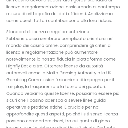
altri casinò devono soddisfare rigorosi standard di
licenza e regolamentazione, assicurando al contempo
misure di crittografia dei dati efficienti. Analizziamo
come questi fattori contribuiscono alla loro fiducia.
Standard di licenza e regolamentazione
Sebbene possa sembrare complicato orientarsi nel
mondo dei casinò online, comprendere gli criteri di
licenza e regolamentazione può aumentare
notevolmente la nostra fiducia in piattaforme come
Highfly Bet e altre. Ottenere licenze da autorità
autorevoli come la Malta Gaming Authority o la UK
Gambling Commission è sinonimo di impegno per il
fair play, la trasparenza e la tutela dei giocatori.
Quando vediamo queste licenze, possiamo essere più
sicuri che il casinò aderisca a severe linee guida
operative e pratiche etiche. È cruciale per noi
approfondire questi aspetti, poiché i siti senza licenza
possono comportare rischi, tra cui quote di gioco
ingiuste e un’assistenza clienti insufficiente. Pertanto,