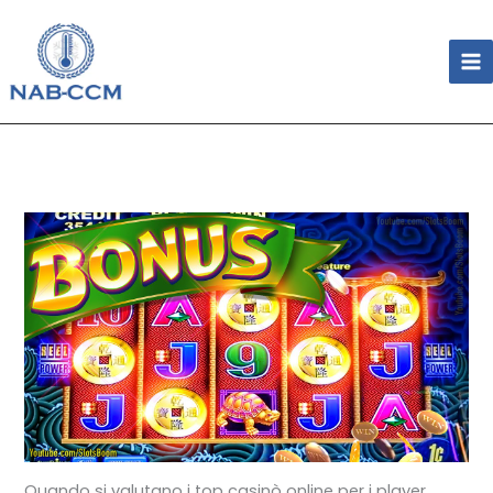
Skip
to
content
Quando si valutano i top casinò online per i player