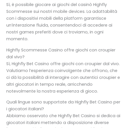
Sì, è possibile giocare ai giochi del casinò Highfly
Scommesse sui nostri mobile devices. La adattabilità
con i dispositivi mobili della platform garantisce
un’interazione fluida, consentendoci di accedere ai
nostri games preferiti dove ci troviamo, in ogni
momento.
Highfly Scommesse Casino offre giochi con croupier
dal vivo?
Sì, Highfly Bet Casino offre giochi con croupier dal vivo.
Valutiamo l’esperienza coinvolgente che offrono, che
ci dà la possibilità di interagire con autentici croupier e
altri giocatori in tempo reale, arricchendo
notevolmente la nostra esperienza di gioco.
Quali lingue sono supportate da Highfly Bet Casino per
i giocatori italiani?
Abbiamo osservato che Highfly Bet Casino si dedica ai
giocatori italiani mettendo a disposizione diverse