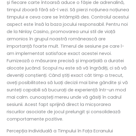
și fiecare carte întoarsă aduce o fâșie de adrenalină,
timpul zboară fără să-l vezi. Să pierzi noțiunea noțiunea
timpului e ceva care se întâmplă des. Controlul acestui
aspect este însă la baza jocului responsabil. Pentru noi
de la Ninlay Casino, promovarea unui stil de viață
armonios în grupul noastră românească are
importanță foarte mult. Timerul de sesiune pe care l-
am implementat satisface exact acestei nevoi.
Furnizează o măsurare precisă și imparțială a duratei
alocate jucând. Scopul nu este să vă îngrădiți, ci să vă
deveniți conștienți. Când știți exact cât timp a trecut,
aveți posibilitatea să luați decizii mai bine gândite și vă
sunteți capabili să bucurați de experiență într-un mod
mai calm. cunoașteți mereu unde vă găsiți în cadrul
sesiunii. Acest fapt sprijină direct la micșorarea
riscurilor asociate de jocul prelungit și consolidează
comportamente pozitive.
Percepția Individuală a Timpului în Fața Ecranului