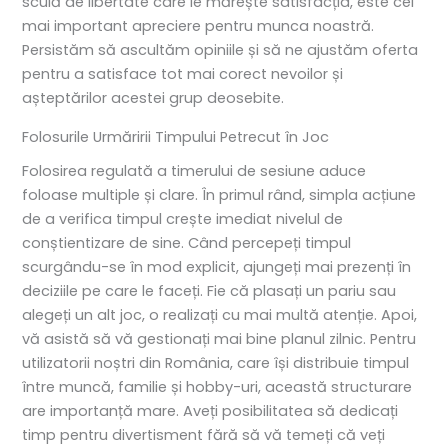
sculă de libertate care le mărește satisfacția, este cel
mai important apreciere pentru munca noastră.
Persistăm să ascultăm opiniile și să ne ajustăm oferta
pentru a satisface tot mai corect nevoilor și
așteptărilor acestei grup deosebite.
Folosurile Urmăririi Timpului Petrecut în Joc
Folosirea regulată a timerului de sesiune aduce
foloase multiple și clare. În primul rând, simpla acțiune
de a verifica timpul crește imediat nivelul de
conștientizare de sine. Când percepeți timpul
scurgându-se în mod explicit, ajungeți mai prezenți în
deciziile pe care le faceți. Fie că plasați un pariu sau
alegeți un alt joc, o realizați cu mai multă atenție. Apoi,
vă asistă să vă gestionați mai bine planul zilnic. Pentru
utilizatorii noștri din România, care își distribuie timpul
între muncă, familie și hobby-uri, această structurare
are importanță mare. Aveți posibilitatea să dedicați
timp pentru divertisment fără să vă temeți că veți