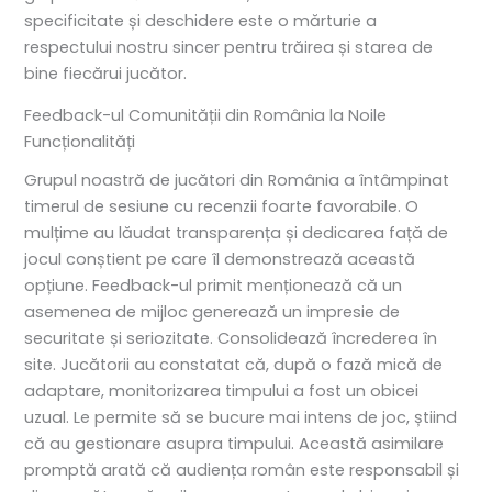
specificitate și deschidere este o mărturie a
respectului nostru sincer pentru trăirea și starea de
bine fiecărui jucător.
Feedback-ul Comunității din România la Noile
Funcționalități
Grupul noastră de jucători din România a întâmpinat
timerul de sesiune cu recenzii foarte favorabile. O
mulțime au lăudat transparența și dedicarea față de
jocul conștient pe care îl demonstrează această
opțiune. Feedback-ul primit menționează că un
asemenea de mijloc generează un impresie de
securitate și seriozitate. Consolidează încrederea în
site. Jucătorii au constatat că, după o fază mică de
adaptare, monitorizarea timpului a fost un obicei
uzual. Le permite să se bucure mai intens de joc, știind
că au gestionare asupra timpului. Această asimilare
promptă arată că audiența român este responsabil și