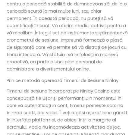
pentru o perioadă stabilită de dumneavoastră, de la o
perioadă scurtă la mai multe luni, sau chiar
permanent. În această perioadă, nu puteți să vă
autentificați în cont. Vă oferim mediul potrivit pentru a
vă recalibra. Întregul set de instrumente suplimentează
cronometrul de sesiune. Împreună formează o plasă
de siguranță care vă permite să vă distrați de jocuri cu
tihna interioară. Vă sfătuim să le folosiți în manieră
proactivă, ca parte a unei plan personal de
administrare a divertismentului online.
Prin ce metodă operează Timerul de Sesiune Ninlay
Timerul de sesiune încorporat pe Ninlay Casino este
conceput să fie ușor și performant. Din momentul în
care vă autentificați în cont, timerul pornește sarcina
în mod subtil, dar vizibil. Îl veți regăsi așezat bine gândit
în interfața platformei, de obicei într-o margine al
ecranului. Acolo nu incomodează activitatea de joc,
dar se menține ușor de observat. Afișează clar durata