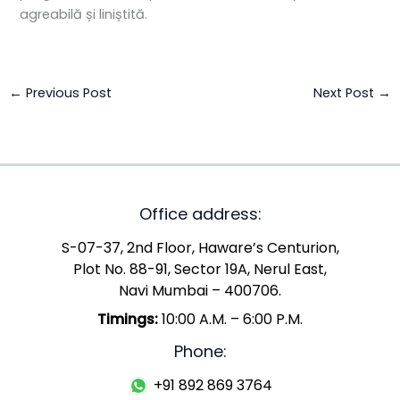
agreabilă și liniștită.
←
Previous Post
Next Post
→
Office address:
S-07-37, 2nd Floor, Haware’s Centurion,
Plot No. 88-91, Sector 19A, Nerul East,
Navi Mumbai – 400706.
Timings:
10:00 A.M. – 6:00 P.M.
Phone:
+91 892 869 3764