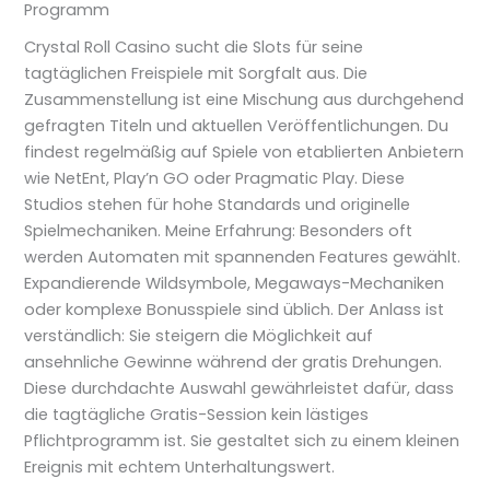
Programm
Crystal Roll Casino sucht die Slots für seine
tagtäglichen Freispiele mit Sorgfalt aus. Die
Zusammenstellung ist eine Mischung aus durchgehend
gefragten Titeln und aktuellen Veröffentlichungen. Du
findest regelmäßig auf Spiele von etablierten Anbietern
wie NetEnt, Play’n GO oder Pragmatic Play. Diese
Studios stehen für hohe Standards und originelle
Spielmechaniken. Meine Erfahrung: Besonders oft
werden Automaten mit spannenden Features gewählt.
Expandierende Wildsymbole, Megaways-Mechaniken
oder komplexe Bonusspiele sind üblich. Der Anlass ist
verständlich: Sie steigern die Möglichkeit auf
ansehnliche Gewinne während der gratis Drehungen.
Diese durchdachte Auswahl gewährleistet dafür, dass
die tagtägliche Gratis-Session kein lästiges
Pflichtprogramm ist. Sie gestaltet sich zu einem kleinen
Ereignis mit echtem Unterhaltungswert.