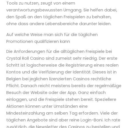
Tools zu nutzen, zeugt von einem
verantwortungsbewussten Umgang. Sie helfen dabei,
den Spaß an den täglichen Freispielen zu behalten,
ohne dass andere Lebensbereiche darunter leiden.
Auf welche Weise man sich für die täglichen
Promotionen qualifizieren kann
Die Anforderungen für die alltäglichen Freispiele bei
Crystal Roll Casino sind zumeist sehr niedrig. Der erste
Schritt ist logischerweise die Registrierung eines realen
Kontos und die Verifizierung der Identität. Dieses ist in
Belgien bei jeglichen lizenzierten Casinos rechtliche
Pflicht. Danach reicht meistens bereits der regelmäßige
Besuch der Website oder der App. Ganz einfach
einloggen, und die Freispiele stehen bereit. Speziellere
Aktionen können unter Umständen eine
Mindesteinzahlung am selben Tag erfordern. Viele der
täglichen Angebote sind aber reine Login-Boni. Ich rate
zusätzlich, die Newsletter des Casinos zu bestellen und