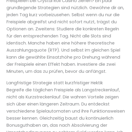
Freispielen bei Crystal Roll Casino ziehen? Ein paar
grundlegende Strategien sind nützlich. Gewöhne dir an,
jeden Tag kurz vorbeizusehen. Selbst wenn du nur die
Freispiele abgreifst und nicht sofort nutzt, trägst du
Optionen an. Zweitens: Studiere die konkreten Regeln
für den entsprechenden Tag. Nicht alle Slots sind
identisch. Manche haben eine höhere theoretische
Auszahlungsquote (RTP). Und selbst im gleichen Spiel
kann die gewählte Einsatzhöhe pro Drehung während
der Freispiele einen Effekt haben. Investiere die zwei
Minuten, um das zu prüfen, bevor du anfängst.
Langfristige Strategie statt kurzfristiger Hektik
Begreife die täglichen Freispiele als Langstreckenlauf,
nicht als Kurzstreckenlauf. Die wahren Vorteile zeigen
sich über einen längeren Zeitraum. Du entdeckst
verschiedene Spielautomaten und ihre Funktionsweisen
besser kennen. Gleichzeitig baust du kontinuierlich
Bonusguthaben an, das nach Absolvierung der