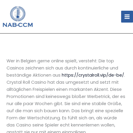
Skip
to
content
Wer in Belgien gerne online spielt, versteht: Die top
Casinos zeichnen sich aus durch kontinuierliche und
beständige Aktionen aus
https://crystalroll.vip/de-be/
.
Crystal Roll Casino hat das umgesetzt und setzt mit
alltäglichen Freispielen einen markanten Akzent. Diese
Promotionen sind keineswegs bloßer Werbetrick, der es
nur alle paar Wochen gibt. Sie sind eine stabile Größe,
auf die man sich bauen kann. Das bringt eine spezielle
Form der Wertschätzung. Es fühlt sich an, als würde
das Casino seine Spieler echt kennenlernen wollen,
anstatt sie nur mit einem einmaligen