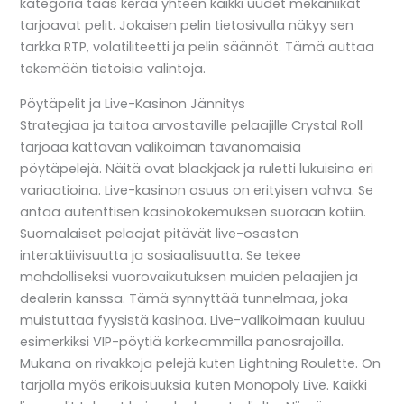
kategoria taas kerää yhteen kaikki uudet mekaniikat
tarjoavat pelit. Jokaisen pelin tietosivulla näkyy sen
tarkka RTP, volatiliteetti ja pelin säännöt. Tämä auttaa
tekemään tietoisia valintoja.
Pöytäpelit ja Live-Kasinon Jännitys
Strategiaa ja taitoa arvostaville pelaajille Crystal Roll
tarjoaa kattavan valikoiman tavanomaisia
pöytäpelejä. Näitä ovat blackjack ja ruletti lukuisina eri
variaatioina. Live-kasinon osuus on erityisen vahva. Se
antaa autenttisen kasinokokemuksen suoraan kotiin.
Suomalaiset pelaajat pitävät live-osaston
interaktiivisuutta ja sosiaalisuutta. Se tekee
mahdolliseksi vuorovaikutuksen muiden pelaajien ja
dealerin kanssa. Tämä synnyttää tunnelmaa, joka
muistuttaa fyysistä kasinoa. Live-valikoimaan kuuluu
esimerkiksi VIP-pöytiä korkeammilla panosrajoilla.
Mukana on rivakkoja pelejä kuten Lightning Roulette. On
tarjolla myös erikoisuuksia kuten Monopoly Live. Kaikki