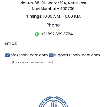
Plot No. 88-91, Sector 19A, Nerul East,
Navi Mumbai – 400706.
Timings:
10:00 A.M. – 6:00 P.M.
Phone:
+91 892 869 3764
Email:
info@nab-ccm.com
support@nab-ccm.com
(For course-related enquiry)