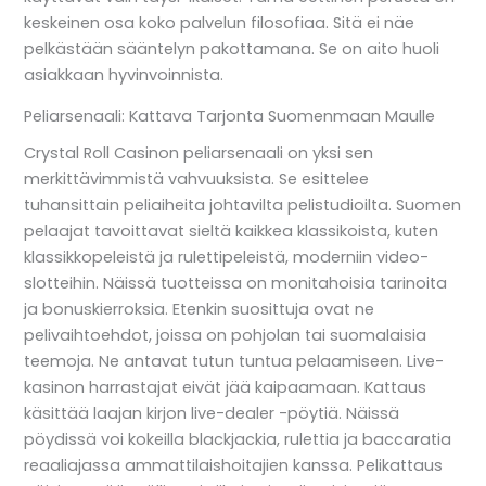
keskeinen osa koko palvelun filosofiaa. Sitä ei näe
pelkästään sääntelyn pakottamana. Se on aito huoli
asiakkaan hyvinvoinnista.
Peliarsenaali: Kattava Tarjonta Suomenmaan Maulle
Crystal Roll Casinon peliarsenaali on yksi sen
merkittävimmistä vahvuuksista. Se esittelee
tuhansittain peliaiheita johtavilta pelistudioilta. Suomen
pelaajat tavoittavat sieltä kaikkea klassikoista, kuten
klassikkopeleistä ja rulettipeleistä, moderniin video-
slotteihin. Näissä tuotteissa on monitahoisia tarinoita
ja bonuskierroksia. Etenkin suosittuja ovat ne
pelivaihtoehdot, joissa on pohjolan tai suomalaisia
teemoja. Ne antavat tutun tuntua pelaamiseen. Live-
kasinon harrastajat eivät jää kaipaamaan. Kattaus
käsittää laajan kirjon live-dealer -pöytiä. Näissä
pöydissä voi kokeilla blackjackia, rulettia ja baccaratia
reaaliajassa ammattilaishoitajien kanssa. Pelikattaus