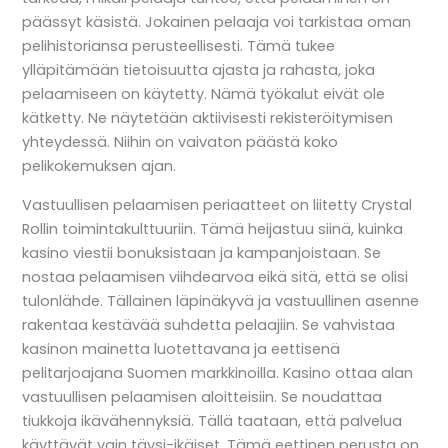
päässyt käsistä. Jokainen pelaaja voi tarkistaa oman
pelihistoriansa perusteellisesti. Tämä tukee
ylläpitämään tietoisuutta ajasta ja rahasta, joka
pelaamiseen on käytetty. Nämä työkalut eivät ole
kätketty. Ne näytetään aktiivisesti rekisteröitymisen
yhteydessä. Niihin on vaivaton päästä koko
pelikokemuksen ajan.
Vastuullisen pelaamisen periaatteet on liitetty Crystal
Rollin toimintakulttuuriin. Tämä heijastuu siinä, kuinka
kasino viestii bonuksistaan ja kampanjoistaan. Se
nostaa pelaamisen viihdearvoa eikä sitä, että se olisi
tulonlähde. Tällainen läpinäkyvä ja vastuullinen asenne
rakentaa kestävää suhdetta pelaajiin. Se vahvistaa
kasinon mainetta luotettavana ja eettisenä
pelitarjoajana Suomen markkinoilla. Kasino ottaa alan
vastuullisen pelaamisen aloitteisiin. Se noudattaa
tiukkoja ikävähennyksiä. Tällä taataan, että palvelua
käyttävät vain täysi-ikäiset. Tämä eettinen perusta on