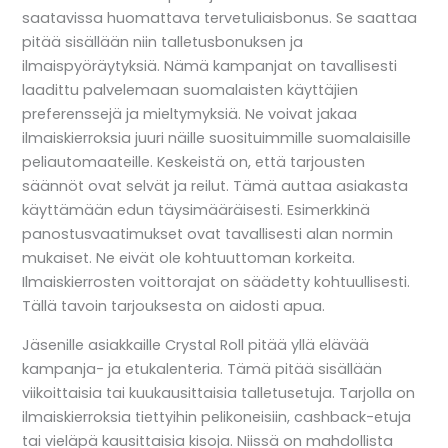
saatavissa huomattava tervetuliaisbonus. Se saattaa
pitää sisällään niin talletusbonuksen ja
ilmaispyöräytyksiä. Nämä kampanjat on tavallisesti
laadittu palvelemaan suomalaisten käyttäjien
preferenssejä ja mieltymyksiä. Ne voivat jakaa
ilmaiskierroksia juuri näille suosituimmille suomalaisille
peliautomaateille. Keskeistä on, että tarjousten
säännöt ovat selvät ja reilut. Tämä auttaa asiakasta
käyttämään edun täysimääräisesti. Esimerkkinä
panostusvaatimukset ovat tavallisesti alan normin
mukaiset. Ne eivät ole kohtuuttoman korkeita.
Ilmaiskierrosten voittorajat on säädetty kohtuullisesti.
Tällä tavoin tarjouksesta on aidosti apua.
Jäsenille asiakkaille Crystal Roll pitää yllä elävää
kampanja- ja etukalenteria. Tämä pitää sisällään
viikoittaisia tai kuukausittaisia talletusetuja. Tarjolla on
ilmaiskierroksia tiettyihin pelikoneisiin, cashback-etuja
tai vieläpä kausittaisia kisoja. Niissä on mahdollista