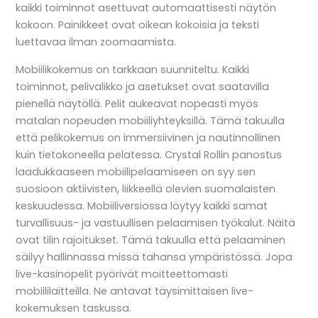
kaikki toiminnot asettuvat automaattisesti näytön
kokoon. Painikkeet ovat oikean kokoisia ja teksti
luettavaa ilman zoomaamista.
Mobiilikokemus on tarkkaan suunniteltu. Kaikki
toiminnot, pelivalikko ja asetukset ovat saatavilla
pienellä näytöllä. Pelit aukeavat nopeasti myös
matalan nopeuden mobiiliyhteyksillä. Tämä takuulla
että pelikokemus on immersiivinen ja nautinnollinen
kuin tietokoneella pelatessa. Crystal Rollin panostus
laadukkaaseen mobiilipelaamiseen on syy sen
suosioon aktiivisten, liikkeellä olevien suomalaisten
keskuudessa. Mobiiliversiossa löytyy kaikki samat
turvallisuus- ja vastuullisen pelaamisen työkalut. Näitä
ovat tilin rajoitukset. Tämä takuulla että pelaaminen
säilyy hallinnassa missä tahansa ympäristössä. Jopa
live-kasinopelit pyörivät moitteettomasti
mobiililaitteilla. Ne antavat täysimittaisen live-
kokemuksen taskussa.