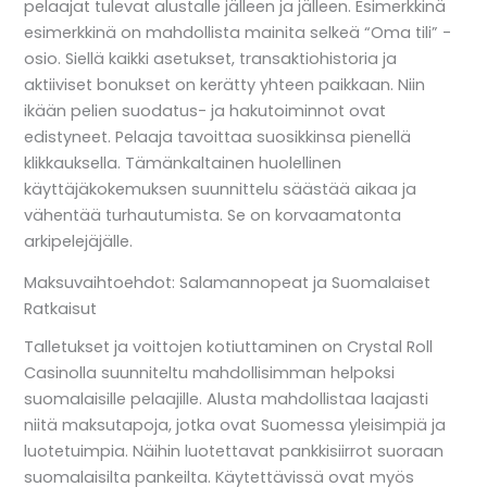
pelaajat tulevat alustalle jälleen ja jälleen. Esimerkkinä
esimerkkinä on mahdollista mainita selkeä “Oma tili” -
osio. Siellä kaikki asetukset, transaktiohistoria ja
aktiiviset bonukset on kerätty yhteen paikkaan. Niin
ikään pelien suodatus- ja hakutoiminnot ovat
edistyneet. Pelaaja tavoittaa suosikkinsa pienellä
klikkauksella. Tämänkaltainen huolellinen
käyttäjäkokemuksen suunnittelu säästää aikaa ja
vähentää turhautumista. Se on korvaamatonta
arkipelejäjälle.
Maksuvaihtoehdot: Salamannopeat ja Suomalaiset
Ratkaisut
Talletukset ja voittojen kotiuttaminen on Crystal Roll
Casinolla suunniteltu mahdollisimman helpoksi
suomalaisille pelaajille. Alusta mahdollistaa laajasti
niitä maksutapoja, jotka ovat Suomessa yleisimpiä ja
luotetuimpia. Näihin luotettavat pankkisiirrot suoraan
suomalaisilta pankeilta. Käytettävissä ovat myös