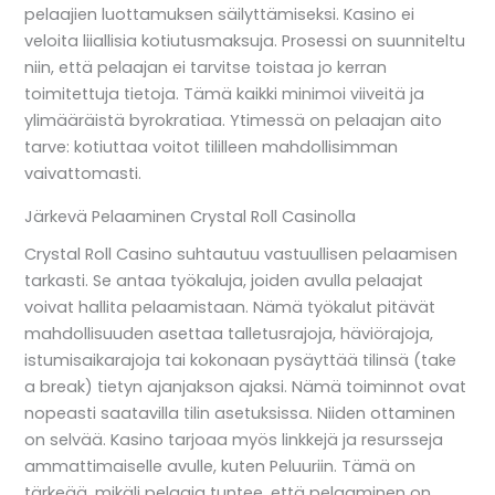
pelaajien luottamuksen säilyttämiseksi. Kasino ei
veloita liiallisia kotiutusmaksuja. Prosessi on suunniteltu
niin, että pelaajan ei tarvitse toistaa jo kerran
toimitettuja tietoja. Tämä kaikki minimoi viiveitä ja
ylimääräistä byrokratiaa. Ytimessä on pelaajan aito
tarve: kotiuttaa voitot tililleen mahdollisimman
vaivattomasti.
Järkevä Pelaaminen Crystal Roll Casinolla
Crystal Roll Casino suhtautuu vastuullisen pelaamisen
tarkasti. Se antaa työkaluja, joiden avulla pelaajat
voivat hallita pelaamistaan. Nämä työkalut pitävät
mahdollisuuden asettaa talletusrajoja, häviörajoja,
istumisaikarajoja tai kokonaan pysäyttää tilinsä (take
a break) tietyn ajanjakson ajaksi. Nämä toiminnot ovat
nopeasti saatavilla tilin asetuksissa. Niiden ottaminen
on selvää. Kasino tarjoaa myös linkkejä ja resursseja
ammattimaiselle avulle, kuten Peluuriin. Tämä on
tärkeää, mikäli pelaaja tuntee, että pelaaminen on