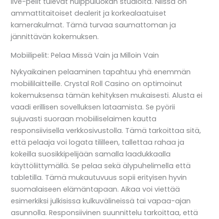
live-pelit tulevat huippuluokan studiolta. Niissä on
ammattitaitoiset dealerit ja korkealaatuiset
kamerakulmat. Tämä turvaa saumattoman ja
jännittävän kokemuksen.
Mobiilipelit: Pelaa Missä Vain ja Milloin Vain
Nykyaikainen pelaaminen tapahtuu yhä enemmän
mobiililaitteille. Crystal Roll Casino on optimoinut
kokemuksensa tämän kehityksen mukaisesti. Alusta ei
vaadi erillisen sovelluksen lataamista. Se pyörii
sujuvasti suoraan mobiiliselaimen kautta
responsiivisella verkkosivustolla. Tämä tarkoittaa sitä,
että pelaaja voi logata tililleen, tallettaa rahaa ja
kokeilla suosikkipelijään samalla laadukkaalla
käyttöliittymällä. Se pelaa sekä älypuhelimella että
tabletilla. Tämä mukautuvuus sopii erityisen hyvin
suomalaiseen elämäntapaan. Aikaa voi viettää
esimerkiksi julkisissa kulkuvälineissä tai vapaa-ajan
asunnolla. Responsiivinen suunnittelu tarkoittaa, että