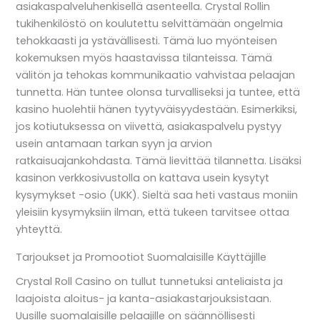
asiakaspalveluhenkisellä asenteella. Crystal Rollin
tukihenkilöstö on koulutettu selvittämään ongelmia
tehokkaasti ja ystävällisesti. Tämä luo myönteisen
kokemuksen myös haastavissa tilanteissa. Tämä
välitön ja tehokas kommunikaatio vahvistaa pelaajan
tunnetta. Hän tuntee olonsa turvalliseksi ja tuntee, että
kasino huolehtii hänen tyytyväisyydestään. Esimerkiksi,
jos kotiutuksessa on viivettä, asiakaspalvelu pystyy
usein antamaan tarkan syyn ja arvion
ratkaisuajankohdasta. Tämä lievittää tilannetta. Lisäksi
kasinon verkkosivustolla on kattava usein kysytyt
kysymykset -osio (UKK). Sieltä saa heti vastaus moniin
yleisiin kysymyksiin ilman, että tukeen tarvitsee ottaa
yhteyttä.
Tarjoukset ja Promootiot Suomalaisille Käyttäjille
Crystal Roll Casino on tullut tunnetuksi anteliaista ja
laajoista aloitus- ja kanta-asiakastarjouksistaan.
Uusille suomalaisille pelaajille on säännöllisesti