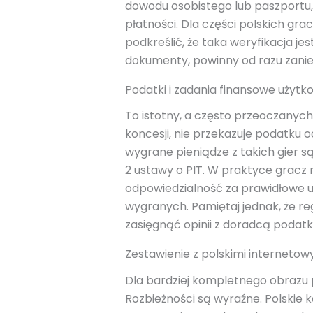
dowodu osobistego lub paszportu,
płatności. Dla części polskich gr
podkreślić, że taka weryfikacja j
dokumenty, powinny od razu zaniep
Podatki i zadania finansowe użytk
To istotny, a często przeoczanyc
koncesji, nie przekazuje podatk
wygrane pieniądze z takich gier s
2 ustawy o PIT. W praktyce gracz
odpowiedzialność za prawidłowe u
wygranych. Pamiętaj jednak, że 
zasięgnąć opinii z doradcą podatk
Zestawienie z polskimi interneto
Dla bardziej kompletnego obrazu p
Rozbieżności są wyraźne. Polskie 