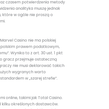
oraz czasem potwierdzenia metody
widzenia analityka muszę jednak
 które w ogóle nie proszą o
mi.
Marvel Casino nie ma polskiej
 z polskim prawem podatkowym,
. Wynika to z art. 30 ust. 1 pkt
to gracz przejmuje ostateczną
raczy nie musi deklarować takich
dużych wygranych warto
standardem w „szarej strefie”.
online, takimi jak Total Casino.
d kilku określonych dostawców.