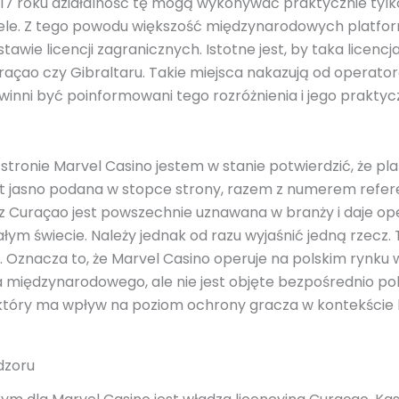
017 roku działalność tę mogą wykonywać praktycznie tylk
wiele. Z tego powodu większość międzynarodowych platf
awie licencji zagranicznych. Istotne jest, by taka licencj
 Curaçao czy Gibraltaru. Takie miejsca nakazują od opera
winni być poinformowani tego rozróżnienia i jego prakty
 stronie Marvel Casino jestem w stanie potwierdzić, że p
jest jasno podana w stopce strony, razem z numerem refe
 z Curaçao jest powszechnie uznawana w branży i daje op
m świecie. Należy jednak od razu wyjaśnić jedną rzecz. T
Oznacza to, że Marvel Casino operuje na polskim rynku w tz
 międzynarodowego, ale nie jest objęte bezpośrednio p
, który ma wpływ na poziom ochrony gracza w kontekście 
dzoru