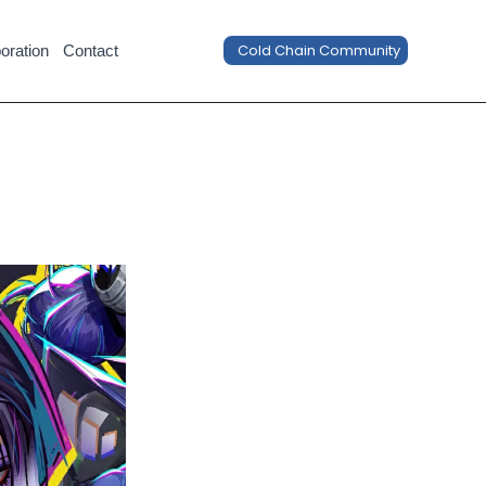
Cold Chain Community
oration
Contact