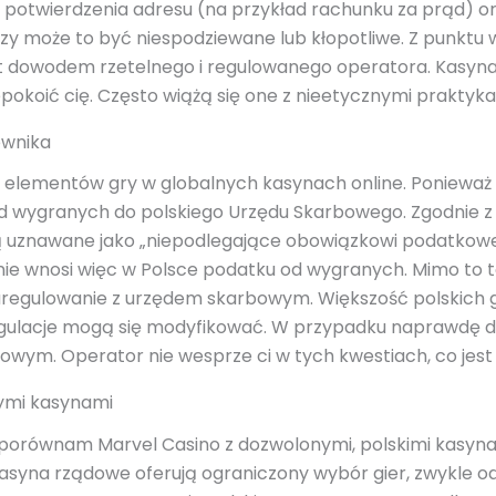
 potwierdzenia adresu (na przykład rachunku za prąd) 
aczy może to być niespodziewane lub kłopotliwe. Z punktu 
est dowodem rzetelnego i regulowanego operatora. Kasyna,
okoić cię. Często wiążą się one z nieetycznymi praktyka
ownika
h elementów gry w globalnych kasynach online. Ponieważ 
u od wygranych do polskiego Urzędu Skarbowego. Zgodnie
ą uznawane jako „niepodlegające obowiązkowi podatkowemu”
 nie wnosi więc w Polsce podatku od wygranych. Mimo to 
regulowanie z urzędem skarbowym. Większość polskich g
regulacje mogą się modyfikować. W przypadku naprawdę 
owym. Operator nie wesprze ci w tych kwestiach, co jest 
wymi kasynami
orównam Marvel Casino z dozwolonymi, polskimi kasynami 
kasyna rządowe oferują ograniczony wybór gier, zwykle o