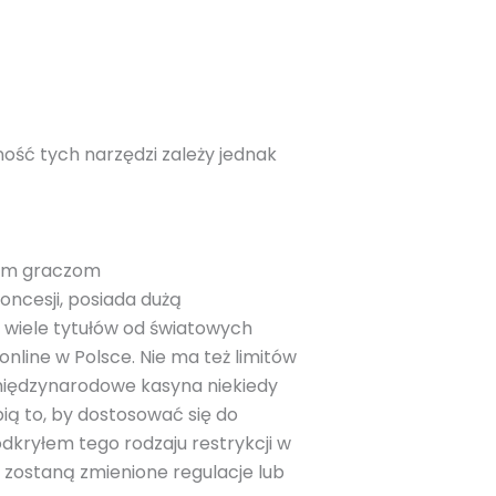
ość tych narzędzi zależy jednak
wym graczom
 koncesji, posiada dużą
 wiele tytułów od światowych
nline w Polsce. Nie ma też limitów
 międzynarodowe kasyna niekiedy
ią to, by dostosować się do
kryłem tego rodzaju restrykcji w
i zostaną zmienione regulacje lub