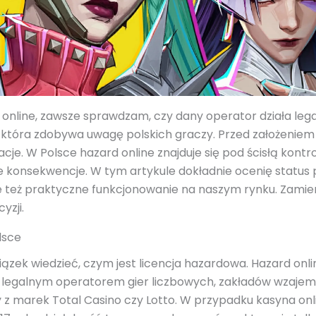
online, zawsze sprawdzam, czy dany operator działa legaln
e, która zdobywa uwagę polskich graczy. Przed założenie
lacje. W Polsce hazard online znajduje się pod ścisłą kontr
ne konsekwencje. W tym artykule dokładnie ocenię status 
e też praktyczne funkcjonowanie na naszym rynku. Zamie
yzji.
lsce
zek wiedzieć, czym jest licencja hazardowa. Hazard onli
legalnym operatorem gier liczbowych, zakładów wzajemny
y z marek Total Casino czy Lotto. W przypadku kasyna onl