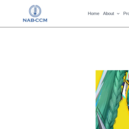
Skip
to
Home
About
Pr
content