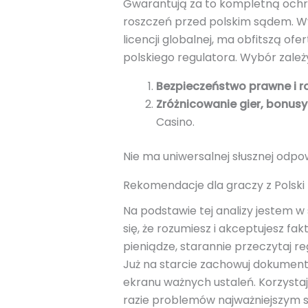
Gwarantują za to kompletną ochr
roszczeń przed polskim sądem. Wy
licencji globalnej, ma obfitszą of
polskiego regulatora. Wybór zależy
Bezpieczeństwo prawne i r
Zróżnicowanie gier, bonusy
Casino.
Nie ma uniwersalnej słusznej odp
Rekomendacje dla graczy z Polski
Na podstawie tej analizy jestem w
się, że rozumiesz i akceptujesz fa
pieniądze, starannie przeczytaj r
Już na starcie zachowuj dokument
ekranu ważnych ustaleń. Korzystaj 
razie problemów najważniejszym 