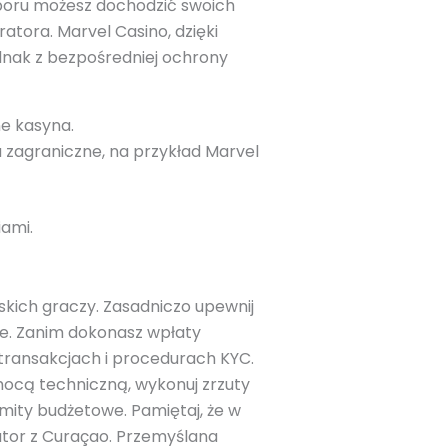
poru możesz dochodzić swoich
tora. Marvel Casino, dzięki
jednak z bezpośredniej ochrony
ne kasyna.
 zagraniczne, na przykład Marvel
ami.
skich graczy. Zasadniczo upewnij
sce. Zanim dokonasz wpłaty
 transakcjach i procedurach KYC.
mocą techniczną, wykonuj zrzuty
imity budżetowe. Pamiętaj, że w
tor z Curaçao. Przemyślana