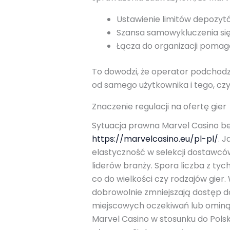
Ustawienie limitów depozytów
Szansa samowykluczenia się
Łącza do organizacji pom
To dowodzi, że operator podchodz
od samego użytkownika i tego, czy 
Znaczenie regulacji na ofertę gier
Sytuacja prawna Marvel Casino b
https://marvelcasino.eu/pl-pl/
. J
elastyczność w selekcji dostawcó
liderów branży. Spora liczba z ty
co do wielkości czy rodzajów gie
dobrowolnie zmniejszają dostęp do
miejscowych oczekiwań lub ominąć
Marvel Casino w stosunku do Polski