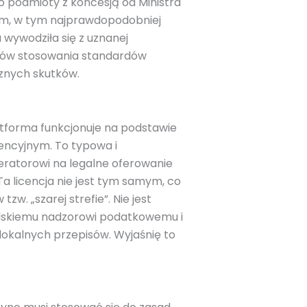
o podmioty z koncesją od Ministra
orm, w tym najprawdopodobniej
a wywodziła się z uznanej
torów stosowania standardów
cznych skutków.
latforma funkcjonuje na podstawie
rencyjnym. To typowa i
eratorowi na legalne oferowanie
a licencja nie jest tym samym, co
w. „szarej strefie”. Nie jest
olskiemu nadzorowi podatkowemu i
lokalnych przepisów. Wyjaśnię to