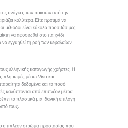
στις ανάγκες των παικτών από την
ριάζει καλύτερα. Είτε προτιμά να
 οι μέθοδοι είναι εύκολα προσβάσιμες
αίκτη να αφοσιωθεί στο παιχνίδι
 να εγγυηθεί τη ροή των κεφαλαίων
 τους ελληνικής καταγωγής χρήστες. Η
είς πληρωμές μέσω Visa και
απαραίτητα δεδομένα και το ποσό
γές καλύπτονται από επιπλέον μέτρα
έπει τα πλαστικά μια ιδανική επιλογή
πό τους.
 το επιπλέον στρώμα προστασίας που