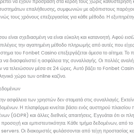
πρέπει να έχουν πρόσβαση στα κέρδη τους χωρίς καθυστέρηση κ
 συστημάτων επαλήθευσης, συμφωνιών με αξιόπιστους παρόχο
κρινώς τους χρόνους επεξεργασίας για κάθε μέθοδο. Η εξυπηρέτη
σου είναι σχεδιασμένη να είναι εύκολη και κατανοητή. Αφού εισ
πιλέγεις την αγαπημένη μέθοδο πληρωμής από αυτές που είχες
σύστημα του Fonbet Casino επεξεργάζεται άμεσα το αίτημα. Το π
ια να διασφαλιστεί η ασφάλεια της συναλλαγής. Οι πολλές αναλ
όν να τελειώσουν μέσα σε 24 ώρες. Αυτό βάζει το Fonbet Cas
ηνικό χώρο των online καζίνο.
Δεδομένων
ην ασφάλεια των χρηστών δεν σταματά στις συναλλαγές. Εκτεί
μένων. Η πλατφόρμα κινείται βάσει ενός αυστηρού πλαισίου πο
ων (GDPR) και άλλες διεθνείς απαιτήσεις. Εγγυάται ότι οι π
 προσοχή και εμπιστευτικότητα. Κάθε τμήμα δεδομένων, από το ό
servers. Οι διακομιστές φυλάσσονται από τείχη προστασίας κ