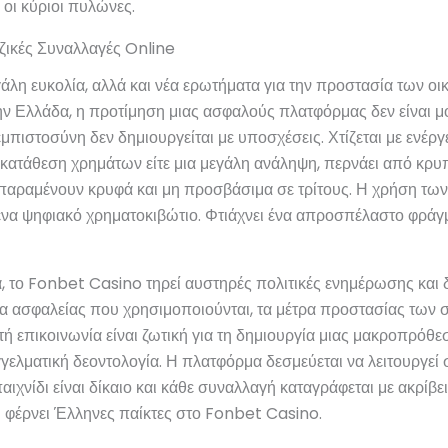
οι κύριοι πυλώνες.
ζικές Συναλλαγές Online
γάλη ευκολία, αλλά και νέα ερωτήματα για την προστασία των ο
ην Ελλάδα, η προτίμηση μιας ασφαλούς πλατφόρμας δεν είναι μ
μπιστοσύνη δεν δημιουργείται με υποσχέσεις. Χτίζεται με ενέργ
ού κατάθεση χρημάτων είτε μια μεγάλη ανάληψη, περνάει από κρ
παραμένουν κρυφά και μη προσβάσιμα σε τρίτους. Η χρήση των
ένα ψηφιακό χρηματοκιβώτιο. Φτιάχνει ένα απροσπέλαστο φράγ
, το Fonbet Casino τηρεί αυστηρές πολιτικές ενημέρωσης και δ
 ασφαλείας που χρησιμοποιούνται, τα μέτρα προστασίας των σ
ή επικοινωνία είναι ζωτική για τη δημιουργία μιας μακροπρόθε
αγγελματική δεοντολογία. Η πλατφόρμα δεσμεύεται να λειτουργεί 
αιχνίδι είναι δίκαιο και κάθε συναλλαγή καταγράφεται με ακρίβε
υ φέρνει Έλληνες παίκτες στο Fonbet Casino.