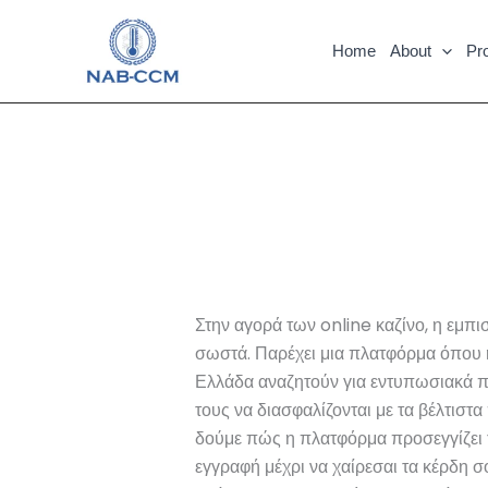
Skip
to
Home
About
Pr
content
Στην αγορά των online καζίνο, η εμπι
σωστά. Παρέχει μια πλατφόρμα όπου η
Ελλάδα αναζητούν για εντυπωσιακά παι
τους να διασφαλίζονται με τα βέλτιστ
δούμε πώς η πλατφόρμα προσεγγίζει τ
εγγραφή μέχρι να χαίρεσαι τα κέρδη σο