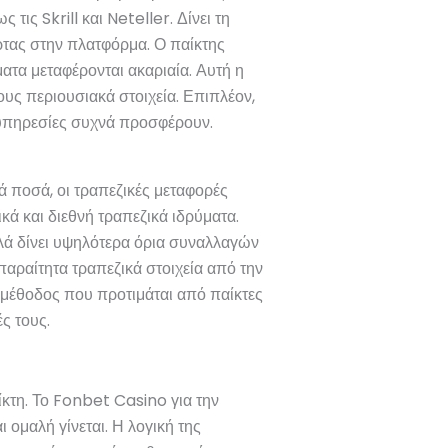
ις Skrill και Neteller. Δίνει τη
ρτας στην πλατφόρμα. Ο παίκτης
ατα μεταφέρονται ακαριαία. Αυτή η
ους περιουσιακά στοιχεία. Επιπλέον,
υπηρεσίες συχνά προσφέρουν.
ά ποσά, οι τραπεζικές μεταφορές
ά και διεθνή τραπεζικά ιδρύματα.
λλά δίνει υψηλότερα όρια συναλλαγών
απαραίτητα τραπεζικά στοιχεία από την
α μέθοδος που προτιμάται από παίκτες
ς τους.
ίκτη. Το Fonbet Casino για την
 ομαλή γίνεται. Η λογική της