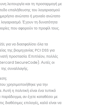
θυνη λειτουργία και τη προσαρμογή με
πίπεδο επαλήθευσης του λογαριασμού
ημερήσιο ανώτατο ή μηνιαίο ανώτατο
 λογαριασμό. Έχουν τη δυνατότητα
φορίες που αφορούν το προφίλ τους.
L για να διασφαλίσει όλα τα
ίας της βιομηχανίας PCI DSS για
δυνατή προστασία. Επιπλέον, πολλές
tercard SecureCode). Αυτές οι
 της συναλλαγής.
εση;
 που χρησιμοποιήθηκε για την
Αυτή η πολιτική είναι ένα τυπικό
 παράδειγμα, αν έχετε καταθέσει με
τις διαθέσιμες επιλογές, καλό είναι να