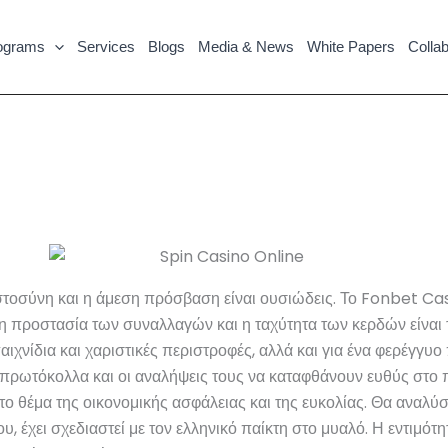
ograms
Services
Blogs
Media & News
White Papers
Collab
στοσύνη και η άμεση πρόσβαση είναι ουσιώδεις. Το Fonbet Casi
 προστασία των συναλλαγών και η ταχύτητα των κερδών είναι το
χνίδια και χαριστικές περιστροφές, αλλά και για ένα φερέγγυο
α πρωτόκολλα και οι αναλήψεις τους να καταφθάνουν ευθύς στο 
ο θέμα της οικονομικής ασφάλειας και της ευκολίας. Θα αναλύ
υ, έχει σχεδιαστεί με τον ελληνικό παίκτη στο μυαλό. Η εντιμότη