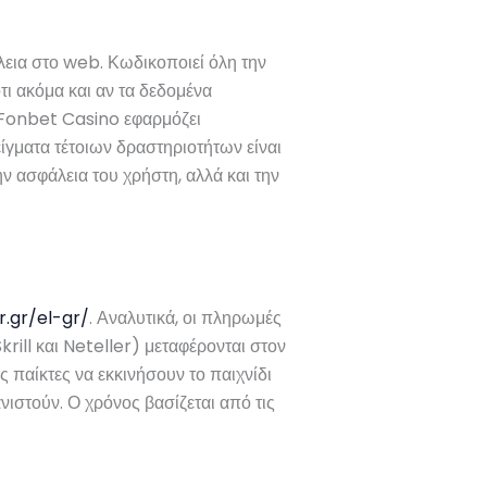
λεια στο web. Κωδικοποιεί όλη την
τι ακόμα και αν τα δεδομένα
 Fonbet Casino εφαρμόζει
γματα τέτοιων δραστηριοτήτων είναι
ν ασφάλεια του χρήστη, αλλά και την
r.gr/el-gr/
. Αναλυτικά, οι πληρωμές
ll και Neteller) μεταφέρονται στον
 παίκτες να εκκινήσουν το παιχνίδι
νιστούν. Ο χρόνος βασίζεται από τις