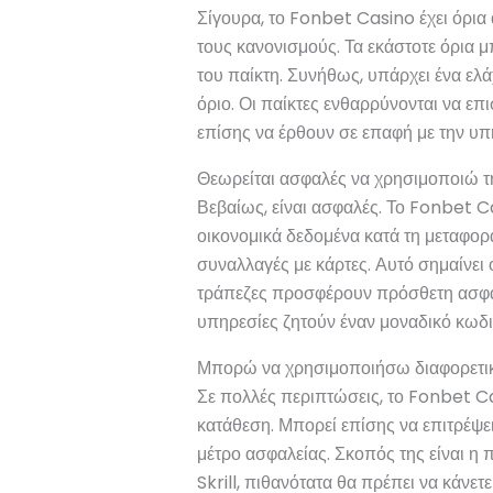
Σίγουρα, το Fonbet Casino έχει όρια
τους κανονισμούς. Τα εκάστοτε όρια 
του παίκτη. Συνήθως, υπάρχει ένα ελ
όριο. Οι παίκτες ενθαρρύνονται να 
επίσης να έρθουν σε επαφή με την υπ
Θεωρείται ασφαλές να χρησιμοποιώ τ
Βεβαίως, είναι ασφαλές. Το Fonbet 
οικονομικά δεδομένα κατά τη μεταφο
συναλλαγές με κάρτες. Αυτό σημαίνει
τράπεζες προσφέρουν πρόσθετη ασφά
υπηρεσίες ζητούν έναν μοναδικό κωδι
Μπορώ να χρησιμοποιήσω διαφορετικ
Σε πολλές περιπτώσεις, το Fonbet Ca
κατάθεση. Μπορεί επίσης να επιτρέψει
μέτρο ασφαλείας. Σκοπός της είναι η 
Skrill, πιθανότατα θα πρέπει να κάνετε