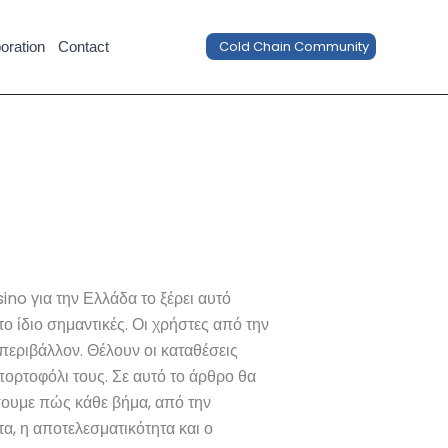
Cold Chain Community
oration
Contact
no για την Ελλάδα το ξέρει αυτό
 ίδιο σημαντικές. Οι χρήστες από την
 περιβάλλον. Θέλουν οι καταθέσεις
πορτοφόλι τους. Σε αυτό το άρθρο θα
σουμε πώς κάθε βήμα, από την
τα, η αποτελεσματικότητα και ο