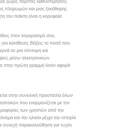
αι χωρίς περιττές καθυστερήσεις.
υς πληρωμών και μιας ξεκάθαρης
ση του παίκτη είναι η κορυφαία
έλθεις στον λογαριασμό σου,
 για κατάθεση. Βάζεις το ποσό που
ερνά σε μια σύντομη και
ήψεις μέσω ηλεκτρονικών
ino στην πρώτη γραμμή όσον αφορά
νεται στην συνολική προστασία όλων
λιτικών που εναρμονίζεται με τον
ληροφορίες των χρηστών από την
νομα και την ηλικία μέχρι την ιστορία
αι συνεχή παρακολούθηση για τυχόν