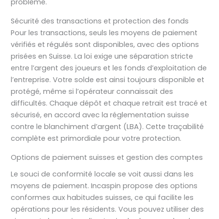
problème.
Sécurité des transactions et protection des fonds
Pour les transactions, seuls les moyens de paiement
vérifiés et régulés sont disponibles, avec des options
prisées en Suisse. La loi exige une séparation stricte
entre l’argent des joueurs et les fonds d’exploitation de
l’entreprise. Votre solde est ainsi toujours disponible et
protégé, même si l’opérateur connaissait des
difficultés. Chaque dépôt et chaque retrait est tracé et
sécurisé, en accord avec la réglementation suisse
contre le blanchiment d’argent (LBA). Cette traçabilité
complète est primordiale pour votre protection.
Options de paiement suisses et gestion des comptes
Le souci de conformité locale se voit aussi dans les
moyens de paiement. Incaspin propose des options
conformes aux habitudes suisses, ce qui facilite les
opérations pour les résidents. Vous pouvez utiliser des