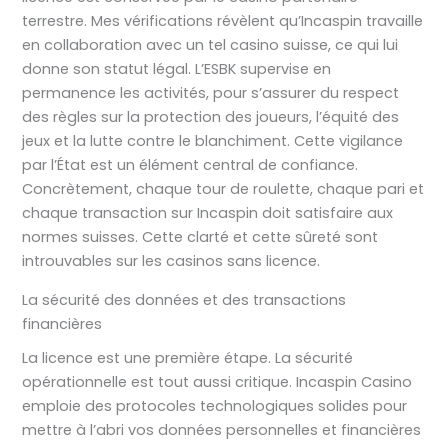
terrestre. Mes vérifications révèlent qu’Incaspin travaille
en collaboration avec un tel casino suisse, ce qui lui
donne son statut légal. L’ESBK supervise en
permanence les activités, pour s’assurer du respect
des règles sur la protection des joueurs, l’équité des
jeux et la lutte contre le blanchiment. Cette vigilance
par l’État est un élément central de confiance.
Concrètement, chaque tour de roulette, chaque pari et
chaque transaction sur Incaspin doit satisfaire aux
normes suisses. Cette clarté et cette sûreté sont
introuvables sur les casinos sans licence.
La sécurité des données et des transactions
financières
La licence est une première étape. La sécurité
opérationnelle est tout aussi critique. Incaspin Casino
emploie des protocoles technologiques solides pour
mettre à l’abri vos données personnelles et financières