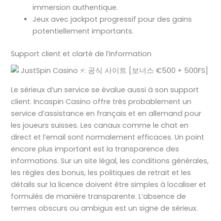
immersion authentique.
Jeux avec jackpot progressif pour des gains
potentiellement importants.
Support client et clarté de l’information
Le sérieux d’un service se évalue aussi à son support
client. Incaspin Casino offre très probablement un
service d’assistance en français et en allemand pour
les joueurs suisses. Les canaux comme le chat en
direct et l’email sont normalement efficaces. Un point
encore plus important est la transparence des
informations. Sur un site légal, les conditions générales,
les règles des bonus, les politiques de retrait et les
détails sur la licence doivent être simples à localiser et
formulés de manière transparente. L’absence de
termes obscurs ou ambigus est un signe de sérieux.