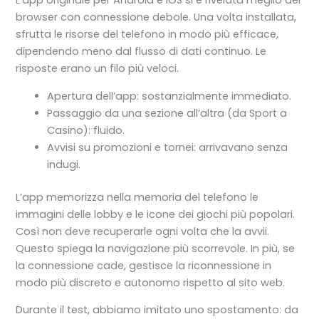
L’app originale per Android e iOS si è rivelata meglio del
browser con connessione debole. Una volta installata,
sfrutta le risorse del telefono in modo più efficace,
dipendendo meno dal flusso di dati continuo. Le
risposte erano un filo più veloci.
Apertura dell’app: sostanzialmente immediato.
Passaggio da una sezione all’altra (da Sport a
Casino): fluido.
Avvisi su promozioni e tornei: arrivavano senza
indugi.
L’app memorizza nella memoria del telefono le
immagini delle lobby e le icone dei giochi più popolari.
Così non deve recuperarle ogni volta che la avvii.
Questo spiega la navigazione più scorrevole. In più, se
la connessione cade, gestisce la riconnessione in
modo più discreto e autonomo rispetto al sito web.
Durante il test, abbiamo imitato uno spostamento: da