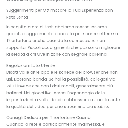
Suggerimenti per Ottimizzare la Tua Esperienza con
Rete Lenta
In seguito a ore di test, abbiamo messo insieme
qualche suggerimento concreto per scommettere su
Thorfortune anche quando la connessione non
supporta. Piccoli accorgimenti che possono migliorare
la serata a chi vive in zone con segnale ballerina.
Regolazioni Lato Utente
Disattiva le altre app e le schede del browser che non
usi. Liberano banda. Se hai la possibilità, collegati via
Wi-Fi invece che con i dati mobili, generalmente più
ballerini. Nei giochi live, cerca l’ingranaggio delle
impostazioni: a volte riesci a abbassare manualmente
la qualità del video per uno streaming più stabile.
Consigli Dedicati per Thorfortune Casino
Quando la rete è particolarmente malmessa, è