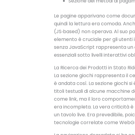
Sezione dei metodi di paga
Le pagine apparivano come document
quindi la lettura era comoda. Anche 
(JS‑based) non operava. Al suo post
elemento è cruciale per gli utenti i
senza JavaScript rappresenta un a
essenziali sotto livelli interattivi ob
La Ricerca dei Prodotti in Stato Ri
La sezione giochi rappresenta il c
è andata così. La sezione giochi si 
titoli testuali di alcune macchine da 
come link, ma il loro comportament
era incompleta. La vera criticità 
un tavolo live. Era prevedibile, 
tecnologie correlate come WebGL