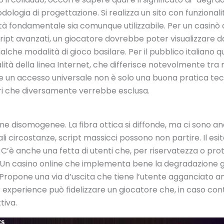
dologia di progettazione. Si realizza un sito con funzional
ità fondamentale sia comunque utilizzabile. Per un casinò 
ipt avanzati, un giocatore dovrebbe poter visualizzare dat
alche modalità di gioco basilare. Per il pubblico italiano 
lità della linea Internet, che differisce notevolmente tra
ire un accesso universale non è solo una buona pratica tec
ri che diversamente verrebbe esclusa.
zone disomogenee. La fibra ottica si diffonde, ma ci sono
 tali circostanze, script massicci possono non partire. Il esi
. C’è anche una fetta di utenti che, per riservatezza o prote
. Un casino online che implementa bene la degradazione g
Propone una via d’uscita che tiene l’utente agganciato a
er experience può fidelizzare un giocatore che, in caso co
tiva.