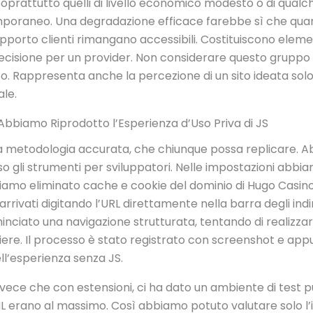
ni, soprattutto quelli di livello economico modesto o di qua
poraneo. Una degradazione efficace farebbe sì che quant
porto clienti rimangano accessibili. Costituiscono element
decisione per un provider. Non considerare questo gruppo d
o. Rappresenta anche la percezione di un sito ideata sol
ale.
Abbiamo Riprodotto l’Esperienza d’Uso Priva di JS
na metodologia accurata, che chiunque possa replicare.
 gli strumenti per sviluppatori. Nelle impostazioni ab
biamo eliminato cache e cookie del dominio di Hugo Casino
rrivati digitando l’URL direttamente nella barra degli ind
ciato una navigazione strutturata, tentando di realizzare 
re. Il processo è stato registrato con screenshot e appu
ll’esperienza senza JS.
invece che con estensioni, ci ha dato un ambiente di test 
L erano al massimo. Così abbiamo potuto valutare solo l