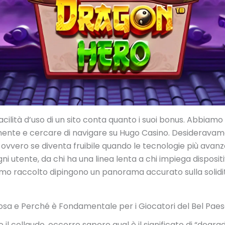
facilità d’uso di un sito conta quanto i suoi bonus. Abbia
mente e cercare di navigare su Hugo Casino. Desiderava
, ovvero se diventa fruibile quando le tecnologie più avanz
i utente, da chi ha una linea lenta a chi impiega dispositi
biamo raccolto dipingono un panorama accurato sulla solidit
sa e Perché è Fondamentale per i Giocatori del Bel Pae
l collaudo, occorre sapere qual è il significato di “degra