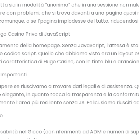
atta sia in modalità “anonima” che in una sessione normale, 
tore con problemi, che si trova davanti a una pagina quasi
comunque, o se l’pagina implodesse del tutto, riducendosi a
o Casino Privo di JavaScript
icamento della homepage. Senza JavaScript, l’attesa è stat
codice script. Quello che abbiamo visto era un layout e
i caratteristica di Hugo Casino, con le tinte blu e arancio
 Importanti
ere se riuscivamo a trovare dati legali e di assistenza.
elegante, in quanto tocca la trasparenza e la conformità.
mente l’area più resiliente senza JS. Felici, siamo riusciti 
io
sabilità nel Gioco (con riferimenti ad ADM e numeri di su