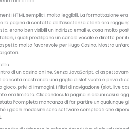
mento accettati
i HTML semplici, molto leggibili. La formattazione era ma
la pagina di contatto dell’assistenza clienti era raggiungib
o, erano ben visibili un indirizzo email e, cosa molto posi
taliani, i quali prediligono un canale vocale e diretto per i
spetto molto favorevole per Hugo Casino. Mostra un’arch
bligatori.
dotto
entro di un casino online. Senza JavaScript, ci aspettavam
è caricata mostrando una griglia di slot vuota e priva di con
gioco, privi di immagini. I filtri di navigazione (slot, live cas
o era limitato. Cliccandoci, la pagina in alcuni casi si a
è stata l’completa mancanza di far partire un qualunque g
poiché i giochi medesimi sono software complicati che dip
.