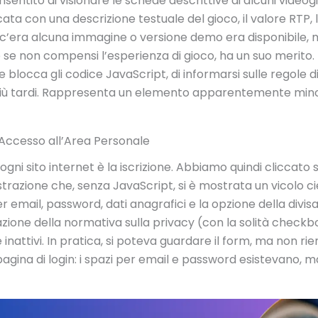
sentito di visionare le schede descrittive di alcuni videog
ta con una descrizione testuale del gioco, il valore RTP, le
 c’era alcuna immagine o versione demo era disponibile, m
se non compensi l’esperienza di gioco, ha un suo merito.
 blocca gli codice JavaScript, di informarsi sulle regole d
più tardi. Rappresenta un elemento apparentemente mino
Accesso all’Area Personale
gni sito internet è la iscrizione. Abbiamo quindi cliccato s
trazione che, senza JavaScript, si è mostrata un vicolo cie
 email, password, dati anagrafici e la opzione della divisa (
zione della normativa sulla privacy (con la solità checkbox
nattivi. In pratica, si poteva guardare il form, ma non ri
agina di login: i spazi per email e password esistevano, m