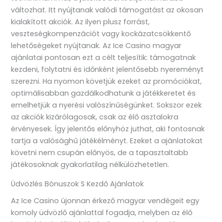
változhat. Itt nyújtanak valódi támogatást az okosan
kialakított akciók. Az ilyen plusz forrást,
veszteségkompenzációt vagy kockázatcsökkentő
lehetőségeket nyújtanak. Az Ice Casino magyar
ajánlatai pontosan ezt a célt teljesítik: támogatnak
kezdeni, folytatni és időnként jelentősebb nyereményt
szerezni. Ha nyomon követjük ezeket az promóciókat,
optimálisabban gazdálkodhatunk a játékkeretet és
emelhetjük a nyerési valószínűségünket. Sokszor ezek
az akciók kizárólagosak, csak az élő asztalokra
érvényesek. Így jelentős előnyhöz juthat, aki fontosnak
tartja a valósághű játékélményt. Ezeket a ajánlatokat
követni nem csupán előnyös, de a tapasztaltabb
játékosoknak gyakorlatilag nélkülözhetetlen.
Üdvözlés Bónuszok S Kezdő Ajánlatok
Az Ice Casino újonnan érkező magyar vendégeit egy
komoly üdvözlő ajánlattal fogadja, melyben az élő