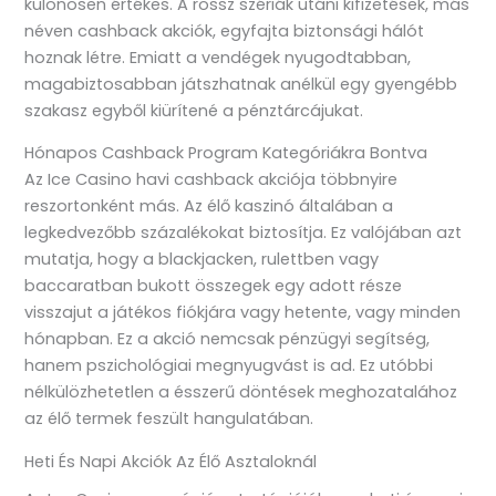
különösen értékes. A rossz szériák utáni kifizetések, más
néven cashback akciók, egyfajta biztonsági hálót
hoznak létre. Emiatt a vendégek nyugodtabban,
magabiztosabban játszhatnak anélkül egy gyengébb
szakasz egyből kiürítené a pénztárcájukat.
Hónapos Cashback Program Kategóriákra Bontva
Az Ice Casino havi cashback akciója többnyire
reszortonként más. Az élő kaszinó általában a
legkedvezőbb százalékokat biztosítja. Ez valójában azt
mutatja, hogy a blackjacken, rulettben vagy
baccaratban bukott összegek egy adott része
visszajut a játékos fiókjára vagy hetente, vagy minden
hónapban. Ez a akció nemcsak pénzügyi segítség,
hanem pszichológiai megnyugvást is ad. Ez utóbbi
nélkülözhetetlen a ésszerű döntések meghozatalához
az élő termek feszült hangulatában.
Heti És Napi Akciók Az Élő Asztaloknál