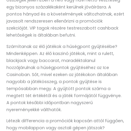
összegek jellemzően a heti vagy havi nettó veszteség
egy bizonyos százalékaként kerülnek jóváírásra. A
pontos hányad és a követelmények változhatnak, ezért
javasolt rendszeresen ellenőrizni a promóciók
szekcióját. VIP tagok részére testreszabott cashback
lehetőségek is általában befutni.
Számítanak az élő játékok a hűségpont gyűjtésébe?
Mindenképpen. Az élő kaszinó játékok, mint a rulett,
blackjack vagy baccarat, maradéktalanul
hozzájárulnak a hűségpontok gyűjtéséhez az Ice
Casinoban. Sőt, mivel ezeken az játékokon általában
nagyobb a játékösszeg, a pontok gyűjtése is
tempósabban megy. A gyűjtött pontok száma a
megtett tét értékétől és a játék formájától függvénye.
A pontok későbbi időpontban nagyszerű
nyereményekké válthatók.
Létezik differencia a promóciók kapcsán attól függően,
hogy mobilappon vagy asztali gépen játszok?