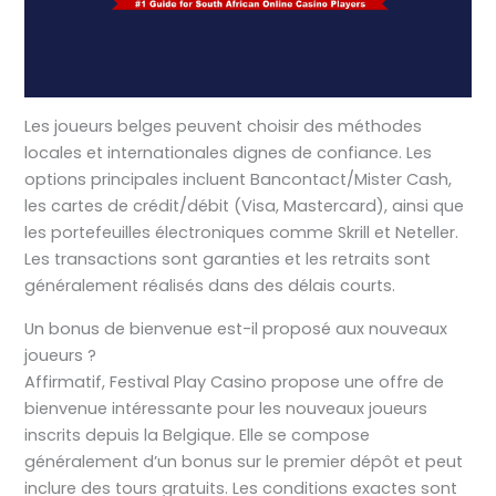
Les joueurs belges peuvent choisir des méthodes
locales et internationales dignes de confiance. Les
options principales incluent Bancontact/Mister Cash,
les cartes de crédit/débit (Visa, Mastercard), ainsi que
les portefeuilles électroniques comme Skrill et Neteller.
Les transactions sont garanties et les retraits sont
généralement réalisés dans des délais courts.
Un bonus de bienvenue est-il proposé aux nouveaux
joueurs ?
Affirmatif, Festival Play Casino propose une offre de
bienvenue intéressante pour les nouveaux joueurs
inscrits depuis la Belgique. Elle se compose
généralement d’un bonus sur le premier dépôt et peut
inclure des tours gratuits. Les conditions exactes sont