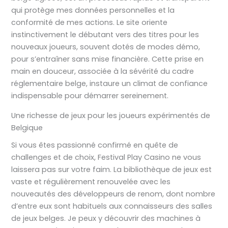
qui protège mes données personnelles et la
conformité de mes actions. Le site oriente
instinctivement le débutant vers des titres pour les
nouveaux joueurs, souvent dotés de modes démo,
pour s’entraîner sans mise financière. Cette prise en
main en douceur, associée à la sévérité du cadre
réglementaire belge, instaure un climat de confiance
indispensable pour démarrer sereinement.
Une richesse de jeux pour les joueurs expérimentés de
Belgique
Si vous êtes passionné confirmé en quête de
challenges et de choix, Festival Play Casino ne vous
laissera pas sur votre faim. La bibliothèque de jeux est
vaste et régulièrement renouvelée avec les
nouveautés des développeurs de renom, dont nombre
d’entre eux sont habituels aux connaisseurs des salles
de jeux belges. Je peux y découvrir des machines à