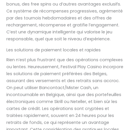
bonus, des free spins ou d’autres avantages exclusifs.
Ce système de récompenses progressives, agrémenté
par des tournois hebdomadaires et des offres de
rechargement, récompense et gratifie l’engagement.
C’est une dynamique intelligente qui valorise le jeu
responsable, quel que soit le niveau d’expérience.
Les solutions de paiement locales et rapides
Rien n’est plus frustrant que des opérations complexes
ou lentes. Heureusement, Festival Play Casino incorpore
les solutions de paiement préférées des Belges,
assurant des versements et des retraits sans accroc.
On peut utiliser Bancontact/Mister Cash, un
incontournable en Belgique, ainsi que des portefeuilles
électroniques comme Skrill ou Neteller, et bien sûr les
cartes de crédit. Les opérations sont cryptées et
traitées rapidement, souvent en 24 heures pour les
retraits de fonds, ce qui représente un avantage
important. Cette considération des pratiques locales