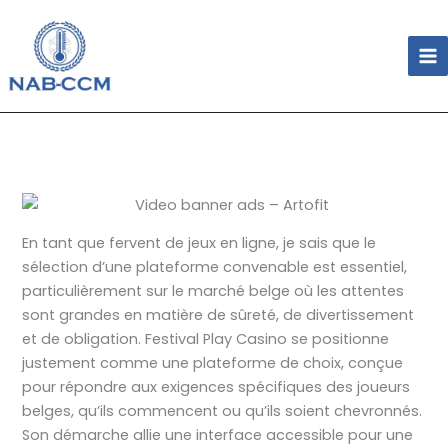
Skip
to
content
En tant que fervent de jeux en ligne, je sais que le
sélection d’une plateforme convenable est essentiel,
particulièrement sur le marché belge où les attentes
sont grandes en matière de sûreté, de divertissement
et de obligation. Festival Play Casino se positionne
justement comme une plateforme de choix, conçue
pour répondre aux exigences spécifiques des joueurs
belges, qu’ils commencent ou qu’ils soient chevronnés.
Son démarche allie une interface accessible pour une