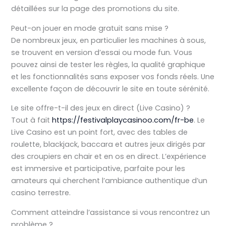
détaillées sur la page des promotions du site.
Peut-on jouer en mode gratuit sans mise ?
De nombreux jeux, en particulier les machines à sous,
se trouvent en version d’essai ou mode fun. Vous
pouvez ainsi de tester les règles, la qualité graphique
et les fonctionnalités sans exposer vos fonds réels. Une
excellente façon de découvrir le site en toute sérénité.
Le site offre-t-il des jeux en direct (Live Casino) ?
Tout à fait
https://festivalplaycasinoo.com/fr-be
. Le
Live Casino est un point fort, avec des tables de
roulette, blackjack, baccara et autres jeux dirigés par
des croupiers en chair et en os en direct. L’expérience
est immersive et participative, parfaite pour les
amateurs qui cherchent l’ambiance authentique d’un
casino terrestre.
Comment atteindre l’assistance si vous rencontrez un
problème ?