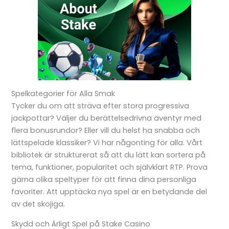
Spelkategorier för Alla Smak
Tycker du om att sträva efter stora progressiva
jackpottar? Väljer du berättelsedrivna äventyr med
flera bonusrundor? Eller vill du helst ha snabba och
lättspelade klassiker? Vi har någonting för alla. Vårt
bibliotek är strukturerat så att du lätt kan sortera på
tema, funktioner, popularitet och självklart RTP. Prova
gärna olika speltyper för att finna dina personliga
favoriter. Att upptäcka nya spel är en betydande del
av det skojiga.
Skydd och Ärligt Spel på Stake Casino