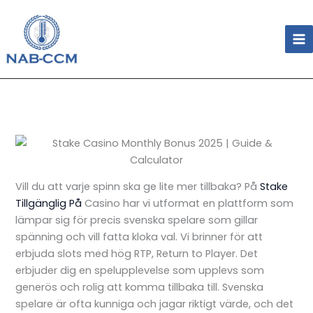
Skip
to
content
Vill du att varje spinn ska ge lite mer tillbaka? På
Stake
Tillgänglig På
Casino har vi utformat en plattform som
lämpar sig för precis svenska spelare som gillar
spänning och vill fatta kloka val. Vi brinner för att
erbjuda slots med hög RTP, Return to Player. Det
erbjuder dig en spelupplevelse som upplevs som
generös och rolig att komma tillbaka till. Svenska
spelare är ofta kunniga och jagar riktigt värde, och det