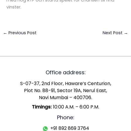
med hög RTP och starta spelet för chansen till fina
vinster.
←
Previous Post
Next Post
→
Office address:
S-07-37, 2nd Floor, Haware’s Centurion,
Plot No. 88-91, Sector 19A, Nerul East,
Navi Mumbai – 400706.
Timings:
10:00 A.M. – 6:00 P.M.
Phone:
+91 892 869 3764