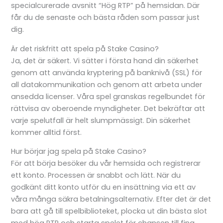
specialcurerade avsnitt “Hög RTP” på hemsidan. Där
får du de senaste och bästa råden som passar just
dig.
Är det riskfritt att spela på Stake Casino?
Ja, det är säkert. Vi sätter i första hand din säkerhet
genom att använda kryptering på banknivå (SSL) för
all datakommunikation och genom att arbeta under
ansedda licenser. Våra spel granskas regelbundet för
rättvisa av oberoende myndigheter. Det bekräftar att
varje spelutfall är helt slumpmässigt. Din säkerhet
kommer alltid först.
Hur börjar jag spela på Stake Casino?
För att börja besöker du vår hemsida och registrerar
ett konto. Processen är snabbt och lätt. När du
godkänt ditt konto utför du en insättning via ett av
våra många säkra betalningsalternativ. Efter det är det
bara att gå till spelbiblioteket, plocka ut din bästa slot