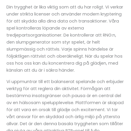
Din trygghet är lika viktig som att du har roligt. Vi verkar
under strikta licenser och använder modern kryptering
för att skydda alla dina data och transaktioner. Våra
spel kontrolleras löpande av externa
tredjepartsorganisationer. De kontrollerar att RNG:n,
den slumpgenerator som styr spelet, är helt
slumpmässig och rättvis. Varje spinns händelse är
följaktligen rättvist och oberäkneligt. När du spelar hos
oss hos oss kan du koncentrera dig på glädjen, med
känslan att du är i säkra händer.
Vi uppmuntrar till ett balanserat spelande och erbjuder
verktyg för att reglera din aktivitet. Förmågan att
bestämma insatsgränser och pausa är en central del
av en hälsosam spelupplevelse. Plattformen är skapad
för att vara en orsak till glädje och excitement. Vi tar
vårt ansvar för en skyddad och ärlig miljö på yttersta
allvar. Det är den denna basala tryggheten som tillåter
dig njuta av våra attraktiva RTP-spel till fullo.