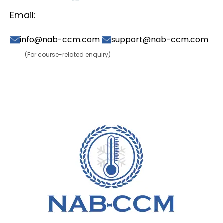
Email:
info@nab-ccm.com
support@nab-ccm.com
(For course-related enquiry)