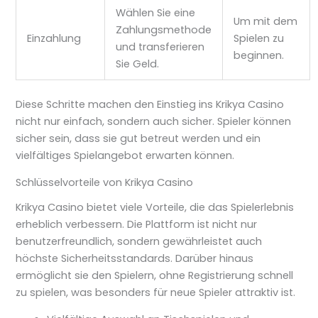
Wählen Sie eine
Um mit dem
Zahlungsmethode
Einzahlung
Spielen zu
und transferieren
beginnen.
Sie Geld.
Diese Schritte machen den Einstieg ins Krikya Casino
nicht nur einfach, sondern auch sicher. Spieler können
sicher sein, dass sie gut betreut werden und ein
vielfältiges Spielangebot erwarten können.
Schlüsselvorteile von Krikya Casino
Krikya Casino bietet viele Vorteile, die das Spielerlebnis
erheblich verbessern. Die Plattform ist nicht nur
benutzerfreundlich, sondern gewährleistet auch
höchste Sicherheitsstandards. Darüber hinaus
ermöglicht sie den Spielern, ohne Registrierung schnell
zu spielen, was besonders für neue Spieler attraktiv ist.