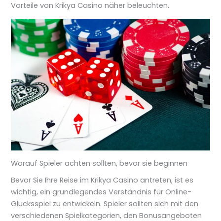
Vorteile von Krikya Casino näher beleuchten.
Worauf Spieler achten sollten, bevor sie beginnen
Bevor Sie Ihre Reise im Krikya Casino antreten, ist es
wichtig, ein grundlegendes Verständnis für Online-
Glücksspiel zu entwickeln. Spieler sollten sich mit den
verschiedenen Spielkategorien, den Bonusangeboten