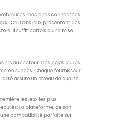
e nombreuses machines connectées
eau. Certains jeux présentent des
le. Il suffit parfois d’une mise
luents du secteur. Des poids lourds
me en succès. Chaque fournisseur
ralité assure un niveau de qualité
emière les jeux les plus
eautés. La plateforme, de son
ne compatibilité parfaite sur