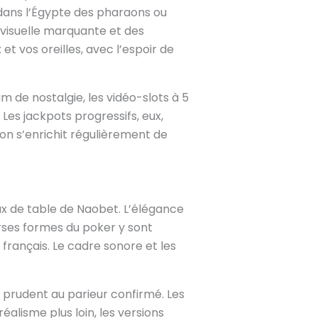
 dans l’Égypte des pharaons ou
 visuelle marquante et des
 vos oreilles, avec l’espoir de
m de nostalgie, les vidéo-slots à 5
 Les jackpots progressifs, eux,
ion s’enrichit régulièrement de
ux de table de Naobet. L’élégance
erses formes du poker y sont
français. Le cadre sonore et les
e prudent au parieur confirmé. Les
réalisme plus loin, les versions