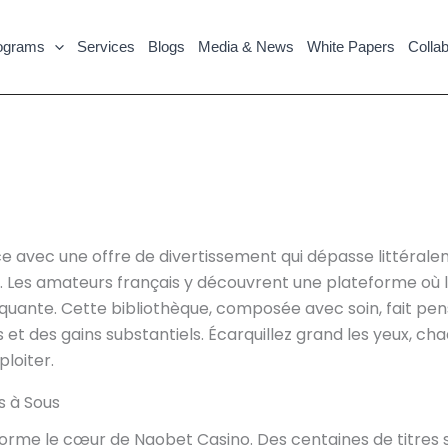
ograms
Services
Blogs
Media & News
White Papers
Collab
 avec une offre de divertissement qui dépasse littéral
. Les amateurs français y découvrent une plateforme où la 
uante. Cette bibliothèque, composée avec soin, fait pens
et des gains substantiels. Écarquillez grand les yeux, ch
loiter.
s à Sous
forme le cœur de Naobet Casino. Des centaines de titres s