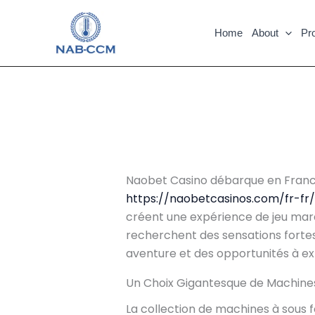
Skip
to
Home
About
Pr
content
Naobet Casino débarque en France
https://naobetcasinos.com/fr-fr/
créent une expérience de jeu marq
recherchent des sensations fortes 
aventure et des opportunités à exp
Un Choix Gigantesque de Machine
La collection de machines à sous 