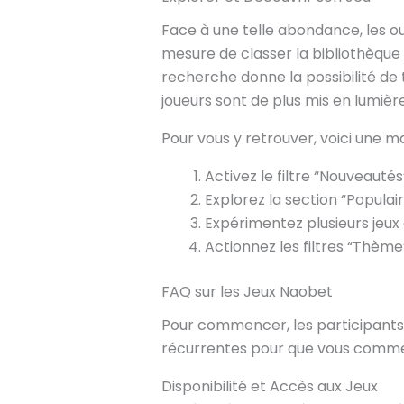
Face à une telle abondance, les o
mesure de classer la bibliothèque 
recherche donne la possibilité de t
joueurs sont de plus mis en lumière
Pour vous y retrouver, voici une m
Activez le filtre “Nouveautés
Explorez la section “Popula
Expérimentez plusieurs jeux
Actionnez les filtres “Thème
FAQ sur les Jeux Naobet
Pour commencer, les participants
récurrentes pour que vous commenc
Disponibilité et Accès aux Jeux