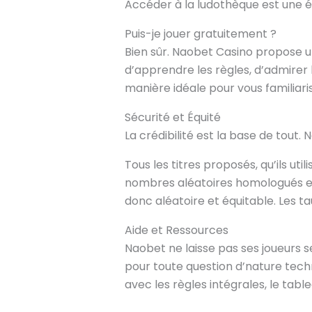
Accéder à la ludothèque est une étap
Puis-je jouer gratuitement ?
Bien sûr. Naobet Casino propose u
d’apprendre les règles, d’admirer 
manière idéale pour vous familiaris
Sécurité et Équité
La crédibilité est la base de tout.
Tous les titres proposés, qu’ils uti
nombres aléatoires homologués et 
donc aléatoire et équitable. Les t
Aide et Ressources
Naobet ne laisse pas ses joueurs s
pour toute question d’nature techni
avec les règles intégrales, le tabl