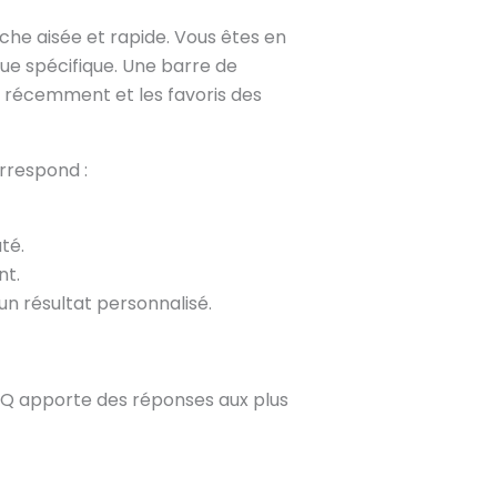
che aisée et rapide. Vous êtes en
que spécifique. Une barre de
és récemment et les favoris des
orrespond :
té.
nt.
un résultat personnalisé.
AQ apporte des réponses aux plus