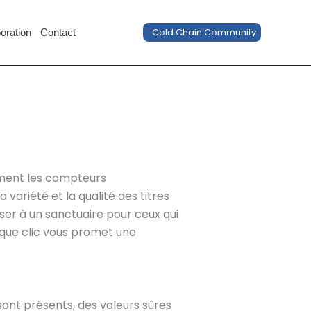
Cold Chain Community
oration
Contact
ement les compteurs
variété et la qualité des titres
er à un sanctuaire pour ceux qui
aque clic vous promet une
ont présents, des valeurs sûres