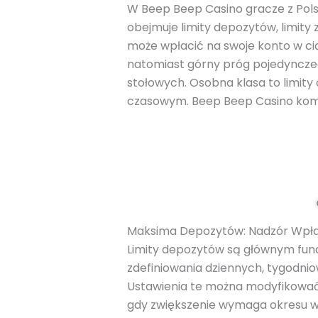
W Beep Beep Casino gracze z Polsk
obejmuje limity depozytów, limity
może wpłacić na swoje konto w cią
natomiast górny próg pojedyncze
stołowych. Osobna klasa to limit
czasowym. Beep Beep Casino komun
Maksima Depozytów: Nadzór Wpł
Limity depozytów są głównym fun
zdefiniowania dziennych, tygodni
Ustawienia te można modyfikować,
gdy zwiększenie wymaga okresu w