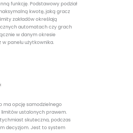
 inną funkcję. Podstawowy podział
ą maksymalną kwotę, jaką gracz
imity zakładów określają
micznych automatach czy grach
łącznie w danym okresie
 w panelu użytkownika.
no ma opcję samodzielnego
 limitów ustalonych prawem.
natychmiast skuteczna, podczas
ym decyzjom. Jest to system