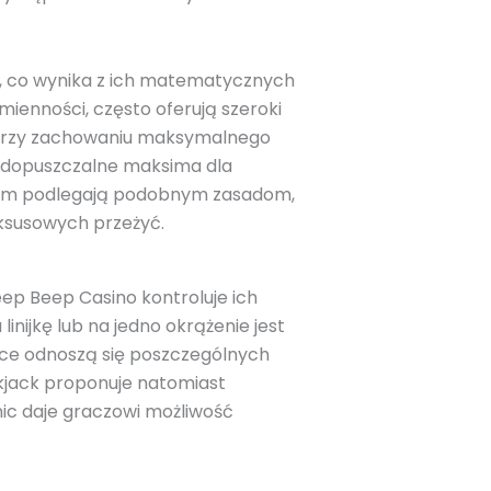
k, co wynika z ich matematycznych
zmienności, często oferują szeroki
ze przy zachowaniu maksymalnego
ze dopuszczalne maksima dla
istym podlegają podobnym zasadom,
uksusowych przeżyć.
ep Beep Casino kontroluje ich
nijkę lub na jedno okrążenie jest
ice odnoszą się poszczególnych
kjack proponuje natomiast
nic daje graczowi możliwość