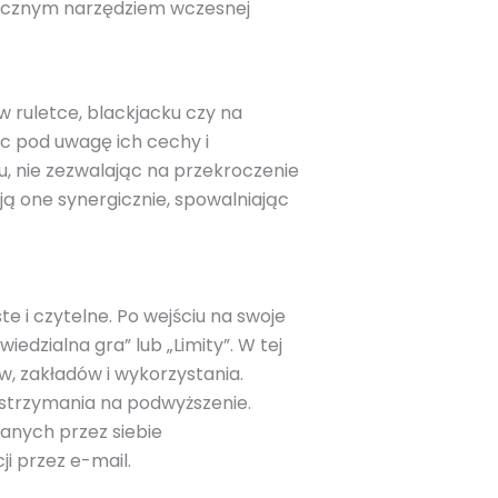
tecznym narzędziem wczesnej
 ruletce, blackjacku czy na
c pod uwagę ich cechy i
, nie zezwalając na przekroczenie
ją one synergicznie, spowalniając
e i czytelne. Po wejściu na swoje
edzialna gra” lub „Limity”. W tej
, zakładów i wykorzystania.
wstrzymania na podwyższenie.
wanych przez siebie
i przez e-mail.