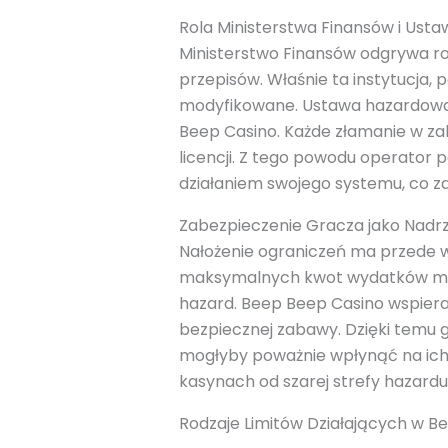
Rola Ministerstwa Finansów i Ust
Ministerstwo Finansów odgrywa rol
przepisów. Właśnie ta instytucja,
modyfikowane. Ustawa hazardowa 
Beep Casino. Każde złamanie w z
licencji. Z tego powodu operator
działaniem swojego systemu, co 
Zabezpieczenie Gracza jako Nadr
Nałożenie ograniczeń ma przede w
maksymalnych kwot wydatków ma
hazard. Beep Beep Casino wspiera 
bezpiecznej zabawy. Dzięki temu g
mogłyby poważnie wpłynąć na ich 
kasynach od szarej strefy hazardu
Rodzaje Limitów Działających w B