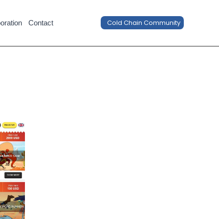
Cold Chain Community
oration
Contact