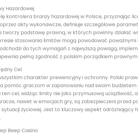
awy Hazardowej
ę kontrolera branży hazardowej w Polsce, przyznając lic
 poprzez akty wykonawcze, definiuje szczegółowe paramet
tworzy podstawę prawną, w których powinny działać ws
akresie stosowania limitów mogą powodować poważnymi 
 podchodzi do tych wymagań z najwyższą powagą, impleme
zapewnia pełną zgodność z polskim porządkiem prawnym
zędny Cel
szystkim charakter prewencyjny i ochronny. Polski prawo
 pomóc graczom w zapanowaniu nad swoim budżetem 
ten cel, widząc limity nie jako przymusową uciążliwość, 
racze, nawet w emocjach gry, są zabezpieczeni przed pod
sytuacji życiowej. Jest to kluczowy aspekt odróżniający
.
eep Beep Casino