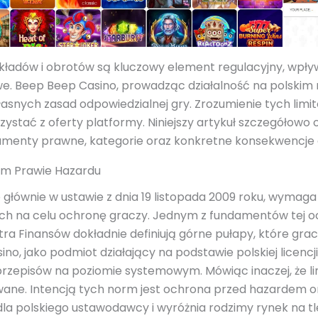
zakładów i obrotów są kluczowy element regulacyjny, wpł
owe. Beep Beep Casino, prowadząc działalność na polskim 
łasnych zasad odpowiedzialnej gry. Zrozumienie tych limi
stać z oferty platformy. Niniejszy artykuł szczegółowo 
damenty prawne, kategorie oraz konkretne konsekwencje d
im Prawie Hazardu
głównie w ustawie z dnia 19 listopada 2009 roku, wymaga 
 na celu ochronę graczy. Jednym z fundamentów tej och
tra Finansów dokładnie definiują górne pułapy, które gr
o, jako podmiot działający na podstawie polskiej licencji
rzepisów na poziomie systemowym. Mówiąc inaczej, że li
owane. Intencją tych norm jest ochrona przed hazardem o
la polskiego ustawodawcy i wyróżnia rodzimy rynek na tle 