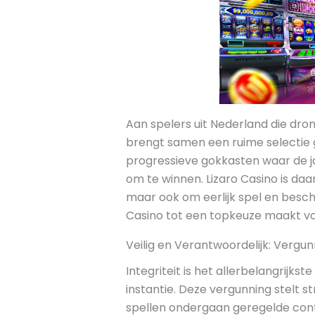
Aan spelers uit Nederland die drom
brengt samen een ruime selectie ge
progressieve gokkasten waar de ja
om te winnen. Lizaro Casino is daa
maar ook om eerlijk spel en besch
Casino tot een topkeuze maakt vo
Veilig en Verantwoordelijk: Verg
Integriteit is het allerbelangrijks
instantie. Deze vergunning stelt s
spellen ondergaan geregelde contro