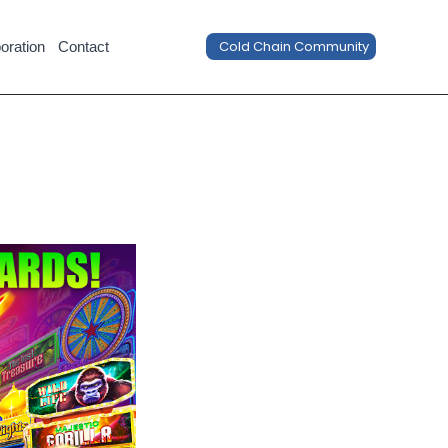
Cold Chain Community
oration
Contact