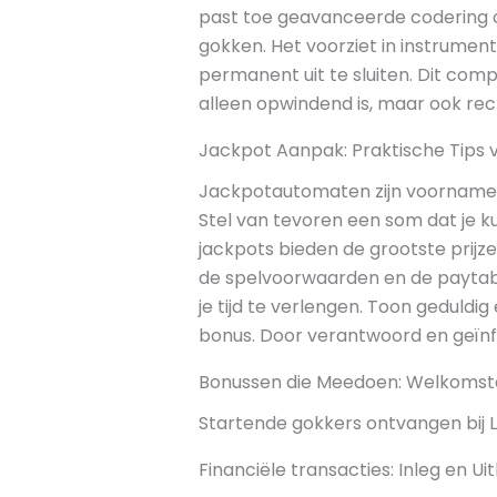
past toe geavanceerde codering om
gokken. Het voorziet in instrumente
permanent uit te sluiten. Dit com
alleen opwindend is, maar ook rech
Jackpot Aanpak: Praktische Tips 
Jackpotautomaten zijn voornameli
Stel van tevoren een som dat je ku
jackpots bieden de grootste prijz
de spelvoorwaarden en de paytabl
je tijd te verlengen. Toon geduldi
bonus. Door verantwoord en geïnfor
Bonussen die Meedoen: Welkomsta
Startende gokkers ontvangen bij 
Financiële transacties: Inleg en U