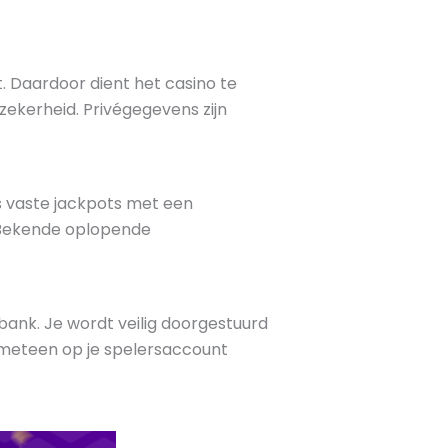
. Daardoor dient het casino te
ekerheid. Privégegevens zijn
s vaste jackpots met een
. Bekende oplopende
bank. Je wordt veilig doorgestuurd
 meteen op je spelersaccount