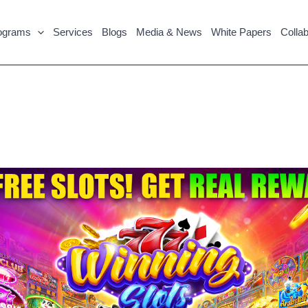
ograms
Services
Blogs
Media & News
White Papers
Collab