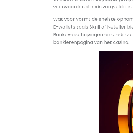
voorwaarden steeds zorgvuldig in
Wat voor vormt de snelste opnam
E-wallets zoals Skrill of Neteller 
Bankoverschrijvingen en creditca
bankierenpagina van het casino.