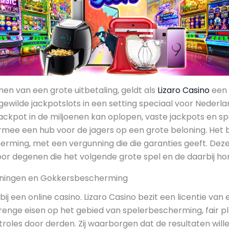
en van een grote uitbetaling, geldt als
Lizaro Casino
een l
wilde jackpotslots in een setting speciaal voor Nederlan
ckpot in de miljoenen kan oplopen, vaste jackpots en sp
rmee een hub voor de jagers op een grote beloning. Het be
erming, met een vergunning die die garanties geeft. Deze
or degenen die het volgende grote spel en de daarbij ho
unningen en Gokkersbescherming
te bij een online casino. Lizaro Casino bezit een licentie 
trenge eisen op het gebied van spelerbescherming, fair pla
les door derden. Zij waarborgen dat de resultaten willekeu