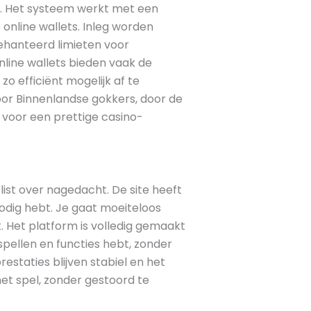
rs. Het systeem werkt met een
 online wallets. Inleg worden
ehanteerd limieten voor
nline wallets bieden vaak de
o efficiënt mogelijk af te
oor Binnenlandse gokkers, door de
voor een prettige casino-
list over nagedacht. De site heeft
nodig hebt. Je gaat moeiteloos
t. Het platform is volledig gemaakt
pellen en functies hebt, zonder
estaties blijven stabiel en het
et spel, zonder gestoord te