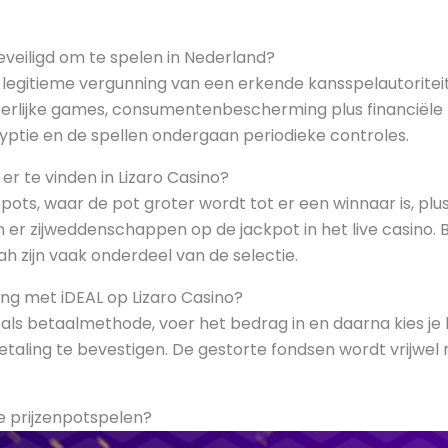
eveiligd om te spelen in Nederland?
n legitieme vergunning van een erkende kansspelautoriteit
erlijke games, consumentenbescherming plus financiële z
ptie en de spellen ondergaan periodieke controles.
er te vinden in Lizaro Casino?
ts, waar de pot groter wordt tot er een winnaar is, plu
n er zijweddenschappen op de jackpot in het live casino
 zijn vaak onderdeel van de selectie.
ing met iDEAL op Lizaro Casino?
als betaalmethode, voer het bedrag in en daarna kies je 
aling te bevestigen. De gestorte fondsen wordt vrijwel
le prijzenpotspelen?