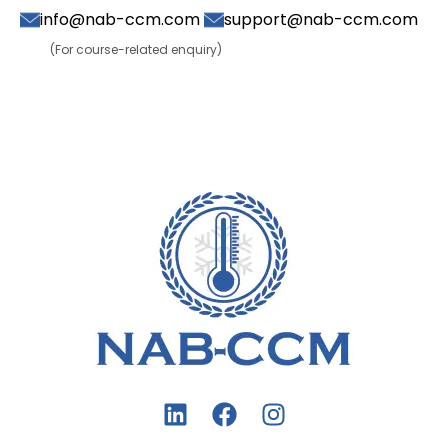
info@nab-ccm.com
support@nab-ccm.com
(For course-related enquiry)