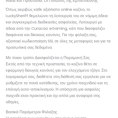
Άδεια και Προστασία: Οι Πυλώνες της Εμπιστοσύνης
Όπως ακριβώς κάθε αξιόπιστο online καζίνο, το
LuckySheriff θεμελιώνει τη λειτουργία του σε νόμιμη άδεια
και συγκεκριμένα διαδικασίες ασφαλείας. Λειτουργεί με
άδεια από την Curacao eGaming, κάτι που διασφαλίζει
διαφάνεια και δίκαιους κανόνες. Για την φύλαξη σας,
αξιοποιεί κωδικοποίηση SSL σε όλες τις μεταφορές και για τα
προσωπικά σας δεδομένα.
Με ποιον τρόπο Διασφαλίζεται η Παραμονή Σας
Εκτός από την τεχνική προστασία, το καζίνο θέτει σε
εφαρμογή διαυγείς κανόνες για τον ελεγχόμενο τζόγο. Στο
λογαριασμό σας, διαθέτετε στη διάθεσή σας εργαλεία για να
ρυθμίζετε τα ποσά κατάθεσης, τον χρόνο παιχνιδιού και τη
επιλογή αυτο-αποκλεισμού. Η υπόσχεση για ασφαλές
παιχνίδι είναι πρακτική και όχι απλά μια αναφορά στις
οδηγίες.
Βασικά Παράμετροι Φύλαξης