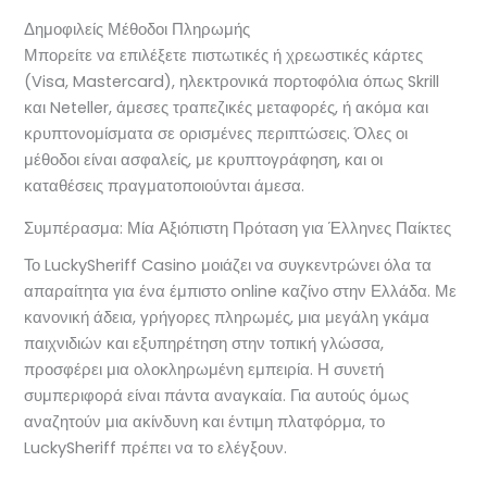
Δημοφιλείς Μέθοδοι Πληρωμής
Μπορείτε να επιλέξετε πιστωτικές ή χρεωστικές κάρτες
(Visa, Mastercard), ηλεκτρονικά πορτοφόλια όπως Skrill
και Neteller, άμεσες τραπεζικές μεταφορές, ή ακόμα και
κρυπτονομίσματα σε ορισμένες περιπτώσεις. Όλες οι
μέθοδοι είναι ασφαλείς, με κρυπτογράφηση, και οι
καταθέσεις πραγματοποιούνται άμεσα.
Συμπέρασμα: Μία Αξιόπιστη Πρόταση για Έλληνες Παίκτες
Το LuckySheriff Casino μοιάζει να συγκεντρώνει όλα τα
απαραίτητα για ένα έμπιστο online καζίνο στην Ελλάδα. Με
κανονική άδεια, γρήγορες πληρωμές, μια μεγάλη γκάμα
παιχνιδιών και εξυπηρέτηση στην τοπική γλώσσα,
προσφέρει μια ολοκληρωμένη εμπειρία. Η συνετή
συμπεριφορά είναι πάντα αναγκαία. Για αυτούς όμως
αναζητούν μια ακίνδυνη και έντιμη πλατφόρμα, το
LuckySheriff πρέπει να το ελέγξουν.