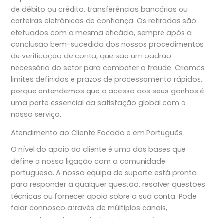
de débito ou crédito, transferências bancárias ou
carteiras eletrónicas de confiança. Os retiradas são
efetuados com a mesma eficácia, sempre após a
conclusão bem-sucedida dos nossos procedimentos
de verificação de conta, que são um padrão
necessário do setor para combater a fraude. Criamos
limites definidos e prazos de processamento rápidos,
porque entendemos que o acesso aos seus ganhos é
uma parte essencial da satisfação global com o
nosso serviço.
Atendimento ao Cliente Focado e em Português
O nível do apoio ao cliente é uma das bases que
define a nossa ligação com a comunidade
portuguesa. A nossa equipa de suporte está pronta
para responder a qualquer questão, resolver questões
técnicas ou fornecer apoio sobre a sua conta. Pode
falar connosco através de múltiplos canais,