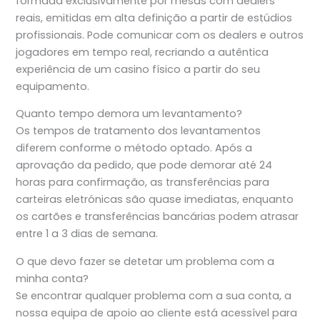
formada exclusivamente por mesas com dealers
reais, emitidas em alta definição a partir de estúdios
profissionais. Pode comunicar com os dealers e outros
jogadores em tempo real, recriando a autêntica
experiência de um casino físico a partir do seu
equipamento.
Quanto tempo demora um levantamento?
Os tempos de tratamento dos levantamentos
diferem conforme o método optado. Após a
aprovação da pedido, que pode demorar até 24
horas para confirmação, as transferências para
carteiras eletrónicas são quase imediatas, enquanto
os cartões e transferências bancárias podem atrasar
entre 1 a 3 dias de semana.
O que devo fazer se detetar um problema com a
minha conta?
Se encontrar qualquer problema com a sua conta, a
nossa equipa de apoio ao cliente está acessível para