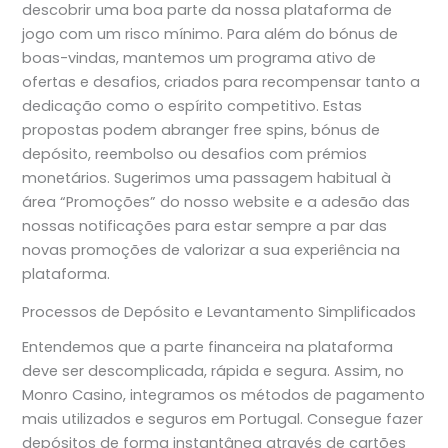
descobrir uma boa parte da nossa plataforma de
jogo com um risco mínimo. Para além do bónus de
boas-vindas, mantemos um programa ativo de
ofertas e desafios, criados para recompensar tanto a
dedicação como o espírito competitivo. Estas
propostas podem abranger free spins, bónus de
depósito, reembolso ou desafios com prémios
monetários. Sugerimos uma passagem habitual à
área “Promoções” do nosso website e a adesão das
nossas notificações para estar sempre a par das
novas promoções de valorizar a sua experiência na
plataforma.
Processos de Depósito e Levantamento Simplificados
Entendemos que a parte financeira na plataforma
deve ser descomplicada, rápida e segura. Assim, no
Monro Casino, integramos os métodos de pagamento
mais utilizados e seguros em Portugal. Consegue fazer
depósitos de forma instantânea através de cartões