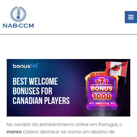
Skip
to
content
No cenário do entretenimento online em Portugal, o
monro
Casino destaca-se como um destino de