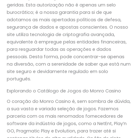
geridas. Esta autorização não é apenas um selo
burocrático; é a nossa garantia para si de que
adotamos as mais apertadas políticas de defesa,
segurança de dados e apostas conscientes. O nosso
site utiliza tecnologia de criptografia avançada,
equivalente à empregue pelas entidades financeiras,
para resguardar todas as operações e dados
pessoais. Desta forma, pode concentrar-se apenas
na diversão, com a serenidade de saber que está num
site seguro e devidamente regulado em solo
português.
Explorando o Catálogo de Jogos do Monro Casino
O coração do Monro Casino é, sem sombra de dúvida,
a sua vasta e variada seleção de jogos. Fazemos
parceria com os mais renomados fornecedores de
software da indústria de jogos, como a NetEnt, Play’n
GO, Pragmatic Play e Evolution, para trazer até si