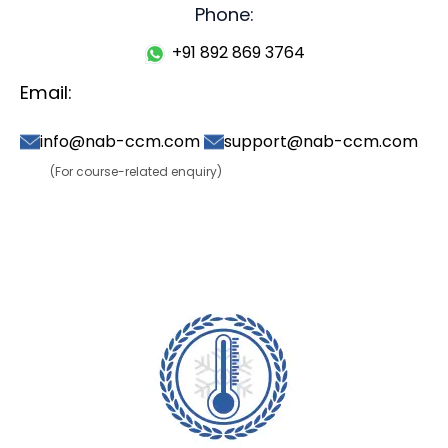
Phone:
+91 892 869 3764
Email:
info@nab-ccm.com
support@nab-ccm.com
(For course-related enquiry)