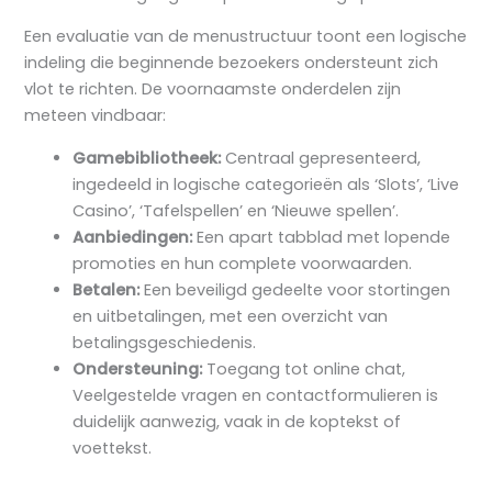
Een evaluatie van de menustructuur toont een logische
indeling die beginnende bezoekers ondersteunt zich
vlot te richten. De voornaamste onderdelen zijn
meteen vindbaar:
Gamebibliotheek:
Centraal gepresenteerd,
ingedeeld in logische categorieën als ‘Slots’, ‘Live
Casino’, ‘Tafelspellen’ en ‘Nieuwe spellen’.
Aanbiedingen:
Een apart tabblad met lopende
promoties en hun complete voorwaarden.
Betalen:
Een beveiligd gedeelte voor stortingen
en uitbetalingen, met een overzicht van
betalingsgeschiedenis.
Ondersteuning:
Toegang tot online chat,
Veelgestelde vragen en contactformulieren is
duidelijk aanwezig, vaak in de koptekst of
voettekst.