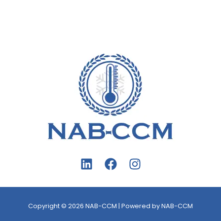
Copyright © 2026 NAB-CCM | Powered by NAB-CCM