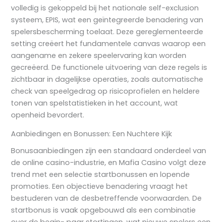
volledig is gekoppeld bij het nationale self-exclusion
systeem, EPIS, wat een geïntegreerde benadering van
spelersbescherming toelaat. Deze gereglementeerde
setting creëert het fundamentele canvas waarop een
aangename en zekere speelervaring kan worden
gecreëerd. De functionele uitvoering van deze regels is
zichtbaar in dagelijkse operaties, zoals automatische
check van speelgedrag op risicoprofielen en heldere
tonen van spelstatistieken in het account, wat
openheid bevordert.
Aanbiedingen en Bonussen: Een Nuchtere Kijk
Bonusaanbiedingen zijn een standaard onderdeel van
de online casino-industrie, en Mafia Casino volgt deze
trend met een selectie startbonussen en lopende
promoties. Een objectieve benadering vraagt het
bestuderen van de desbetreffende voorwaarden. De
startbonus is vaak opgebouwd als een combinatie