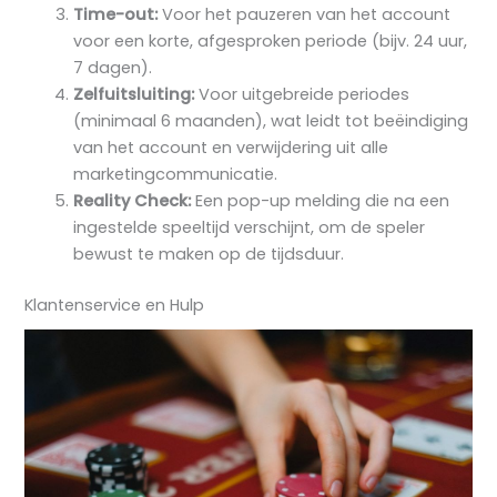
Time-out:
Voor het pauzeren van het account
voor een korte, afgesproken periode (bijv. 24 uur,
7 dagen).
Zelfuitsluiting:
Voor uitgebreide periodes
(minimaal 6 maanden), wat leidt tot beëindiging
van het account en verwijdering uit alle
marketingcommunicatie.
Reality Check:
Een pop-up melding die na een
ingestelde speeltijd verschijnt, om de speler
bewust te maken op de tijdsduur.
Klantenservice en Hulp