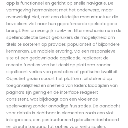
app is functioneel en gericht op snelle navigatie. De
vormgeving harmonieert met het onderwerp, maar
overweldigt niet, met een duidelijke menustructuur die
bezoekers vlot naar hun geprefereerde spelcategorie
brengt. Een omvangrijk zoek- en filtermechanisme in de
spellencollectie biedt gebruikers de mogelijkheid om
titels te sorteren op provider, populariteit of bijzondere
kenmerken. De mobiele ervaring, via een responsieve
site of een gedownloade applicatie, repliceert de
meeste functies van het desktop platform zonder
significant verlies van prestaties of grafische kwaliteit.
Objectief gezien scoort het platform uitstekend op
toegankelijkheid en snelheid van laden; laadtijden van
pagina’s zijn gering en de interface reageert
consistent, wat bijdraagt aan een vloeiende
spelervaring zonder onnodige frustraties. De aandacht
voor details is zichtbaar in elementen zoals een vlot
inlogproces, een gestructureerd gebruikersdashboard
en directe toegang tot opties voor veilig spelen.