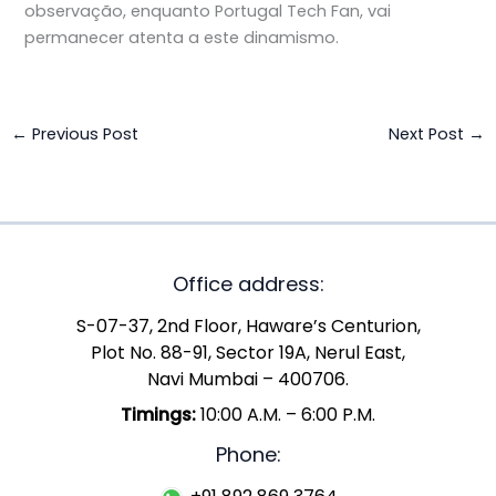
observação, enquanto Portugal Tech Fan, vai
permanecer atenta a este dinamismo.
←
Previous Post
Next Post
→
Office address:
S-07-37, 2nd Floor, Haware’s Centurion,
Plot No. 88-91, Sector 19A, Nerul East,
Navi Mumbai – 400706.
Timings:
10:00 A.M. – 6:00 P.M.
Phone: