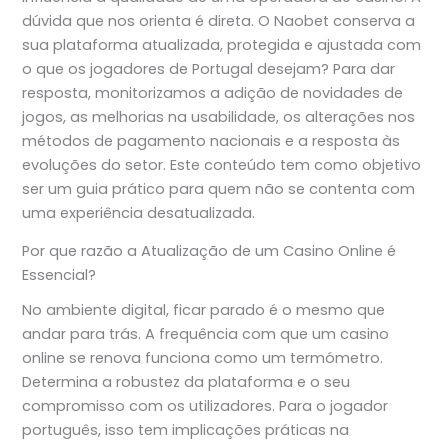
dúvida que nos orienta é direta. O Naobet conserva a
sua plataforma atualizada, protegida e ajustada com
o que os jogadores de Portugal desejam? Para dar
resposta, monitorizamos a adição de novidades de
jogos, as melhorias na usabilidade, os alterações nos
métodos de pagamento nacionais e a resposta às
evoluções do setor. Este conteúdo tem como objetivo
ser um guia prático para quem não se contenta com
uma experiência desatualizada.
Por que razão a Atualização de um Casino Online é
Essencial?
No ambiente digital, ficar parado é o mesmo que
andar para trás. A frequência com que um casino
online se renova funciona como um termómetro.
Determina a robustez da plataforma e o seu
compromisso com os utilizadores. Para o jogador
português, isso tem implicações práticas na