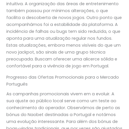
intuitiva. A organização das áreas de entretenimento
também passou por mínimos alterações, o que
facilita a descoberta de novos jogos. Outro ponto que
acompanhámos foi a estabilidade da plataforma. A
incidência de falhas ou bugs tem sido reduzida, o que
aponta para uma atualização regular nos fundos.
Estas atualizações, embora menos visíveis do que um
novo jackpot, são sinais de uma grupo técnica
preocupada. Buscam oferecer uma alicerce sólida e
confortável para a vivência de jogo em Portugal.
Progresso das Ofertas Promocionais para o Mercado
Português
As campanhas promocionais vivem em a evoluir. A
sua ajuste ao público local serve como um teste ao
conhecimento do operador. Observámos de perto as
bónus do Naobet destinadas a Portugal e notámos
uma evolução interessante. Para além dos bónus de
boas-vindas tradicionais, que por vezes são ajustados