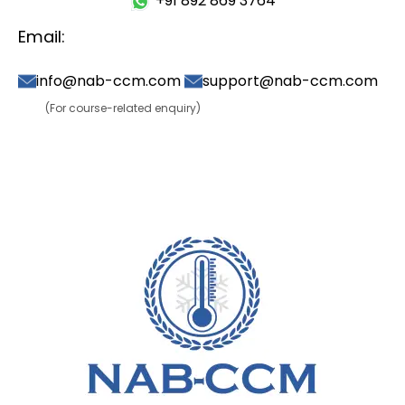
+91 892 869 3764
Email:
info@nab-ccm.com
support@nab-ccm.com
(For course-related enquiry)