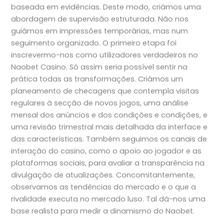
baseada em evidências. Deste modo, criámos uma
abordagem de supervisão estruturada. Não nos
guiámos em impressões temporárias, mas num
seguimento organizado. O primeiro etapa foi
inscrevermo-nos como utilizadores verdadeiros no
Naobet Casino. Só assim seria possível sentir na
prática todas as transformações. Criámos um
planeamento de checagens que contempla visitas
regulares à secção de novos jogos, uma análise
mensal dos anúncios e dos condições e condições, e
uma revisão trimestral mais detalhada da interface e
das características. Também seguimos os canais de
interação do casino, como o apoio ao jogador e as
plataformas sociais, para avaliar a transparência na
divulgação de atualizações. Concomitantemente,
observamos as tendências do mercado e o que a
rivalidade executa no mercado luso. Tal dá-nos uma
base realista para medir a dinamismo do Naobet.