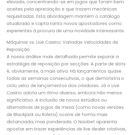
elevada, concentrando-se em jogos que foram bem
aceites pela apreciação e que trazem mecânicas
requisitadas. Esta abordagem mantém o catálogo
atualizado e capta tanto novos apostadores como
experientes à procura de uma novidade interessante.
Máquinas vs. Live Casino: Variadas Velocidades de
Reposição
A nossa análise mais detalhada permite separar a
estratégia de reposição por secções. A parte de slots
é, obviamente, a mais ativa. Há lançamentos quase
todas as semanas consecutivas, o que demonstra o
ciclo veloz de lançamentos dos criadores. Já o Live
Casino adota um ritmo diverso, embora não menos
significativo. A inclusão de novos estúdios ou
alternativas de jogos de mesa (como novas versões
de Blackjack ou Roleta) ocorre de forma mais
distanciada, mas ponderada. O Naobet aparenta
apostar em trazer experiências de live dealer criativas,