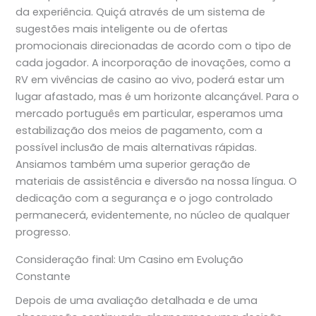
da experiência. Quiçá através de um sistema de
sugestões mais inteligente ou de ofertas
promocionais direcionadas de acordo com o tipo de
cada jogador. A incorporação de inovações, como a
RV em vivências de casino ao vivo, poderá estar um
lugar afastado, mas é um horizonte alcançável. Para o
mercado português em particular, esperamos uma
estabilização dos meios de pagamento, com a
possível inclusão de mais alternativas rápidas.
Ansiamos também uma superior geração de
materiais de assistência e diversão na nossa língua. O
dedicação com a segurança e o jogo controlado
permanecerá, evidentemente, no núcleo de qualquer
progresso.
Consideração final: Um Casino em Evolução
Constante
Depois de uma avaliação detalhada e de uma