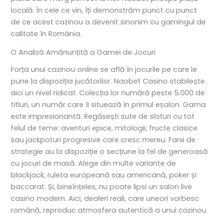
locală. În cele ce vin, îți demonstrăm punct cu punct
de ce acest cazinou a devenit sinonim cu gamingul de
calitate în România.
O Analiză Amănunțită a Gamei de Jocuri
Forța unui cazinou online se află în jocurile pe care le
pune la dispoziția jucătorilor. Naobet Casino stabilește
aici un nivel ridicat. Colecția lor numără peste 5.000 de
titluri, un număr care îi situează în primul eșalon. Gama
este impresionantă. Regăsești sute de sloturi cu tot
felul de teme: aventuri epice, mitologii, fructe clasice
sau jackpoturi progresive care cresc mereu. Fanii de
strategie au la dispoziție o secțiune la fel de generoasă
cu jocuri de masă. Alege din multe variante de
blackjack, ruleta europeană sau americană, poker și
baccarat. Și, bineînțeles, nu poate lipsi un salon live
casino modern. Aici, dealeri reali, care uneori vorbesc
română, reproduc atmosfera autentică a unui cazinou