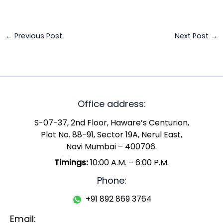
←
Previous Post
Next Post
→
Office address:
S-07-37, 2nd Floor, Haware’s Centurion,
Plot No. 88-91, Sector 19A, Nerul East,
Navi Mumbai – 400706.
Timings:
10:00 A.M. – 6:00 P.M.
Phone:
+91 892 869 3764
Email: