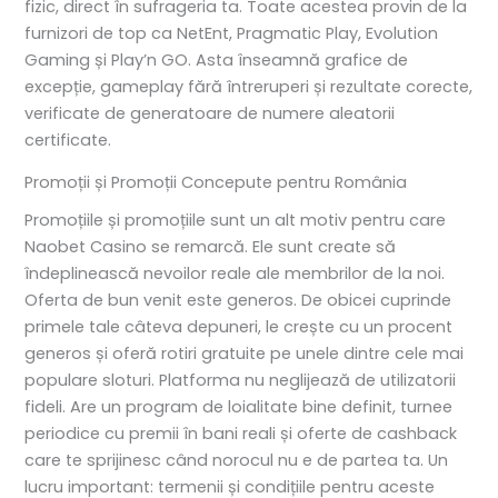
fizic, direct în sufrageria ta. Toate acestea provin de la
furnizori de top ca NetEnt, Pragmatic Play, Evolution
Gaming și Play’n GO. Asta înseamnă grafice de
excepție, gameplay fără întreruperi și rezultate corecte,
verificate de generatoare de numere aleatorii
certificate.
Promoții și Promoții Concepute pentru România
Promoțiile și promoțiile sunt un alt motiv pentru care
Naobet Casino se remarcă. Ele sunt create să
îndeplinească nevoilor reale ale membrilor de la noi.
Oferta de bun venit este generos. De obicei cuprinde
primele tale câteva depuneri, le crește cu un procent
generos și oferă rotiri gratuite pe unele dintre cele mai
populare sloturi. Platforma nu neglijează de utilizatorii
fideli. Are un program de loialitate bine definit, turnee
periodice cu premii în bani reali și oferte de cashback
care te sprijinesc când norocul nu e de partea ta. Un
lucru important: termenii și condițiile pentru aceste