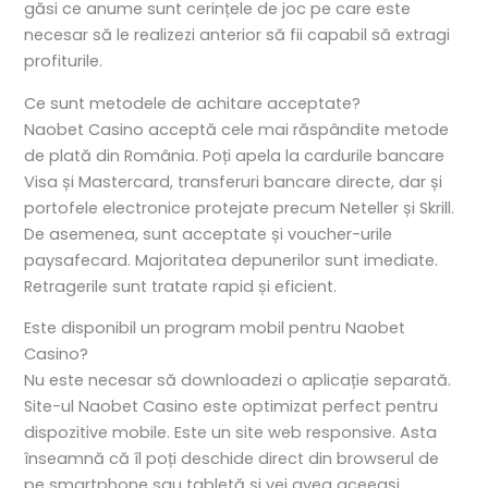
găsi ce anume sunt cerințele de joc pe care este
necesar să le realizezi anterior să fii capabil să extragi
profiturile.
Ce sunt metodele de achitare acceptate?
Naobet Casino acceptă cele mai răspândite metode
de plată din România. Poți apela la cardurile bancare
Visa și Mastercard, transferuri bancare directe, dar și
portofele electronice protejate precum Neteller și Skrill.
De asemenea, sunt acceptate și voucher-urile
paysafecard. Majoritatea depunerilor sunt imediate.
Retragerile sunt tratate rapid și eficient.
Este disponibil un program mobil pentru Naobet
Casino?
Nu este necesar să downloadezi o aplicație separată.
Site-ul Naobet Casino este optimizat perfect pentru
dispozitive mobile. Este un site web responsive. Asta
înseamnă că îl poți deschide direct din browserul de
pe smartphone sau tabletă și vei avea aceeași