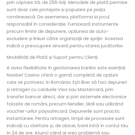
prin criptare SSL de 256-biți. Metodele de plată permise
sunt doar cele protejate și populare pe piața
românească. De asemenea, platforma ia jocul
responsabil în considerație. Furnizează instrumente
precum limite de depunere, opțiunea de auto-
excludere și linkuri către organizații de sprijin. Acestea
indică o preocupare sinceră pentru starea jucătorilor.
Modalități de Plată și Suport pentru Clienți
A avea flexibilitate în gestionarea banilor este esențial.
Naobet Casino oferă o gamă completă de opțiuni
care se potrivesc în România. Ești liber să faci depuneri
și retrageri cu cardurile Visa sau Mastercard, prin
transfer bancar direct, dar și prin sistemele electronice
folosite de români, precum Neteller, Skrill sau utilizând
voucher-urilor paysafecard. Depunerile sunt practic
instantanee. Pentru retrageri, timpii de procesare sunt
indicați cu claritate și, de obicei, banii intră în contul tău
în 24 de ore. Atunci când ai vreo problemă sau