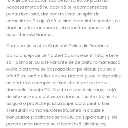
funcție de sărbători sau de lansarea de jocuri noi.
Această metodă nu doar că te recompensează
pentru loialitate, dar construiește un spirit de
comunitate. Te ajută să te simți apreciat respectat, nu
doar un utilizator anonim, ci un jucător apreciat al
ecosistemului Naobet.
Comparație cu Alte Cazinouri Online din România
Ca să pricepi de ce Naobet Casino iese în față, e bine
să-l compari cu alte variante de pe piața românească.
Multe platforme se bazează doar pe sloturi sau au o
ofertă limitată de live casino. Naobet pune la dispoziție
un portofoliu complet și bine structurat pe toate
domeniile. Licența ONJN este un beneficiu major față
de site-urile care activează doar cu licențe străine. Ea
asigură o protecție juridică superioară pentru tine,
clientul din România. Corectitudinea în clauzele
bonusurilor și calitatea serviciului de suport sunt și ele
puncte unde Naobet se diferențiază. Bineînțeles,