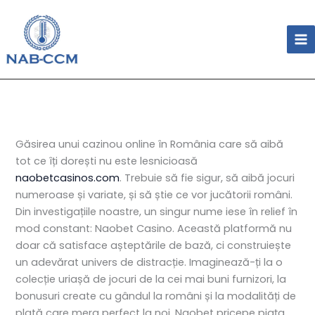
Skip
to
content
Găsirea unui cazinou online în România care să aibă
tot ce îți dorești nu este lesnicioasă
naobetcasinos.com
. Trebuie să fie sigur, să aibă jocuri
numeroase și variate, și să știe ce vor jucătorii români.
Din investigațiile noastre, un singur nume iese în relief în
mod constant: Naobet Casino. Această platformă nu
doar că satisface așteptările de bază, ci construiește
un adevărat univers de distracție. Imaginează-ți la o
colecție uriașă de jocuri de la cei mai buni furnizori, la
bonusuri create cu gândul la români și la modalități de
plată care merg perfect la noi. Naobet pricepe piața