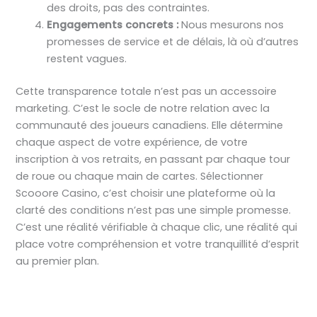
des droits, pas des contraintes.
Engagements concrets :
Nous mesurons nos
promesses de service et de délais, là où d’autres
restent vagues.
Cette transparence totale n’est pas un accessoire
marketing. C’est le socle de notre relation avec la
communauté des joueurs canadiens. Elle détermine
chaque aspect de votre expérience, de votre
inscription à vos retraits, en passant par chaque tour
de roue ou chaque main de cartes. Sélectionner
Scooore Casino, c’est choisir une plateforme où la
clarté des conditions n’est pas une simple promesse.
C’est une réalité vérifiable à chaque clic, une réalité qui
place votre compréhension et votre tranquillité d’esprit
au premier plan.