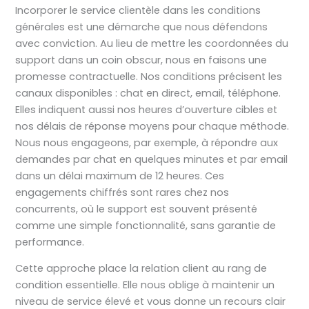
Incorporer le service clientèle dans les conditions
générales est une démarche que nous défendons
avec conviction. Au lieu de mettre les coordonnées du
support dans un coin obscur, nous en faisons une
promesse contractuelle. Nos conditions précisent les
canaux disponibles : chat en direct, email, téléphone.
Elles indiquent aussi nos heures d’ouverture cibles et
nos délais de réponse moyens pour chaque méthode.
Nous nous engageons, par exemple, à répondre aux
demandes par chat en quelques minutes et par email
dans un délai maximum de 12 heures. Ces
engagements chiffrés sont rares chez nos
concurrents, où le support est souvent présenté
comme une simple fonctionnalité, sans garantie de
performance.
Cette approche place la relation client au rang de
condition essentielle. Elle nous oblige à maintenir un
niveau de service élevé et vous donne un recours clair