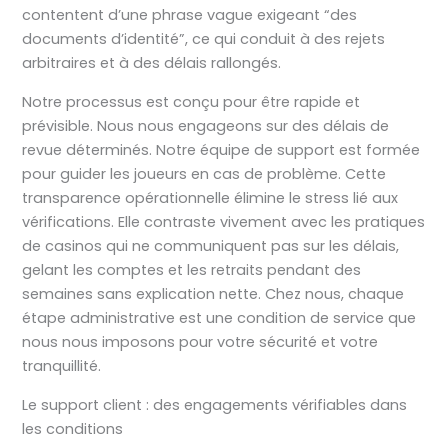
contentent d’une phrase vague exigeant “des
documents d’identité”, ce qui conduit à des rejets
arbitraires et à des délais rallongés.
Notre processus est conçu pour être rapide et
prévisible. Nous nous engageons sur des délais de
revue déterminés. Notre équipe de support est formée
pour guider les joueurs en cas de problème. Cette
transparence opérationnelle élimine le stress lié aux
vérifications. Elle contraste vivement avec les pratiques
de casinos qui ne communiquent pas sur les délais,
gelant les comptes et les retraits pendant des
semaines sans explication nette. Chez nous, chaque
étape administrative est une condition de service que
nous nous imposons pour votre sécurité et votre
tranquillité.
Le support client : des engagements vérifiables dans
les conditions