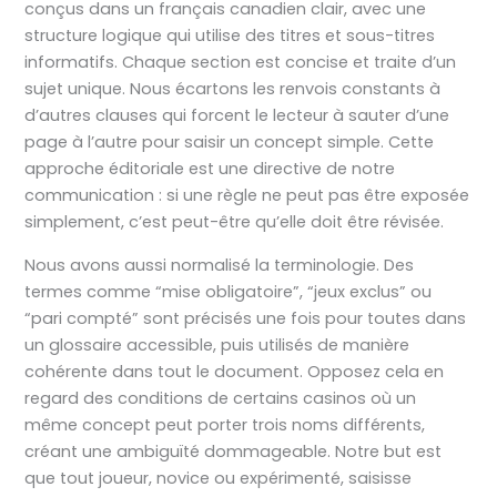
conçus dans un français canadien clair, avec une
structure logique qui utilise des titres et sous-titres
informatifs. Chaque section est concise et traite d’un
sujet unique. Nous écartons les renvois constants à
d’autres clauses qui forcent le lecteur à sauter d’une
page à l’autre pour saisir un concept simple. Cette
approche éditoriale est une directive de notre
communication : si une règle ne peut pas être exposée
simplement, c’est peut-être qu’elle doit être révisée.
Nous avons aussi normalisé la terminologie. Des
termes comme “mise obligatoire”, “jeux exclus” ou
“pari compté” sont précisés une fois pour toutes dans
un glossaire accessible, puis utilisés de manière
cohérente dans tout le document. Opposez cela en
regard des conditions de certains casinos où un
même concept peut porter trois noms différents,
créant une ambiguïté dommageable. Notre but est
que tout joueur, novice ou expérimenté, saisisse