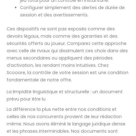
jeu total pour un contrôle en instantané.
Configurer simplement des alertes de durée de
session et des avertissements.
Ces dispositifs ne sont pas exposés comme des
devoirs légaux, mais comme des garanties et des
sécurités offerts au joueur. Comparez cette approche
avec celle de rivaux qui dissimulent ces choix dans des
menus secondaires ou appliquent des périodes
d’activation, les rendant moins intuitives. Chez
Scooore, la contrôle de votre session est une condition
fondamentale de notre offre.
La limpidité linguistique et structurelle : un document
prévu pour être lu
La différence la plus nette entre nos conditions et
celles de nos concurrents provient de leur rédaction
même. Nous avons éliminé le langage juridique dense
et les phrases interminables. Nos documents sont