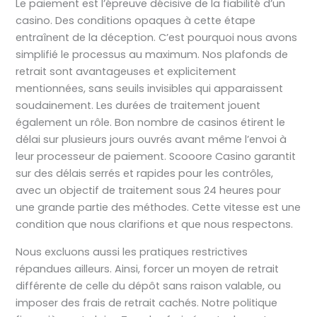
Le paiement est l’épreuve décisive de la fiabilité d’un
casino. Des conditions opaques à cette étape
entraînent de la déception. C’est pourquoi nous avons
simplifié le processus au maximum. Nos plafonds de
retrait sont avantageuses et explicitement
mentionnées, sans seuils invisibles qui apparaissent
soudainement. Les durées de traitement jouent
également un rôle. Bon nombre de casinos étirent le
délai sur plusieurs jours ouvrés avant même l’envoi à
leur processeur de paiement. Scooore Casino garantit
sur des délais serrés et rapides pour les contrôles,
avec un objectif de traitement sous 24 heures pour
une grande partie des méthodes. Cette vitesse est une
condition que nous clarifions et que nous respectons.
Nous excluons aussi les pratiques restrictives
répandues ailleurs. Ainsi, forcer un moyen de retrait
différente de celle du dépôt sans raison valable, ou
imposer des frais de retrait cachés. Notre politique