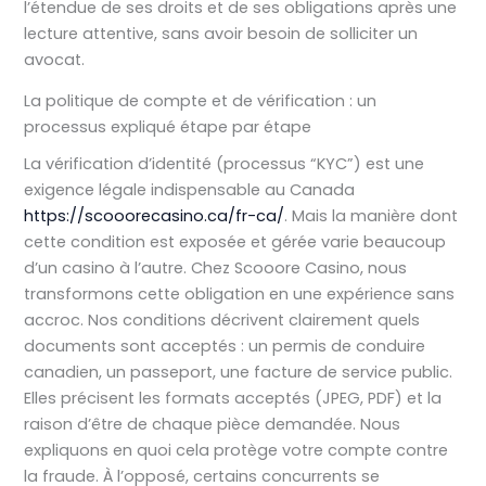
l’étendue de ses droits et de ses obligations après une
lecture attentive, sans avoir besoin de solliciter un
avocat.
La politique de compte et de vérification : un
processus expliqué étape par étape
La vérification d’identité (processus “KYC”) est une
exigence légale indispensable au Canada
https://scooorecasino.ca/fr-ca/
. Mais la manière dont
cette condition est exposée et gérée varie beaucoup
d’un casino à l’autre. Chez Scooore Casino, nous
transformons cette obligation en une expérience sans
accroc. Nos conditions décrivent clairement quels
documents sont acceptés : un permis de conduire
canadien, un passeport, une facture de service public.
Elles précisent les formats acceptés (JPEG, PDF) et la
raison d’être de chaque pièce demandée. Nous
expliquons en quoi cela protège votre compte contre
la fraude. À l’opposé, certains concurrents se