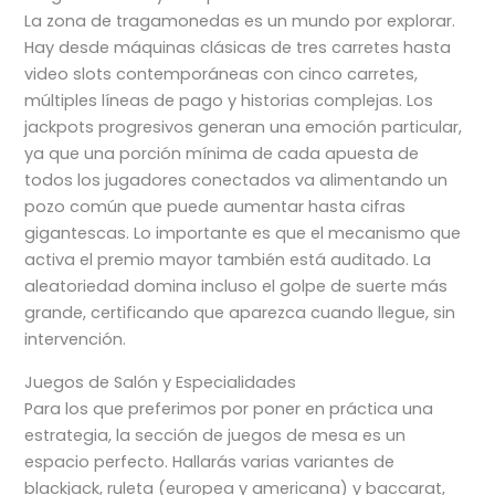
La zona de tragamonedas es un mundo por explorar.
Hay desde máquinas clásicas de tres carretes hasta
video slots contemporáneas con cinco carretes,
múltiples líneas de pago y historias complejas. Los
jackpots progresivos generan una emoción particular,
ya que una porción mínima de cada apuesta de
todos los jugadores conectados va alimentando un
pozo común que puede aumentar hasta cifras
gigantescas. Lo importante es que el mecanismo que
activa el premio mayor también está auditado. La
aleatoriedad domina incluso el golpe de suerte más
grande, certificando que aparezca cuando llegue, sin
intervención.
Juegos de Salón y Especialidades
Para los que preferimos por poner en práctica una
estrategia, la sección de juegos de mesa es un
espacio perfecto. Hallarás varias variantes de
blackjack, ruleta (europea y americana) y baccarat,