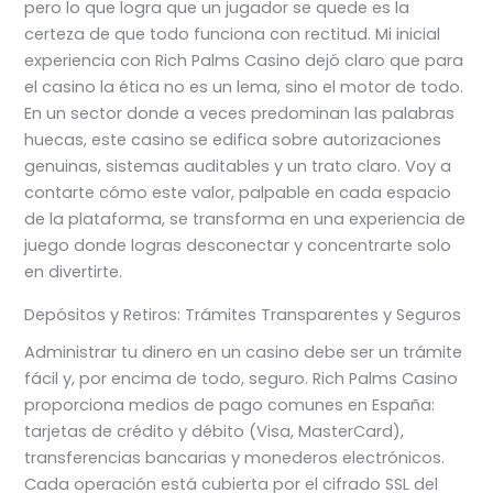
pero lo que logra que un jugador se quede es la
certeza de que todo funciona con rectitud. Mi inicial
experiencia con Rich Palms Casino dejó claro que para
el casino la ética no es un lema, sino el motor de todo.
En un sector donde a veces predominan las palabras
huecas, este casino se edifica sobre autorizaciones
genuinas, sistemas auditables y un trato claro. Voy a
contarte cómo este valor, palpable en cada espacio
de la plataforma, se transforma en una experiencia de
juego donde logras desconectar y concentrarte solo
en divertirte.
Depósitos y Retiros: Trámites Transparentes y Seguros
Administrar tu dinero en un casino debe ser un trámite
fácil y, por encima de todo, seguro. Rich Palms Casino
proporciona medios de pago comunes en España:
tarjetas de crédito y débito (Visa, MasterCard),
transferencias bancarias y monederos electrónicos.
Cada operación está cubierta por el cifrado SSL del