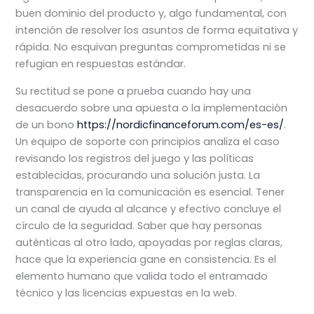
buen dominio del producto y, algo fundamental, con
intención de resolver los asuntos de forma equitativa y
rápida. No esquivan preguntas comprometidas ni se
refugian en respuestas estándar.
Su rectitud se pone a prueba cuando hay una
desacuerdo sobre una apuesta o la implementación
de un bono
https://nordicfinanceforum.com/es-es/
.
Un equipo de soporte con principios analiza el caso
revisando los registros del juego y las políticas
establecidas, procurando una solución justa. La
transparencia en la comunicación es esencial. Tener
un canal de ayuda al alcance y efectivo concluye el
círculo de la seguridad. Saber que hay personas
auténticas al otro lado, apoyadas por reglas claras,
hace que la experiencia gane en consistencia. Es el
elemento humano que valida todo el entramado
técnico y las licencias expuestas en la web.