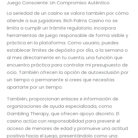
Juego Consciente: Un Compromiso Auténtico
La seriedad de un casino se valora también por cómo
atiende a sus jugadores. Rich Palms Casino no se
limita a cumplir un trámite regulatorio; incorpora
herramientas de juego responsable de forma visible y
práctica en la plataforma. Como usuario, puedes
establecer límites de depósito por día, a la semana o
al mes directamente en tu cuenta, una función que
encuentro práctica para controlar mi presupuesto de
ocio. También ofrecen la opción de autoexclusión por
un tiempo o permanente si crees que necesitas
apartarte por un tiempo.
También, proporcionan enlaces e información de
organizaciones de ayuda especializada, como
Gambling Therapy, que ofrecen apoyo discreto. El
casino actúa con responsabilidad para prevenir el
acceso de menores de edad y promueve una actitud
positiva hacia el juego, presentándolo como una