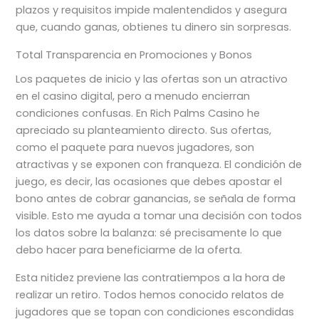
plazos y requisitos impide malentendidos y asegura
que, cuando ganas, obtienes tu dinero sin sorpresas.
Total Transparencia en Promociones y Bonos
Los paquetes de inicio y las ofertas son un atractivo
en el casino digital, pero a menudo encierran
condiciones confusas. En Rich Palms Casino he
apreciado su planteamiento directo. Sus ofertas,
como el paquete para nuevos jugadores, son
atractivas y se exponen con franqueza. El condición de
juego, es decir, las ocasiones que debes apostar el
bono antes de cobrar ganancias, se señala de forma
visible. Esto me ayuda a tomar una decisión con todos
los datos sobre la balanza: sé precisamente lo que
debo hacer para beneficiarme de la oferta.
Esta nitidez previene las contratiempos a la hora de
realizar un retiro. Todos hemos conocido relatos de
jugadores que se topan con condiciones escondidas