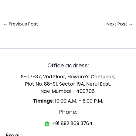
←
Previous Post
Next Post
→
Office address:
S-07-37, 2nd Floor, Haware’s Centurion,
Plot No. 88-91, Sector 19A, Nerul East,
Navi Mumbai – 400706.
Timings:
10:00 A.M. – 6:00 P.M.
Phone:
+91 892 869 3764
Email: