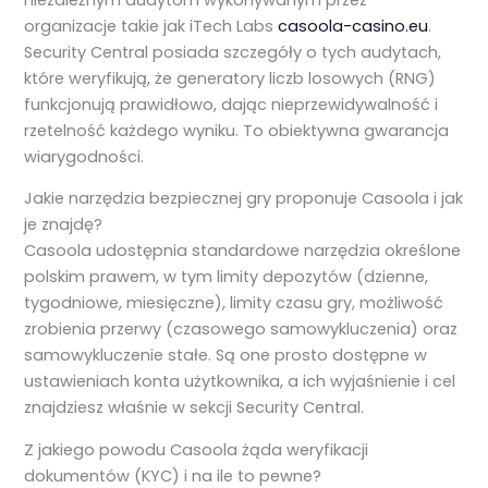
organizacje takie jak iTech Labs
casoola-casino.eu
.
Security Central posiada szczegóły o tych audytach,
które weryfikują, że generatory liczb losowych (RNG)
funkcjonują prawidłowo, dając nieprzewidywalność i
rzetelność każdego wyniku. To obiektywna gwarancja
wiarygodności.
Jakie narzędzia bezpiecznej gry proponuje Casoola i jak
je znajdę?
Casoola udostępnia standardowe narzędzia określone
polskim prawem, w tym limity depozytów (dzienne,
tygodniowe, miesięczne), limity czasu gry, możliwość
zrobienia przerwy (czasowego samowykluczenia) oraz
samowykluczenie stałe. Są one prosto dostępne w
ustawieniach konta użytkownika, a ich wyjaśnienie i cel
znajdziesz właśnie w sekcji Security Central.
Z jakiego powodu Casoola żąda weryfikacji
dokumentów (KYC) i na ile to pewne?