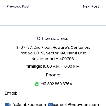
←
Previous Post
Next Post
→
Office address:
S-07-37, 2nd Floor, Haware’s Centurion,
Plot No. 88-91, Sector 19A, Nerul East,
Navi Mumbai – 400706.
Timings:
10:00 A.M. – 6:00 P.M.
Phone:
+91 892 869 3764
Email:
info@nab-ccm.com
support@nab-ccm.com