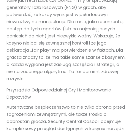
takie jak iTech Labs czy QUINEL. Firmy te sprawdzają
generatory liczb losowych (RNG) w grach, aby
potwierdzić, że każdy wynik jest w pełni losowy i
niewrażliwy na manipulacje. Dla mnie, jako recenzenta,
dostęp do tych raportów (lub co najmniej jasnych
odniesień do nich) jest niezwykle ważny. Wskazuje, że
kasyno nie boi się zewnętrznej kontroli i że jego
deklaracja „fair play” ma potwierdzenie w faktach. Dla
gracza znaczy to, że ma takie same szanse z kasynem,
a każda wygrana jest zasługą szczęścia i strategii, a
nie narzuconego algorytmu. To fundament zdrowej
rozrywki.
Przyrządzia Odpowiedzialnej Gry i Monitorowanie
Depozytów
Autentyczne bezpieczeństwo to nie tylko obrona przed
zagrożeniami zewnętrznymi, ale także troska o
dobrostan gracza. Security Central Casooli obejmuje
kompleksowy przegląd dostępnych w kasynie narzędzi