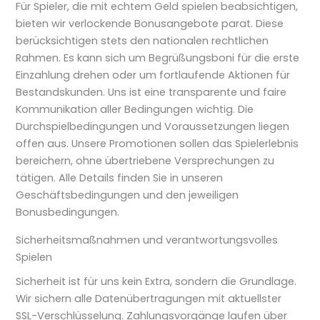
Für Spieler, die mit echtem Geld spielen beabsichtigen,
bieten wir verlockende Bonusangebote parat. Diese
berücksichtigen stets den nationalen rechtlichen
Rahmen. Es kann sich um Begrüßungsboni für die erste
Einzahlung drehen oder um fortlaufende Aktionen für
Bestandskunden. Uns ist eine transparente und faire
Kommunikation aller Bedingungen wichtig. Die
Durchspielbedingungen und Voraussetzungen liegen
offen aus. Unsere Promotionen sollen das Spielerlebnis
bereichern, ohne übertriebene Versprechungen zu
tätigen. Alle Details finden Sie in unseren
Geschäftsbedingungen und den jeweiligen
Bonusbedingungen.
Sicherheitsmaßnahmen und verantwortungsvolles
Spielen
Sicherheit ist für uns kein Extra, sondern die Grundlage.
Wir sichern alle Datenübertragungen mit aktuellster
SSL-Verschlüsselung. Zahlungsvorgänge laufen über