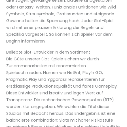
alte Sagen, gewaltige Reisen, aktuelle Kinogestalten
oder Fantasy-Welten. Funktionale Funktionen wie Wild-
Symbole, Streusymbole, Gratisrunden und steigende
Gewinne halten die Spannung hoch. Jeder Slot-Spiel
wird mit einer präzisen Erklärung der Regeln und
Spezifika vorgestellt. So können sich Spieler vor dem
Beginn informieren.
Beliebte Slot-Entwickler in dem Sortiment
Die Güte unserer Slot-Spiele sichern wir durch
Zusammenarbeiten mit renommierten
Spieleschmieden. Namen wie NetEnt, Play’n GO,
Pragmatic Play und Yggdrasil repräsentieren für
erstklassige Produktionsqualität und faires Gameplay.
Diese Entwickler sind kreativ und legen Wert auf
Transparenz. Die rechnerischen Gewinnquoten (RTP)
werden klar angegeben. Wir wählen die Titel dieser
Studios mit Bedacht heraus. Das Endergebnis ist eine
balancierte Kombination: Slots mit hoher Risikostufe
gewähren höhere Möglichkeiten, bei niedriger Volatilität