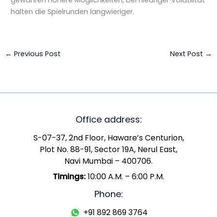
halten die Spielrunden langwieriger.
←
Previous Post
Next Post
→
Office address:
S-07-37, 2nd Floor, Haware’s Centurion,
Plot No. 88-91, Sector 19A, Nerul East,
Navi Mumbai – 400706.
Timings:
10:00 A.M. – 6:00 P.M.
Phone:
+91 892 869 3764