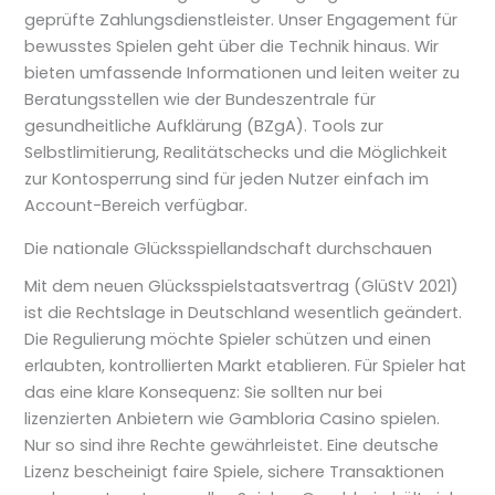
geprüfte Zahlungsdienstleister. Unser Engagement für
bewusstes Spielen geht über die Technik hinaus. Wir
bieten umfassende Informationen und leiten weiter zu
Beratungsstellen wie der Bundeszentrale für
gesundheitliche Aufklärung (BZgA). Tools zur
Selbstlimitierung, Realitätschecks und die Möglichkeit
zur Kontosperrung sind für jeden Nutzer einfach im
Account-Bereich verfügbar.
Die nationale Glücksspiellandschaft durchschauen
Mit dem neuen Glücksspielstaatsvertrag (GlüStV 2021)
ist die Rechtslage in Deutschland wesentlich geändert.
Die Regulierung möchte Spieler schützen und einen
erlaubten, kontrollierten Markt etablieren. Für Spieler hat
das eine klare Konsequenz: Sie sollten nur bei
lizenzierten Anbietern wie Gambloria Casino spielen.
Nur so sind ihre Rechte gewährleistet. Eine deutsche
Lizenz bescheinigt faire Spiele, sichere Transaktionen