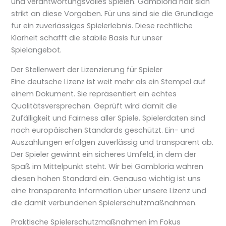
und verantwortungsvolles Spielen. Gambloria hält sich
strikt an diese Vorgaben. Für uns sind sie die Grundlage
für ein zuverlässiges Spielerlebnis. Diese rechtliche
Klarheit schafft die stabile Basis für unser
Spielangebot.
Der Stellenwert der Lizenzierung für Spieler
Eine deutsche Lizenz ist weit mehr als ein Stempel auf
einem Dokument. Sie repräsentiert ein echtes
Qualitätsversprechen. Geprüft wird damit die
Zufälligkeit und Fairness aller Spiele. Spielerdaten sind
nach europäischen Standards geschützt. Ein- und
Auszahlungen erfolgen zuverlässig und transparent ab.
Der Spieler gewinnt ein sicheres Umfeld, in dem der
Spaß im Mittelpunkt steht. Wir bei Gambloria wahren
diesen hohen Standard ein. Genauso wichtig ist uns
eine transparente Information über unsere Lizenz und
die damit verbundenen Spielerschutzmaßnahmen.
Praktische Spielerschutzmaßnahmen im Fokus