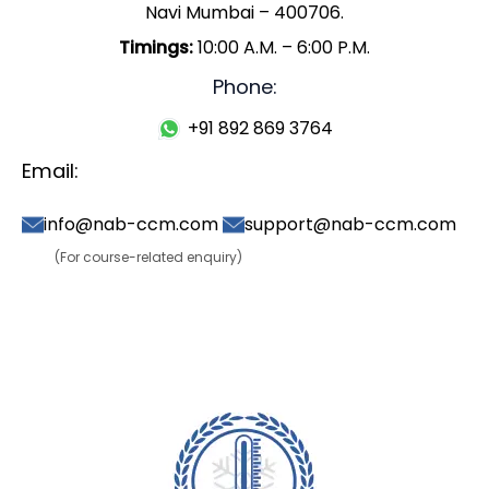
Navi Mumbai – 400706.
Timings:
10:00 A.M. – 6:00 P.M.
Phone:
+91 892 869 3764
Email:
info@nab-ccm.com
support@nab-ccm.com
(For course-related enquiry)