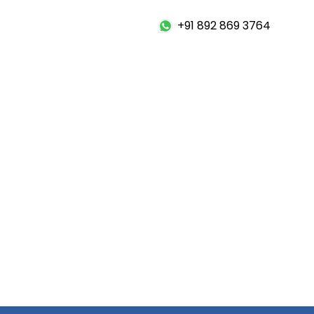
+91 892 869 3764