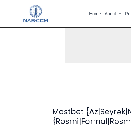
Skip
to
Home
About
Pr
content
Mostbet {Az|Seyrək|
Mostbet
{Az|Seyrək|Nadir}
{Rəsmi|Formal|Rəsmi}