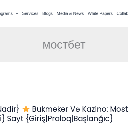
ograms
Services
Blogs
Media & News
White Papers
Collab
мостбет
Nadir}
Bukmeker Və Kazino: Mos
 Sayt {Giriş|Proloq|Başlanğıc}