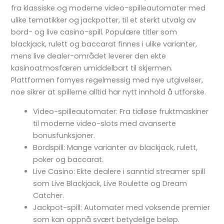
fra klassiske og moderne video-spilleautomater med
ulike tematikker og jackpotter, til et sterkt utvalg av
bord- og live casino-spill. Populære titler som
blackjack, rulett og baccarat finnes i ulike varianter,
mens live dealer-området leverer den ekte
kasinoatmosfæren umiddelbart til skjermen.
Plattformen fornyes regelmessig med nye utgivelser,
noe sikrer at spillerne alltid har nytt innhold å utforske.
Video-spilleautomater: Fra tidløse fruktmaskiner
til moderne video-slots med avanserte
bonusfunksjoner.
Bordspill: Mange varianter av blackjack, rulett,
poker og baccarat.
Live Casino: Ekte dealere i sanntid streamer spill
som Live Blackjack, Live Roulette og Dream
Catcher.
Jackpot-spill: Automater med voksende premier
som kan oppnå svært betydelige beløp.