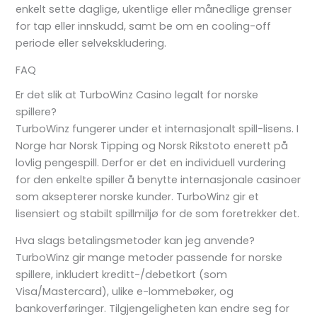
enkelt sette daglige, ukentlige eller månedlige grenser
for tap eller innskudd, samt be om en cooling-off
periode eller selvekskludering.
FAQ
Er det slik at TurboWinz Casino legalt for norske
spillere?
TurboWinz fungerer under et internasjonalt spill-lisens. I
Norge har Norsk Tipping og Norsk Rikstoto enerett på
lovlig pengespill. Derfor er det en individuell vurdering
for den enkelte spiller å benytte internasjonale casinoer
som aksepterer norske kunder. TurboWinz gir et
lisensiert og stabilt spillmiljø for de som foretrekker det.
Hva slags betalingsmetoder kan jeg anvende?
TurboWinz gir mange metoder passende for norske
spillere, inkludert kreditt-/debetkort (som
Visa/Mastercard), ulike e-lommebøker, og
bankoverføringer. Tilgjengeligheten kan endre seg for