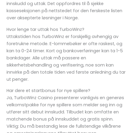
innskudd og uttak. Det oppfordres til å sjekke
kasseseksjonen på nettstedet for den ferskeste listen
over aksepterte løsninger i Norge.
Hvor lenge tar uttak hos TurboWinz?
Uttakstiden hos TurboWinz er forskjellig avhengig av
foretrukne metode. E-lommebøker er ofte raskest, og
kan ta 0-24 timer. Kort og bankoverføringer kan ta 1-5
bankdager. Alle uttak må passere en
sikkerhetsbehandling og verifisering, noe som kan
innvirke på den totale tiden ved første anledning du tar
ut penger.
Har dere et startbonus for nye spillere?
Ja, TurboWinz Casino presenterer vanligvis en generøs
velkomstpakke for nye spillere som melder seg inn og
utfører sitt debut innskudd. Tilbudet kan omfatte en
matchende bonus på innskuddet og gratis spinn.
Viktig: Du må bestandig lese de fullstendige vilkårene