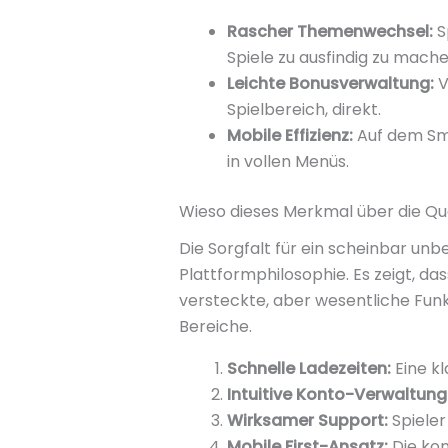
Rascher Themenwechsel:
S
Spiele zu ausfindig zu mache
Leichte Bonusverwaltung:
V
Spielbereich, direkt.
Mobile Effizienz:
Auf dem Sma
in vollen Menüs.
Wieso dieses Merkmal über die Qua
Die Sorgfalt für ein scheinbar unb
Plattformphilosophie. Es zeigt, dass
versteckte, aber wesentliche Fun
Bereiche.
Schnelle Ladezeiten:
Eine kl
Intuitive Konto-Verwaltung
Wirksamer Support:
Spieler
Mobile First-Ansatz:
Die kon