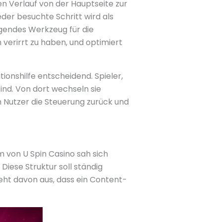
n Verlauf von der Hauptseite zur
der besuchte Schritt wird als
legendes Werkzeug für die
h verirrt zu haben, und optimiert
ionshilfe entscheidend. Spieler,
sind. Von dort wechseln sie
em Nutzer die Steuerung zurück und
m von U Spin Casino sah sich
Diese Struktur soll ständig
eht davon aus, dass ein Content-