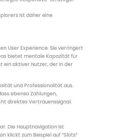
xplorers ist daher eine
en User Experience. Sie verringert
Das bietet mentale Kapazität für
 ein aktiver Nutzer, der in der
sität und Professionalität aus.
, dass ebenso Zahlungen,
cht direktes Vertrauenssignal.
ar. Die Hauptnavigation ist
n klickt zum Beispiel auf “Slots”