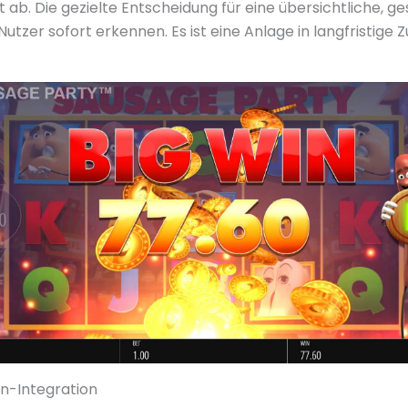
ft ab. Die gezielte Entscheidung für eine übersichtliche, ge
zer sofort erkennen. Es ist eine Anlage in langfristige Zu
gn-Integration