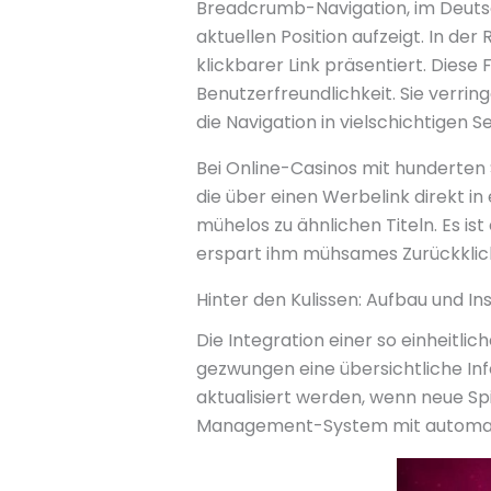
Breadcrumb-Navigation, im Deutsch
aktuellen Position aufzeigt. In d
klickbarer Link präsentiert. Diese 
Benutzerfreundlichkeit. Sie verring
die Navigation in vielschichtigen S
Bei Online-Casinos mit hunderten S
die über einen Werbelink direkt in
mühelos zu ähnlichen Titeln. Es ist
erspart ihm mühsames Zurückklic
Hinter den Kulissen: Aufbau und I
Die Integration einer so einheitl
gezwungen eine übersichtliche Info
aktualisiert werden, wenn neue Sp
Management-System mit automati