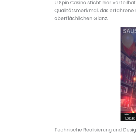
U Spin Casino sticht hier vorteilha
Qualitätsmerkmal, das erfahrene Nut
oberflächlichen Glanz.
Technische Realisierung und Desi