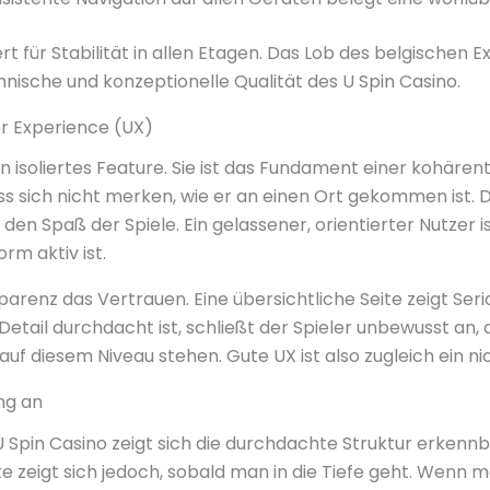
rt für Stabilität in allen Etagen. Das Lob des belgischen E
ische und konzeptionelle Qualität des U Spin Casino.
er Experience (UX)
 isoliertes Feature. Sie ist das Fundament einer kohärent
uss sich nicht merken, wie er an einen Ort gekommen ist. 
den Spaß der Spiele. Ein gelassener, orientierter Nutzer ist
rm aktiv ist.
arenz das Vertrauen. Eine übersichtliche Seite zeigt Serio
 Detail durchdacht ist, schließt der Spieler unbewusst an
auf diesem Niveau stehen. Gute UX ist also zugleich ein ni
ng an
 U Spin Casino zeigt sich die durchdachte Struktur erkennb
ke zeigt sich jedoch, sobald man in die Tiefe geht. Wenn ma