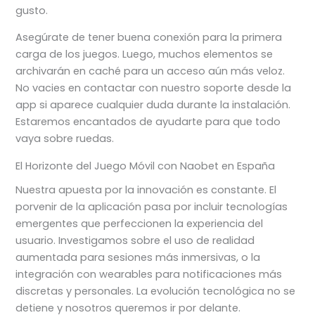
gusto.
Asegúrate de tener buena conexión para la primera
carga de los juegos. Luego, muchos elementos se
archivarán en caché para un acceso aún más veloz.
No vacies en contactar con nuestro soporte desde la
app si aparece cualquier duda durante la instalación.
Estaremos encantados de ayudarte para que todo
vaya sobre ruedas.
El Horizonte del Juego Móvil con Naobet en España
Nuestra apuesta por la innovación es constante. El
porvenir de la aplicación pasa por incluir tecnologías
emergentes que perfeccionen la experiencia del
usuario. Investigamos sobre el uso de realidad
aumentada para sesiones más inmersivas, o la
integración con wearables para notificaciones más
discretas y personales. La evolución tecnológica no se
detiene y nosotros queremos ir por delante.