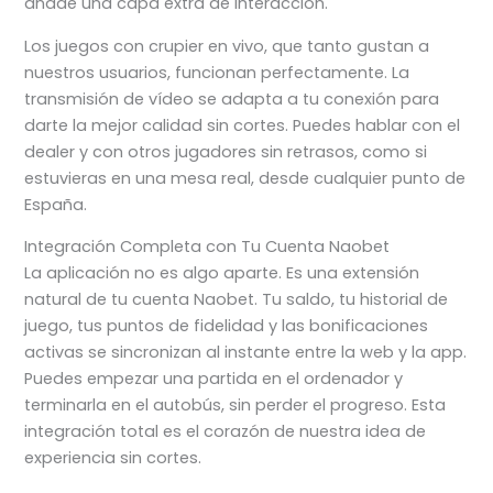
añade una capa extra de interacción.
Los juegos con crupier en vivo, que tanto gustan a
nuestros usuarios, funcionan perfectamente. La
transmisión de vídeo se adapta a tu conexión para
darte la mejor calidad sin cortes. Puedes hablar con el
dealer y con otros jugadores sin retrasos, como si
estuvieras en una mesa real, desde cualquier punto de
España.
Integración Completa con Tu Cuenta Naobet
La aplicación no es algo aparte. Es una extensión
natural de tu cuenta Naobet. Tu saldo, tu historial de
juego, tus puntos de fidelidad y las bonificaciones
activas se sincronizan al instante entre la web y la app.
Puedes empezar una partida en el ordenador y
terminarla en el autobús, sin perder el progreso. Esta
integración total es el corazón de nuestra idea de
experiencia sin cortes.