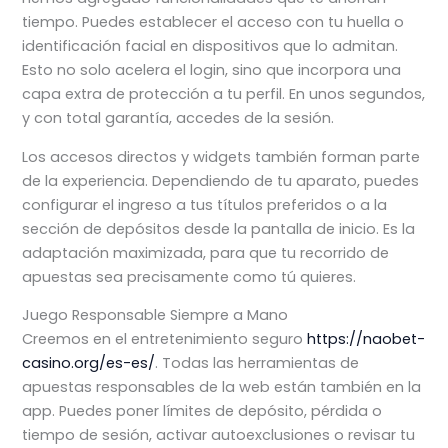
tiempo. Puedes establecer el acceso con tu huella o
identificación facial en dispositivos que lo admitan.
Esto no solo acelera el login, sino que incorpora una
capa extra de protección a tu perfil. En unos segundos,
y con total garantía, accedes de la sesión.
Los accesos directos y widgets también forman parte
de la experiencia. Dependiendo de tu aparato, puedes
configurar el ingreso a tus títulos preferidos o a la
sección de depósitos desde la pantalla de inicio. Es la
adaptación maximizada, para que tu recorrido de
apuestas sea precisamente como tú quieres.
Juego Responsable Siempre a Mano
Creemos en el entretenimiento seguro
https://naobet-
casino.org/es-es/
. Todas las herramientas de
apuestas responsables de la web están también en la
app. Puedes poner límites de depósito, pérdida o
tiempo de sesión, activar autoexclusiones o revisar tu