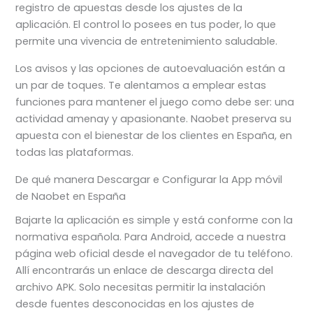
registro de apuestas desde los ajustes de la
aplicación. El control lo posees en tus poder, lo que
permite una vivencia de entretenimiento saludable.
Los avisos y las opciones de autoevaluación están a
un par de toques. Te alentamos a emplear estas
funciones para mantener el juego como debe ser: una
actividad amenay y apasionante. Naobet preserva su
apuesta con el bienestar de los clientes en España, en
todas las plataformas.
De qué manera Descargar e Configurar la App móvil
de Naobet en España
Bajarte la aplicación es simple y está conforme con la
normativa española. Para Android, accede a nuestra
página web oficial desde el navegador de tu teléfono.
Allí encontrarás un enlace de descarga directa del
archivo APK. Solo necesitas permitir la instalación
desde fuentes desconocidas en los ajustes de