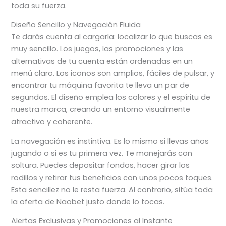
toda su fuerza.
Diseño Sencillo y Navegación Fluida
Te darás cuenta al cargarla: localizar lo que buscas es
muy sencillo. Los juegos, las promociones y las
alternativas de tu cuenta están ordenadas en un
menú claro. Los iconos son amplios, fáciles de pulsar, y
encontrar tu máquina favorita te lleva un par de
segundos. El diseño emplea los colores y el espíritu de
nuestra marca, creando un entorno visualmente
atractivo y coherente.
La navegación es instintiva. Es lo mismo si llevas años
jugando o si es tu primera vez. Te manejarás con
soltura. Puedes depositar fondos, hacer girar los
rodillos y retirar tus beneficios con unos pocos toques.
Esta sencillez no le resta fuerza. Al contrario, sitúa toda
la oferta de Naobet justo donde lo tocas.
Alertas Exclusivas y Promociones al Instante