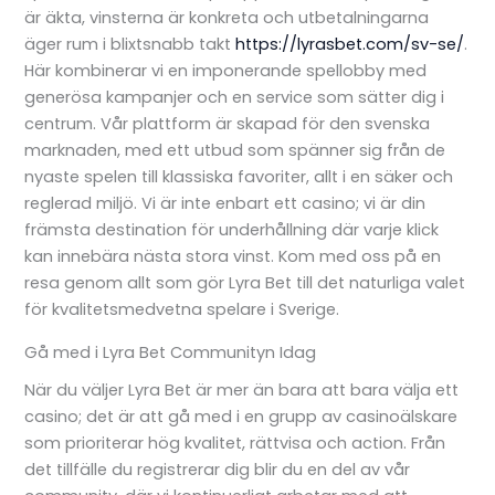
är äkta, vinsterna är konkreta och utbetalningarna
äger rum i blixtsnabb takt
https://lyrasbet.com/sv-se/
.
Här kombinerar vi en imponerande spellobby med
generösa kampanjer och en service som sätter dig i
centrum. Vår plattform är skapad för den svenska
marknaden, med ett utbud som spänner sig från de
nyaste spelen till klassiska favoriter, allt i en säker och
reglerad miljö. Vi är inte enbart ett casino; vi är din
främsta destination för underhållning där varje klick
kan innebära nästa stora vinst. Kom med oss på en
resa genom allt som gör Lyra Bet till det naturliga valet
för kvalitetsmedvetna spelare i Sverige.
Gå med i Lyra Bet Communityn Idag
När du väljer Lyra Bet är mer än bara att bara välja ett
casino; det är att gå med i en grupp av casinoälskare
som prioriterar hög kvalitet, rättvisa och action. Från
det tillfälle du registrerar dig blir du en del av vår