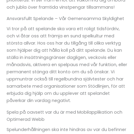
och jubla över framtida vinstpengar tillsammans!
Ansvarsfullt Spelande – Vår Gemensamma Skyldighet
Vi tror på att spelande ska vara ett roligt tidsfördriv,
och vi åtar oss att främja en sund spelkultur med
största allvar. Hos oss har du tillgång till olika verktyg
som hjälper dig att hålla koll på ditt spelande. Du kan
ställa in insättningsgränser dagligen, veckovis eller
månadsvis, aktivera en spelpaus med vår funktion, eller
permanent stänga ditt konto om du så önskar. Vi
uppmuntrar också till regelbundna självtester och har
samarbete med organisationer som Stödlinjen, för att
erbjuda dig hjälp om du upplever att spelandet
påverkar din vardag negativt.
Spela på oavsett var du är med Mobilapplikation och
Optimerad Webb
Spelunderhållningen ska inte hindras av var du befinner