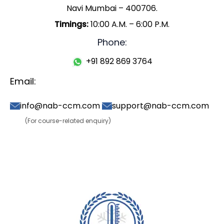
Navi Mumbai – 400706.
Timings:
10:00 A.M. – 6:00 P.M.
Phone:
+91 892 869 3764
Email:
info@nab-ccm.com
support@nab-ccm.com
(For course-related enquiry)