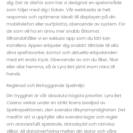
dig. Det är därför som har vi designat en spelområde
som följer med dig i fickan. Vår webbsida är helt
responsiv och optimerar idealt till displayen på din
mobiltelefon eller surfplatta, oberoende av system. För
de som vill ha en ännu mer snabb åtkomst
tillhandahåller vi en exklusiv app som du lätt kan
installera. Appen erbjuder dig snabbt tillträde till alla
dina spelfavoriter, kontot och aktuella erbjudanden
med ett enda tryck. Oberoende av om du åker, fikar
eller vilar hemma, så är Lyra Bet jämt inom nära till
hands.
Reglerad och Betryggande Spelmiljö
Din trygghet är vår absoluta högsta prioritet. Lyra Bet
Casino verkar under en strikt licens beviljad av
Spelinspektionen, den svenska tillsynsmyndigheten. Det
medför att vi uppfyller alla svenska lagar och regler
om ansvarsfullt spelande, dataskydd och rättvisa
villkor. All dataöverföring mellan din dator och våra