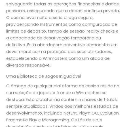
salvaguarda todas as operações financeiras e dados
pessoais, assegurando que a dados continua privada.
O casino leva muito a sério o jogo seguro,
providenciando instrumentos como configuração de
limites de depósito, tempo de sessão, reality checks e
a capacidade de desativação temporária ou
definitiva. Esta abordagem preventiva demonstra um
dever moral com a proteção dos seus utilizadores,
estabelecendo o Winmasters como um aliado de
diversão responsável.
Uma Biblioteca de Jogos Inigualável
O âmago de qualquer plataforma de casino reside na
sua seleção de jogos, e é onde o Winmasters se
destaca. Esta plataforma contém milhares de títulos,
sempre atualizados, vindos dos melhores estúdios de
desenvolvimento, incluindo NetEnt, Play’n GO, Evolution,
Pragmatic Play e Microgaming. Os fãs de slots
descobrirão desde os tradicionais até os mais