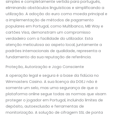
simples e completamente vertida para português,
eliminando obstáculos linguísticas e simplificando a
utilização. A adoção do euro como moeda principal e
a implementação de métodos de pagamento
populares em Portugal, como Multibanco, MB Way e
cartões Visa, demonstram um compromisso
verdadeiro com a facilidade do utilizador. Esta
atenção meticulosa ao aspeto local, juntamente a
padrões internacionais de qualidade, representa a
fundamento da sua reputação de referência.
Proteção, Autorização e Jogo Consciente
A operação legal e segura é a base da fidúcia no
Winmasters Casino. A sua licença da DGEJ não é
somente um selo, mas uma segurança de que a
plataforma online segue todas as normas que visam
proteger o jogador em Portugal, incluindo limites de
depósito, autoexclusão e ferramentas de
monitorização. A solução de cifragem SSL de ponta