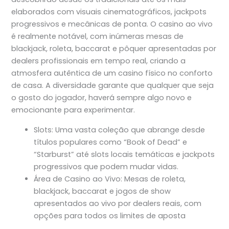
elaborados com visuais cinematográficos, jackpots
progressivos e mecânicas de ponta. O casino ao vivo
é realmente notável, com inúmeras mesas de
blackjack, roleta, baccarat e pôquer apresentadas por
dealers profissionais em tempo real, criando a
atmosfera autêntica de um casino físico no conforto
de casa. A diversidade garante que qualquer que seja
o gosto do jogador, haverá sempre algo novo e
emocionante para experimentar.
Slots: Uma vasta coleção que abrange desde
títulos populares como “Book of Dead” e
“Starburst” até slots locais temáticas e jackpots
progressivos que podem mudar vidas.
Área de Casino ao Vivo: Mesas de roleta,
blackjack, baccarat e jogos de show
apresentados ao vivo por dealers reais, com
opções para todos os limites de aposta