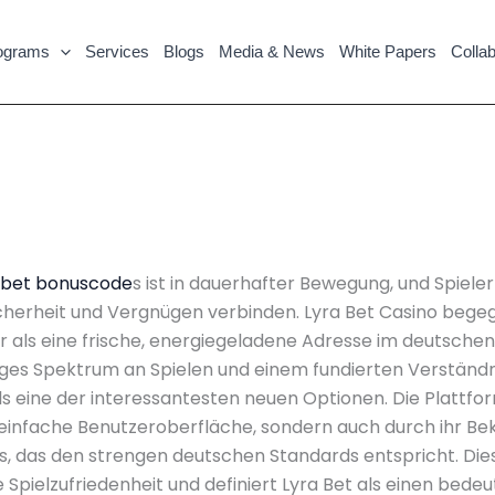
ograms
Services
Blogs
Media & News
White Papers
Collab
a bet bonuscode
s ist in dauerhafter Bewegung, und Spiele
Sicherheit und Vergnügen verbinden. Lyra Bet Casino bege
or als eine frische, energiegeladene Adresse im deutschen
tiges Spektrum an Spielen und einem fundierten Verständni
 als eine der interessantesten neuen Optionen. Die Plattfo
einfache Benutzeroberfläche, sondern auch durch ihr Bek
is, das den strengen deutschen Standards entspricht. Di
e Spielzufriedenheit und definiert Lyra Bet als einen bed