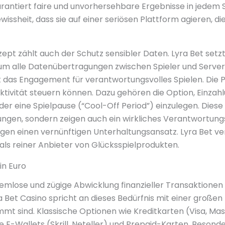
rantiert faire und unvorhersehbare Ergebnisse in jedem Sp
wissheit, dass sie auf einer seriösen Plattform agieren, d
pt zählt auch der Schutz sensibler Daten. Lyra Bet set
 um alle Datenübertragungen zwischen Spieler und Server
t das Engagement für verantwortungsvolles Spielen. Die Pl
Aktivität steuern können. Dazu gehören die Option, Einzah
r eine Spielpause (“Cool-Off Period”) einzulegen. Diese S
ngen, sondern zeigen auch ein wirkliches Verantwortun
en einen vernünftigen Unterhaltungsansatz. Lyra Bet vers
 als reiner Anbieter von Glücksspielprodukten.
in Euro
lemlose und zügige Abwicklung finanzieller Transaktionen
 Bet Casino spricht an dieses Bedürfnis mit einer große
mt sind. Klassische Optionen wie Kreditkarten (Visa, M
 E-Wallets (Skrill, Neteller) und Prepaid-Karten. Besonder