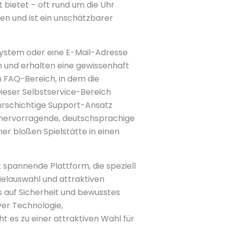
t bietet – oft rund um die Uhr
en und ist ein unschätzbarer
System oder eine E-Mail-Adresse
n und erhalten eine gewissenhaft
n FAQ-Bereich, in dem die
Dieser Selbstservice-Bereich
ehrschichtige Support-Ansatz
er hervorragende, deutschsprachige
er bloßen Spielstätte in einen
 spannende Plattform, die speziell
ielauswahl und attraktiven
s auf Sicherheit und bewusstes
ver Technologie,
 es zu einer attraktiven Wahl für