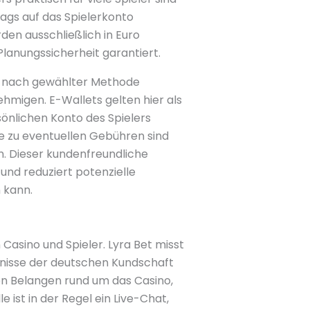
ags auf das Spielerkonto
en ausschließlich in Euro
lanungssicherheit garantiert.
je nach gewählter Methode
hmigen. E-Wallets gelten hier als
sönlichen Konto des Spielers
 zu eventuellen Gebühren sind
n. Dieser kundenfreundliche
und reduziert potenzielle
 kann.
 Casino und Spieler. Lyra Bet misst
rfnisse der deutschen Kundschaft
len Belangen rund um das Casino,
ist in der Regel ein Live-Chat,