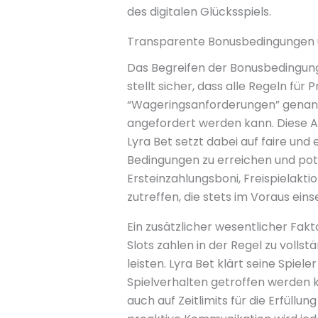
des digitalen Glücksspiels.
Transparente Bonusbedingungen 
Das Begreifen der Bonusbedingungen
stellt sicher, dass alle Regeln f
“Wageringsanforderungen” genannt
angefordert werden kann. Diese A
Lyra Bet setzt dabei auf faire und
Bedingungen zu erreichen und pote
Ersteinzahlungsboni, Freispielakt
zutreffen, die stets im Voraus eins
Ein zusätzlicher wesentlicher Fak
Slots zahlen in der Regel zu vollst
leisten. Lyra Bet klärt seine Spie
Spielverhalten getroffen werden k
auch auf Zeitlimits für die Erfüll