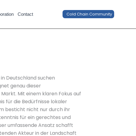
Cold Chain Community
oration
Contact
r in Deutschland suchen
gnet genau dieser
 Markt. Mit einem klaren Fokus auf
s für die Bedürfnisse lokaler
rm besticht nicht nur durch ihr
enntnis für ein gerechtes und
eser umfassende Ansatz schafft
eutenden Akteur in der Landschaft